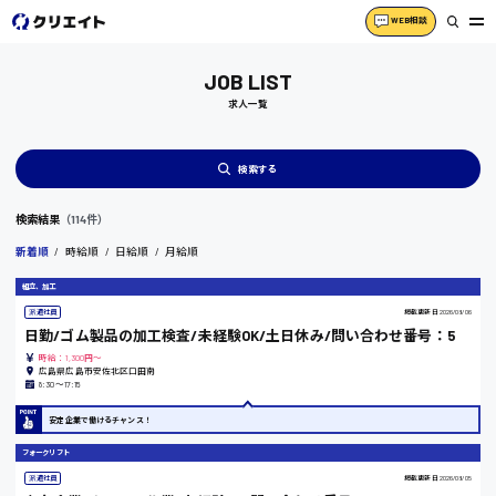
WEB相談
JOB LIST
求人一覧
検索する
検索結果
（114件）
新着順
時給順
日給順
月給順
組立、加工
派遣社員
掲載更新日
2026/08/06
日勤/ゴム製品の加工検査/未経験OK/土日休み/問い合わせ番号：5
時給：1,300円～
広島県広島市安佐北区口田南
8:30〜17:15
安定企業で働けるチャンス！
フォークリフト
派遣社員
掲載更新日
2026/08/05