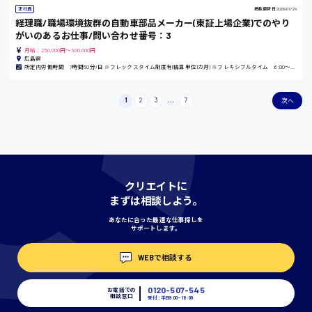
正社員
掲載更新日
2026/07/24
経理職/職場環境抜群の自動車部品メーカー(東証上場企業)でのやり
がいのあるお仕事/問い合わせ番号：3
香川県
月給：250,000円～300,000円
時給1100円〜
広島県
所定内労働時間 7時間50分/日 ※フレックスタイム制度有(精算単位1カ月) ※フレキシブルタイム 6:00～20:00 ※コアタイム 11:00～14:00
愛知県
1
2
3
...
7
次へ
宮城県
時給1000円〜
クリエイトに
まずは相談しよう。
神奈川県
あなたに合った最適な仕事探しを
サポートします。
WEBで相談する
埼玉県
時給1400円〜
0120-507-545
お電話での
相談窓口
受付：平日9:00 - 18:00