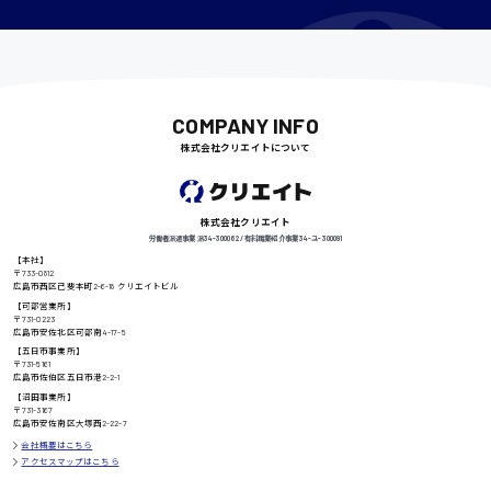
千葉県
COMPANY INFO
尾道市
日給9000円〜
株式会社クリエイトについて
株式会社クリエイト
徳島県
労働者派遣事業 派34-300062 / 有料職業紹介事業 34-ユ-300091
【本社】
〒733-0812
広島市西区己斐本町2-6-18 クリエイトビル
【可部営業所】
高知県
〒731-0223
日給8000円〜
広島市安佐北区可部南4-17-5
【五日市事業所】
〒731-5161
広島市佐伯区五日市港2-2-1
【沼田事業所】
鳥取県
〒731-3167
広島市安佐南区大塚西2-22-7
会社概要はこちら
アクセスマップはこちら