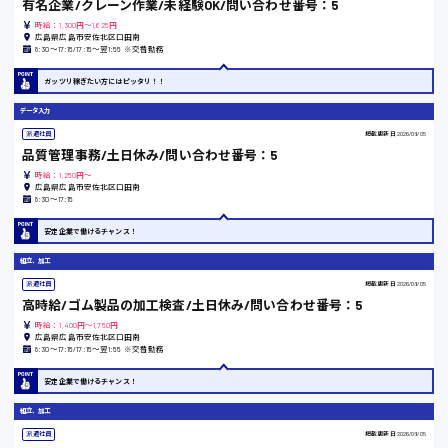
有名企業/クレーン作業/未経験OK/問い合わせ番号：5
広島市中区
時給1200円～
製造・軽作業・物流系
時給：1,300円～1,625円
組立、加工
広島県広島市安佐北区口田南
8:30〜17:15/17:15〜翌1:55 ※交替勤務
製造オペレーター
検品・包装・箱詰め
ガッツリ稼ぎたい方にはピッタリ！！
広島市東区
ピッキング・仕分け
軽作業
データ入力
フォークリフト
派遣社員
掲載更新日
2026/08/05
品質管理事務/土日休み/問い合わせ番号：5
介護・医療系
時給1300円～
広島市南区
時給：1,250円～
医師
広島県広島市安佐北区口田南
8:30〜17:15
介護職
看護助手
安定企業で働けるチャンス！
看護師
広島市西区
組立、加工
オフィスワーク系
派遣社員
掲載更新日
2026/08/05
貿易事務
高時給/ゴム製品の加工検査/土日休み/問い合わせ番号：5
データ入力
時給：1,400円～1,750円
コールセンターオペレーター
時給1400円～
広島県広島市安佐北区口田南
広島市佐伯区
8:30〜17:15/17:15〜翌1:55 ※交替勤務
一般事務
総務事務
安定企業で働けるチャンス！
経理事務
営業事務
組立、加工
受付事務
広島市安佐南区
派遣社員
掲載更新日
2026/08/05
医療事務