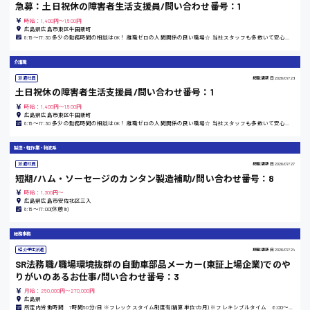
急募：土日祝休の障害者生活支援員/問い合わせ番号：1
施設管理・整備
時給：1,400円～1,500円
清掃
広島県広島市東区牛田新町
安芸高田市
8:15〜17:30 多少の勤務時間の相談はOK！ 離職ゼロの人間関係の良い職場☆ 当社スタッフも多数いて安心の環境です♪
施工管理
自動車整備士
介護職
配送・ドライバー
日給9000円～
派遣社員
掲載更新日
2026/07/28
山県郡
土日祝休の障害者生活支援員/問い合わせ番号：1
時給：1,400円～1,500円
広島県広島市東区牛田新町
8:15〜17:30 多少の勤務時間の相談はOK！ 離職ゼロの人間関係の良い職場☆ 当社スタッフも多数いて安心の環境です♪
安芸太田町
製造・軽作業・物流系
派遣社員
掲載更新日
2026/07/27
短期/ハム・ソーセージのカンタン製造補助/問い合わせ番号：8
日給10000円以上
時給：1,300円～
広島県広島市安佐北区三入
安芸郡
8:15〜17:00(休憩1h)
総務事務
紹介予定派遣
掲載更新日
2026/07/24
SR法務職/職場環境抜群の自動車部品メーカー(東証上場企業)でのや
山口県
りがいのあるお仕事/問い合わせ番号：3
月給：250,000円～270,000円
日給制すべて
広島県
所定内労働時間 7時間50分/日 ※フレックスタイム制度有(精算単位1カ月) ※フレキシブルタイム 6:00～20:00 ※コアタイム 11:00～14:00