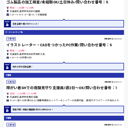
ゴム製品の加工検査/未経験OK/土日休み/問い合わせ番号：5
翻訳、通訳
時給：1,300円～1,625円
広島県広島市安佐北区口田南
IT・クリエイティブ系
8:30〜17:15/17:15〜翌1:55 ※交替勤務
時給1500円以上
広島市安佐北区
DTPオペレーター
安定企業で働けるチャンス！
CADオペレーター
WEBデザイナー
IT・クリエイティブ系
校正・編集
派遣社員
掲載更新日
2026/08/05
システムエンジニア
広島市安芸区
イラストレーター・CADをつかったPC作業/問い合わせ番号：5
プログラマー
時給：1,200円～
カスタマーエンジニア
広島県広島市安佐北区安佐町久地
8:30〜17:35(休憩80分)
販売・サービス・フード系
時給制すべて
地元大手の安定企業！
廿日市市
経営企画
販売
介護職
レジ
派遣社員
掲載更新日
2026/07/31
ホール
障がい者GHでの夜間見守り支援員/週2日～OK/問い合わせ番号：1
接客
呉市
日給：21,000円～22,000円
調理
広島県広島市安佐南区沼田
16:00〜翌9:30(休憩3h以上) 仮眠時間有＆シャワーもシャワーも利用可能、週1回のダブルワークの当社スタッフ多数在籍
洗い場
営業
日給8000円～
資格不問！夜勤介護経験1年以上あればOK！
ラウンダー営業
東広島市
ルート営業
介護職
派遣社員
掲載更新日
2026/07/28
その他の専門職