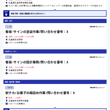
製造・軽作業・物流系
広島県広島市安佐南区沼田
16:00〜翌9:30(休憩3h以上) 仮眠時間有＆シャワーもシャワーも利用可能、週1回のダブルワークの当社スタッフ多数在籍
組立、加工
製造オペレーター
資格不問！夜勤介護経験1年以上あればOK！
検品・包装・箱詰め
広島市東区
組立、加工
ピッキング・仕分け
軽作業
正社員
掲載更新日
2026/07/07
フォークリフト
看板･サインの塗装作業/問い合わせ番号：3
月給：250,000円～400,000円
介護・医療系
広島県廿日市市
時給1300円～
広島市南区
8:30～18:00(休憩90分)
医師
介護職
CADオペレーター
看護助手
正社員
掲載更新日
2026/07/07
看護師
広島市西区
看板･サインの設計業務/問い合わせ番号：3
オフィスワーク系
月給：250,000円～400,000円
貿易事務
広島県廿日市市
8:30～18:00(休憩90分)
データ入力
コールセンターオペレーター
時給1400円～
広島市佐伯区
製造・軽作業・物流系
一般事務
派遣社員
掲載更新日
2026/07/01
総務事務
駅チカ/お菓子の箱詰め作業/問い合わせ番号：5
経理事務
時給：1,100円～
営業事務
広島県廿日市市沖塩屋
広島市安佐南区
8:00〜17:00(実働8h)
受付事務
医療事務