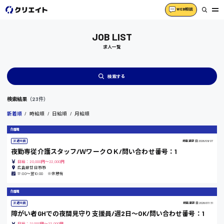
WEB相談
JOB LIST
求人一覧
検索する
検索結果
（23件）
新着順
時給順
日給順
月給順
介護職
派遣社員
掲載更新日
2026/08/07
夜勤専従介護スタッフ/ＷワークＯＫ/問い合わせ番号：1
日給：20,000円～22,000円
広島県廿日市市
17:00〜翌10:00 ※休憩有
介護職
派遣社員
掲載更新日
2026/07/31
障がい者GHでの夜間見守り支援員/週2日～OK/問い合わせ番号：1
広島市中区
時給1200円～
日給：21,000円～22,000円