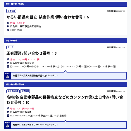
製造・軽作業・物流系
派遣社員
掲載更新日
2026/06/23
かるい部品の組立･検査作業/問い合わせ番号：5
三次市
時給：1,150円～
広島県廿日市市宮内工場団地
9:00〜17:00
月給制すべて
介護・医療系
三原市
正社員
掲載更新日
2026/06/23
正看護師/問い合わせ番号：3
月給：215,000円～260,000円
広島県廿日市市陽光台
(1)8:30〜17:30(休憩60分) (2)6:00〜15:00(休憩60分) (3)12:00〜21:00(休憩60分) (4)16:30〜翌9:00(休憩120分)
福山市
各種手当が充実！長期勤務希望の方にピッタリ！
時給1000円～
製造・軽作業・物流系
紹介予定派遣
派遣社員
掲載更新日
2026/06/23
福岡県
高時給/自動車部品の目視検査などのカンタン作業/土日休み/問い合
わせ番号：10
時給：1,300円～1,625円
広島県廿日市市浅原
8:00〜17:00/19:00〜翌4:00(休憩合計60分) ※2交替勤務
岡山県
残業ナシ！土日休み！プライベートもバッチリ！
時給1100円～