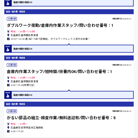
勤務時間の相談OK
施設管理・整備
安芸高田市
清掃
製造・軽作業・物流系
施工管理
派遣社員
掲載更新日
2026/06/23
自動車整備士
ダブルワーク夜勤/倉庫内作業スタッフ/問い合わせ番号：1
日給9000円～
配送・ドライバー
時給：1,100円～1,150円
山県郡
広島県広島市西区草津港
19:00〜22:00 週3日〜5日で応相談、ダブルワークとして人気のお仕事！
勤務時間の相談OK
製造・軽作業・物流系
安芸太田町
派遣社員
掲載更新日
2026/06/23
倉庫内作業スタッフ/短時間/扶養内OK/問い合わせ番号：1
日給10000円以上
時給：1,100円～1,150円
広島県広島市西区草津港
安芸郡
9:00〜15:00(休憩15分)
勤務時間の相談OK
製造・軽作業・物流系
山口県
派遣社員
掲載更新日
2026/06/23
かるい部品の組立･検査作業/無料送迎有/問い合わせ番号：5
時給：1,150円～
日給制すべて
広島県廿日市市宮内工場団地
9:00〜17:00
大竹市