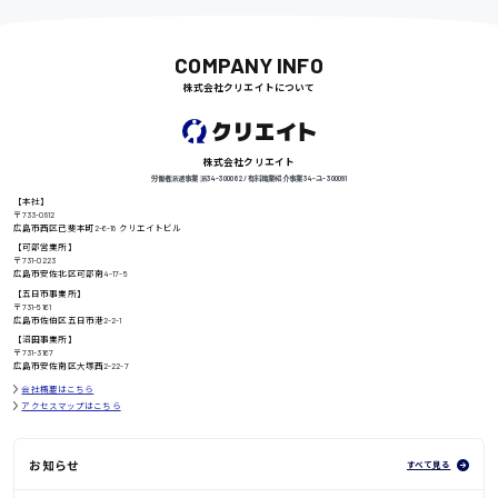
COMPANY INFO
尾道市
株式会社クリエイトについて
日給9000円〜
株式会社クリエイト
徳島県
労働者派遣事業 派34-300062 / 有料職業紹介事業 34-ユ-300091
【本社】
〒733-0812
広島市西区己斐本町2-6-18 クリエイトビル
【可部営業所】
〒731-0223
高知県
日給8000円〜
広島市安佐北区可部南4-17-5
【五日市事業所】
〒731-5161
広島市佐伯区五日市港2-2-1
【沼田事業所】
〒731-3167
鳥取県
広島市安佐南区大塚西2-22-7
会社概要はこちら
アクセスマップはこちら
お知らせ
すべて見る