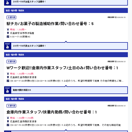
20代〜50代女性スタッフ活躍中！
翻訳、通訳
製造・軽作業・物流系
IT・クリエイティブ系
時給1500円以上
広島市安佐北区
派遣社員
掲載更新日
2026/06/30
DTPオペレーター
駅チカ/お菓子の製造補助作業/問い合わせ番号：5
CADオペレーター
時給：1,100円～
WEBデザイナー
広島県廿日市市沖塩屋
校正・編集
8:00〜17:00(実働8h)
広島市安芸区
システムエンジニア
20代〜50代男女スタッフ活躍中！
プログラマー
カスタマーエンジニア
製造・軽作業・物流系
時給制すべて
販売・サービス・フード系
派遣社員
掲載更新日
2026/06/23
廿日市市
Wワーク歓迎‼倉庫内作業スタッフ/土日のみ/問い合わせ番号：1
経営企画
時給：1,100円～1,150円
販売
広島県広島市西区草津港
レジ
(1)8:00〜17:00(休憩60分) (2)9:00〜18:00(休憩60分) ※上記のうち、希望の時間帯で就業 その他の時間もご相談ください。
ホール
呉市
勤務時間の相談OK
接客
調理
製造・軽作業・物流系
洗い場
派遣社員
掲載更新日
2026/06/23
日給8000円～
営業
倉庫内作業スタッフ/扶養内勤務/問い合わせ番号：1
ラウンダー営業
東広島市
時給：1,100円～1,150円
ルート営業
広島県広島市西区草津港
(1)9:00〜15:00(休憩15分) (2)9:00〜16:00(休憩30分) ※上記のうち、希望の時間帯で就業、その他も相談可能
その他の専門職