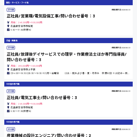
販売・サービス・フード系
正社員
掲載更新日
2026/06/23
大阪府
正社員/営業職/電気設備工事/問い合わせ番号：3
月給：246,000円～500,000円
広島県廿日市市桜尾
8:30〜17:30(休憩1h)
竹原市
介護・医療系
正社員
掲載更新日
2026/06/23
時給1300円〜
正社員/放課後デイサービスでの理学・作業療法士ほか専門指導員/
問い合わせ番号：3
月給：260,000円～320,000円
熊本県
広島県廿日市市上平良
(1)14:00〜19:30 (2)8:30〜19:30 ※(1)月〜金曜日 (2)土・祝および春・夏・冬休み 休憩60分 ※上記は一例となりますので詳細についてはお問い合わせください。
その他の専門職
東京都
正社員
掲載更新日
2026/06/23
正社員/電気工事士/問い合わせ番号：3
時給1200円〜
月給：246,000円～500,000円
広島県廿日市市桜尾
8:30〜17:30(休憩1h)
島根県
その他の専門職
正社員
掲載更新日
2026/06/23
産業機械の設計エンジニア/問い合わせ番号：2