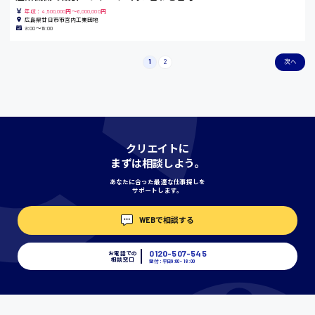
年収：4,500,000円～6,000,000円
香川県
広島県廿日市市宮内工業団地
9:00〜18:00
時給1100円〜
1
2
次へ
愛知県
宮城県
時給1000円〜
クリエイトに
まずは相談しよう。
あなたに合った最適な仕事探しを
神奈川県
サポートします。
WEBで相談する
埼玉県
0120-507-545
お電話での
時給1400円〜
相談窓口
受付：平日9:00 - 18:00
千葉県