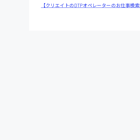
介護・医療系
時給1200円～
【クリエイトのDTPオペレーターのお仕事検
山県郡
時給制すべて
医師
大竹市
日給制すべて
オフィスワーク系
福岡県
時給1300円〜
貿易事務
熊本県
時給1400円〜
愛知県
総務事務
千葉県
医療事務
鳥取県
IT・クリエイティブ
DTPオペレーター
システムエンジニア
販売・サービス・フ
経営企画