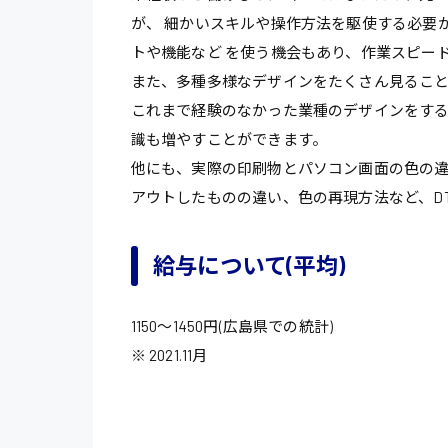
が、 細かいスキルや操作方法を駆使する必要
トや機能など を使う機会もあり、作業スピー
また、多種多様なデザインをたくさん見るこ
これまで経験のなかった業種のデザインをする
識も増やすことができます。
他にも、実際の印刷物とパソコン画面の色の違
アウトしたものの違い、色の再現方法など、D
給与について(平均)
1150～1450円(広島県での統計)
製造・軽作業・物流
※ 2021.11月
広島市中区
組立、加工
広島市佐伯区
軽作業
廿日市市