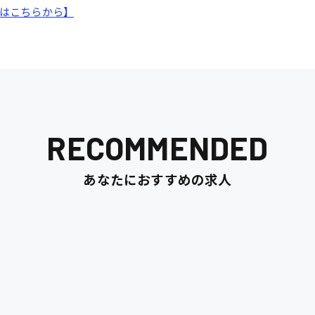
時給1300円～
時給1400円～
索はこちらから】
安芸太田町
安芸郡
日給8000円～
日給9000円～
介護職
看護助手
三次市
三原市
月給制すべて
時給1000円～
岡山県
大阪府
時給1200円〜
時給1100円〜
データ入力
コールセンターオペレータ
東京都
島根県
ー
日給9000円〜
日給8000円〜
宮城県
神奈川県
経理事務
営業事務
RECOMMENDED
尾道市
徳島県
翻訳、通訳
あなたにおすすめの求人
系
CADオペレーター
WEBデザイナー
プログラマー
カスタマーエンジニア
ード系
販売
レジ