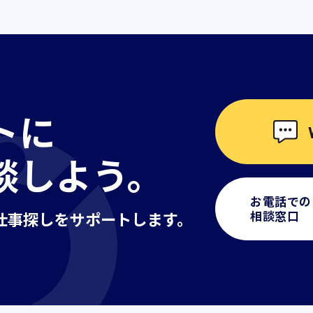
調理
洗い場
ルート営業
清掃
施工管理
トに
談しよう。
お電話での
相談窓口
仕事探しを
サポートします。