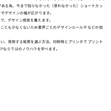
がある為、今まで知らなかった（使わなかった）ショートカッ
ドやデザインの幅が広がります。
とで、デザイン感覚を養えます。
ことも少なくないため業界ごとのデザインルールや などの知
い、使用する紙質を選ぶ方法、印刷物とプリンタで プリント
TPならではのノウハウを学べます。
系
広島市東区
広島市南区
製造オペレーター
検品・包装・箱詰め
広島市安佐南区
広島市安佐北区
フォークリフト
呉市
東広島市