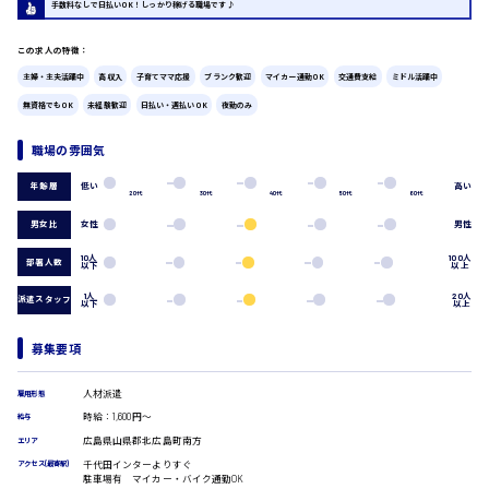
手数料なしで日払いOK！しっかり稼げる職場です♪
広島市中区
時給1200円～
製造・軽作業・物流系
組立、加工
この求人の特徴：
製造オペレーター
主婦・主夫活躍中
高収入
子育てママ応援
ブランク歓迎
マイカー通勤OK
交通費支給
ミドル活躍中
検品・包装・箱詰め
無資格でもOK
未経験歓迎
日払い・週払いOK
夜勤のみ
広島市東区
ピッキング・仕分け
軽作業
職場の雰囲気
フォークリフト
介護・医療系
低い
高い
年齢層
20代
30代
40代
50代
60代
時給1300円～
広島市南区
医師
男女比
女性
男性
介護職
看護助手
10人
100人
部署人数
以下
以上
看護師
1人
20人
派遣スタッフ
広島市西区
オフィスワーク系
以下
以上
貿易事務
募集要項
データ入力
コールセンターオペレーター
時給1400円～
人材派遣
一般事務
雇用形態
広島市佐伯区
総務事務
時給：1,600円～
給与
経理事務
広島県山県郡北広島町南方
エリア
営業事務
千代田インターよりすぐ
アクセス(最寄駅)
駐車場有 マイカー・バイク通勤OK
受付事務