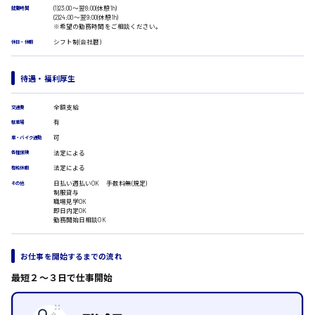
広島市安佐南区
医療事務
(1)23:00〜翌8:00(休憩1h)
就業時間
(2)24:00〜翌9:00(休憩1h)
翻訳、通訳
※希望の勤務時間をご相談ください。
IT・クリエイティブ系
シフト制(会社暦)
休日・休暇
時給1500円以上
DTPオペレーター
広島市安佐北区
CADオペレーター
待遇・福利厚生
WEBデザイナー
校正・編集
全額支給
交通費
システムエンジニア
有
駐車場
広島市安芸区
プログラマー
可
車・バイク通勤
カスタマーエンジニア
法定による
各種保険
販売・サービス・フード系
法定による
有給休暇
時給制すべて
経営企画
日払い週払いOK 手数料無(規定)
その他
廿日市市
販売
制服貸与
職場見学OK
レジ
即日内定OK
ホール
勤務開始日相談OK
接客
調理
呉市
お仕事を開始するまでの流れ
洗い場
営業
最短２〜３日で仕事開始
ラウンダー営業
日給8000円～
ルート営業
東広島市