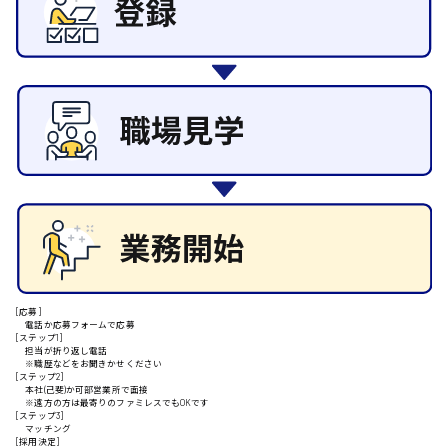
その他の専門職
施設管理・整備
清掃
施工管理
安芸高田市
自動車整備士
配送・ドライバー
日給9000円～
山県郡
安芸太田町
日給10000円以上
[応募]
電話か応募フォームで応募
[ステップ1]
安芸郡
担当が折り返し電話
※職歴などをお聞きかせください
[ステップ2]
本社(己斐)か可部営業所で面接
※遠方の方は最寄りのファミレスでもOKです
[ステップ3]
山口県
マッチング
[採用決定]