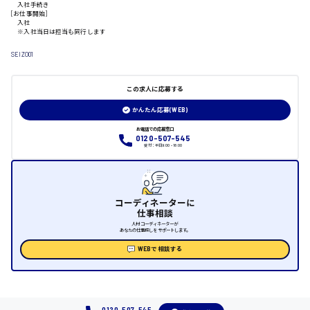
入社手続き
[お仕事開始]
日給制すべて
入社
※入社当日は担当も同行します
大竹市
SEIZO01
この求人に応募する
三次市
かんたん応募(WEB)
お電話での応募窓口
0120-507-545
月給制すべて
受付：平日9:00 - 18:00
三原市
コーディネーターに
仕事相談
人材コーディネーターが
福山市
あなたの仕事探しをサポートします。
WEBで相談する
時給1000円～
福岡県
0120-507-545