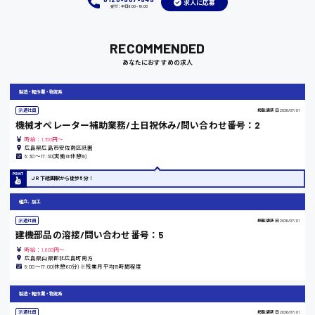
求人に応募
受付：平日9:00 - 18:00
岡山県
RECOMMENDED
あなたにおすすめの求人
時給1100円～
製造・軽作業・物流系
大阪府
派遣社員
掲載更新日
2026/07/01
機械オペレーター補助業務/土日祝休み/問い合わせ番号：2
時給：1,150円～
広島県広島市安佐南区祇園
8:30〜17:30(実働8h休憩1h)
竹原市
JR下祗園駅から徒歩5分！
時給1300円〜
組立、加工
派遣社員
掲載更新日
2026/07/01
熊本県
建機部品の溶接/問い合わせ番号：5
時給：1,600円～
広島県山県郡北広島町南方
8:00〜17:00(休憩60分) ※残業月平均15時間程度
東京都
製造・軽作業・物流系
時給1200円〜
派遣社員
掲載更新日
2026/07/01