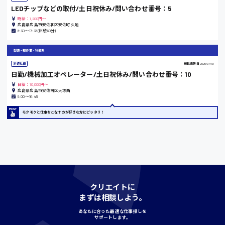
LEDチップなどの取付/土日祝休み/問い合わせ番号：5
時給：1,200円～
島根県
広島県広島市安佐北区安佐町久地
8:30〜17:35(休憩80分)
製造・軽作業・物流系
派遣社員
掲載更新日
2026/07/01
香川県
日勤/機械加工オペレーター/土日祝休み/問い合わせ番号：10
時給1100円〜
日給：10,000円～
広島県広島市安佐南区大塚西
8:00〜16:45
愛知県
モクモクと仕事をこなすのが好きな方にピッタリ！
宮城県
時給1000円〜
クリエイトに
まずは相談しよう。
神奈川県
あなたに合った最適な仕事探しを
サポートします。