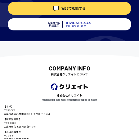
WEBで相談する
埼玉県
時給1400円〜
0120-507-545
お電話での
相談窓口
受付：平日9:00 - 18:00
千葉県
尾道市
日給9000円〜
COMPANY INFO
株式会社クリエイトについて
徳島県
株式会社クリエイト
労働者派遣事業 派34-300062 / 有料職業紹介事業 34-ユ-300091
【本社】
〒733-0812
広島市西区己斐本町2-6-18 クリエイトビル
高知県
日給8000円〜
【可部営業所】
〒731-0223
広島市安佐北区可部南4-17-5
【五日市事業所】
〒731-5161