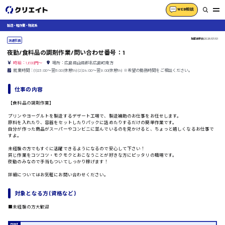
WEB相談
製造・軽作業・物流系
掲載更新日
2026/07/01
派遣社員
夜勤/食料品の調剤作業/問い合わせ番号：1
時給：1,600円～
場所：広島県山県郡北広島町南方
就業時間：(1)23:00〜翌8:00(休憩1h) (2)24:00〜翌9:00(休憩1h) ※希望の勤務時間をご相談ください。
仕事の内容
【食料品の調剤作業】
プリンやヨーグルトを製造するデザート工場で、製造補助のお仕事をお任せします。
原料を入れたり、容器をセットしたりパックに詰めたりするだけの簡単作業です。
自分が作った商品がスーパーやコンビニに並んでいるのを見かけると、ちょっと嬉しくなるお仕事で
すよ。
未経験の方でもすぐに活躍できるようになるので安心して下さい！
同じ作業をコツコツ・モクモクとおこなうことが好きな方にピッタリの職場です。
夜勤のみなので手当もついてしっかり稼げます！
詳細についてはお気軽にお問い合わせください。
対象となる方 (資格など)
■未経験の方大歓迎