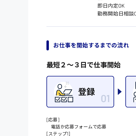
オフィスワーク系
福岡県
即日内定OK
時給1300円〜
貿易事務
勤務開始日相談O
熊本県
時給1400円〜
愛知県
総務事務
千葉県
医療事務
お仕事を開始するまでの流れ
鳥取県
IT・クリエイティブ
最短２〜３日で仕事開始
DTPオペレーター
システムエンジニア
販売・サービス・フ
経営企画
接客
[応募]
ラウンダー営業
電話か応募フォームで応募
[ステップ1]
その他の専門職