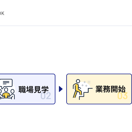
岡山県
大阪府
時給1200円〜
時給1100円〜
データ入力
コールセンターオペレータ
K
東京都
島根県
ー
日給9000円〜
日給8000円〜
宮城県
神奈川県
経理事務
営業事務
尾道市
徳島県
翻訳、通訳
系
CADオペレーター
WEBデザイナー
プログラマー
カスタマーエンジニア
ード系
販売
レジ
調理
洗い場
ルート営業