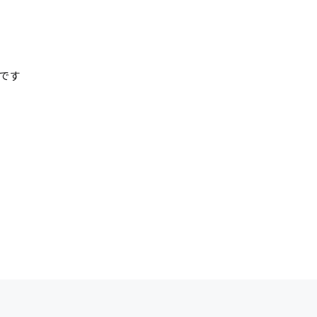
清掃
施工管理
です