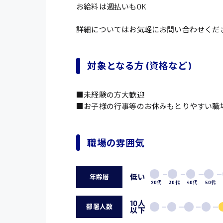
お給料は週払いもOK
詳細についてはお気軽にお問い合わせくだ
対象となる方 (資格など)
■未経験の方大歓迎
■お子様の行事等のお休みもとりやすい職
職場の雰囲気
低い
年齢層
20代
30代
40代
50代
10人
部署人数
以下