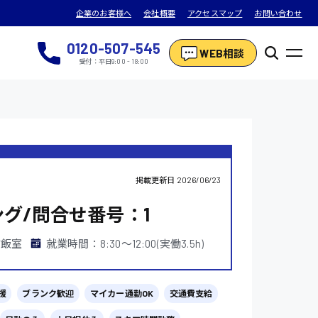
企業のお客様へ
会社概要
アクセスマップ
お問い合わせ
0120-507-545
WEB相談
受付：平日9:00 - 18:00
掲載更新日
2026/06/23
グ/問合せ番号：1
町飯室
就業時間：8:30〜12:00(実働3.5h)
援
ブランク歓迎
マイカー通勤OK
交通費支給