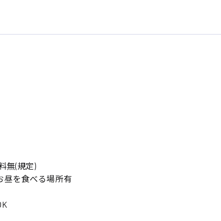
系
広島市東区
広島市南区
製造オペレーター
検品・包装・箱詰め
広島市安佐南区
広島市安佐北区
フォークリフト
料無(規定)
呉市
東広島市
お昼を食べる場所有
時給1300円～
時給1400円～
安芸太田町
安芸郡
日給8000円～
日給9000円～
介護職
看護助手
K
三次市
三原市
月給制すべて
時給1000円～