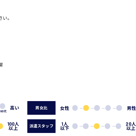
さい。
場
高い
女性
男
男女比
60代
100人
1人
20
派遣スタッフ
以上
以下
以上