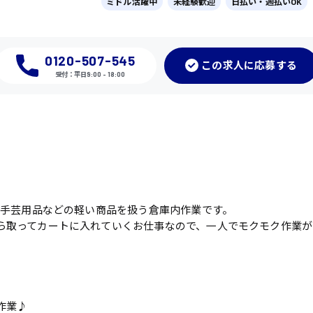
ミドル活躍中
未経験歓迎
日払い・週払いOK
0120-507-545
この
求人に応募
する
受付：平日9:00 - 18:00
や手芸用品などの軽い商品を扱う倉庫内作業です。
ら取ってカートに入れていくお仕事なので、一人でモクモク作業が
作業♪