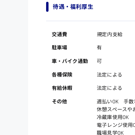
待遇・福利厚生
交通費
規定内支給
駐車場
有
車・バイク通勤
可
製造・軽作業・物流
各種保険
法定による
広島市中区
組立、加工
有給休暇
法定による
広島市佐伯区
軽作業
その他
週払いOK 手数
廿日市市
休憩スペースや
介護・医療系
時給1200円～
山県郡
冷蔵庫使用OK
時給制すべて
医師
電子レンジ使用O
大竹市
日給制すべて
職場見学OK