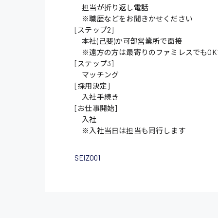
担当が折り返し電話
※職歴などをお聞きかせください
施設管理・整備
[ステップ2]
配送・ドライバー
本社(己斐)か可部営業所で面接
※遠方の方は最寄りのファミレスでもOK
[ステップ3]
マッチング
[採用決定]
入社手続き
[お仕事開始]
入社
※入社当日は担当も同行します
SEIZO01