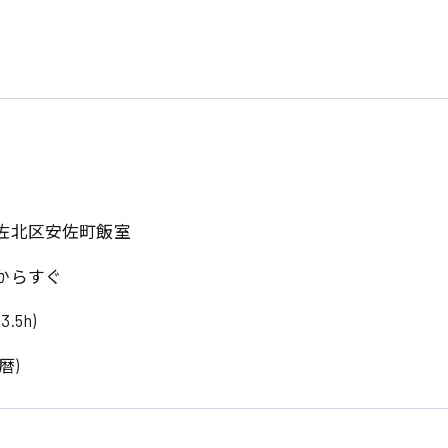
佐北区安佐町飯室
からすぐ
3.5h)
暦)