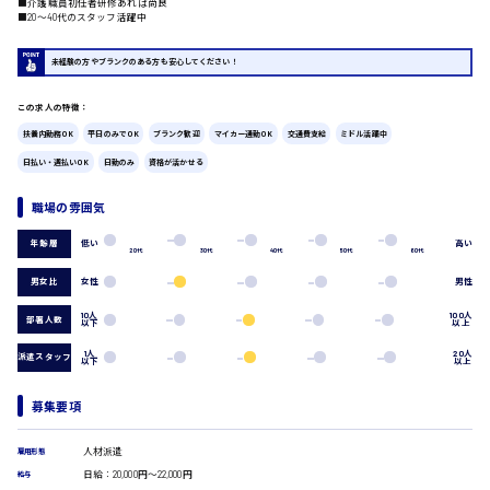
■介護職員初任者研修あれば尚良
■20〜40代のスタッフ活躍中
広島市中区
時給1200円～
製造・軽作業・物流系
組立、加工
未経験の方やブランクのある方も安心してください！
製造オペレーター
検品・包装・箱詰め
この求人の特徴：
ピッキング・仕分け
広島市東区
扶養内勤務OK
平日のみでOK
ブランク歓迎
マイカー通勤OK
交通費支給
ミドル活躍中
軽作業
日払い・週払いOK
日勤のみ
資格が活かせる
フォークリフト
介護・医療系
職場の雰囲気
時給1300円～
医師
広島市南区
介護職
低い
高い
年齢層
20代
30代
40代
50代
60代
看護助手
男女比
女性
男性
看護師
オフィスワーク系
10人
100人
広島市西区
部署人数
以下
以上
貿易事務
1人
20人
派遣スタッフ
以下
以上
データ入力
コールセンターオペレーター
一般事務
募集要項
時給1400円～
広島市佐伯区
総務事務
経理事務
人材派遣
雇用形態
営業事務
日給：20,000円～22,000円
給与
受付事務