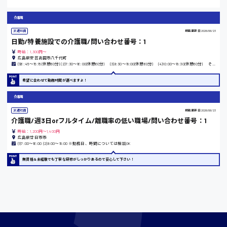
東京都
介護職
時給1200円〜
派遣社員
掲載更新日
2026/06/23
日勤/特養施設での介護職/問い合わせ番号：1
島根県
時給：1,300円～
広島県安芸高田市八千代町
(1)6:45〜15:15(休憩60分) (2)7:30〜16:00(休憩60分) (3)9:30〜18:00(休憩60分) (4)10:00〜18:30(休憩60分) その他の時間も相談可能ですのでお問合せください。
希望に合わせて勤務時間が選べますよ！
香川県
介護職
時給1100円〜
派遣社員
掲載更新日
2026/06/23
介護職/週3日orフルタイム/離職率の低い職場/問い合わせ番号：1
時給：1,200円～1,400円
広島県廿日市市
愛知県
(1)7:00〜16:00 (2)9:00〜18:00 ※勤務日、時間については相談OK
無資格＆未経験でも丁寧な研修がしっかりあるので安心して下さい！
宮城県
時給1000円〜