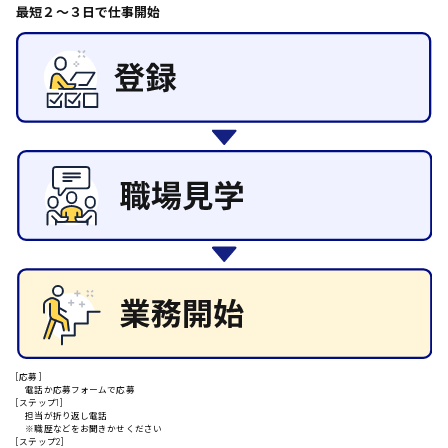
最短２〜３日で仕事開始
その他の専門職
東広島市
施設管理・整備
清掃
施工管理
自動車整備士
安芸高田市
配送・ドライバー
日給9000円～
山県郡
安芸太田町
日給10000円以上
安芸郡
[応募]
電話か応募フォームで応募
[ステップ1]
担当が折り返し電話
※職歴などをお聞きかせください
[ステップ2]