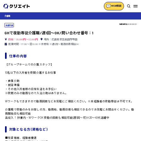
WEB相談
介護職
掲載更新日
2026/06/23
派遣社員
GHで夜勤専従介護職/週1回〜OK/問い合わせ番号：1
日給：20,000円～22,000円
場所：広島県安芸高田市甲田
就業時間：17:00〜翌10:00 ※休憩有 ※週1回〜勤務日数相談OK
仕事の内容
【グループホームでの介護スタッフ】
10名以下の入所者を夜間介護するお仕事
・食事介助
・就寝準備
・その他入所者様の日常生活をお手伝い
※夜間のみの勤務なので入浴介助はありません。
Wワークもできますので勤務回数などお気軽にご相談ください。※未経験者の夜勤専従は不可です。
介護職で夜勤のみをお探しの方、勤務地、勤務日数も相談できるのでお気軽にお問合せください。勤
務開始日も相談可能
高収入！ 扶養内・WワークOK 夜勤の回数も相談可能(週1回〜可)※20〜40代活躍中
対象となる方 (資格など)
■有資格者、経験者優遇