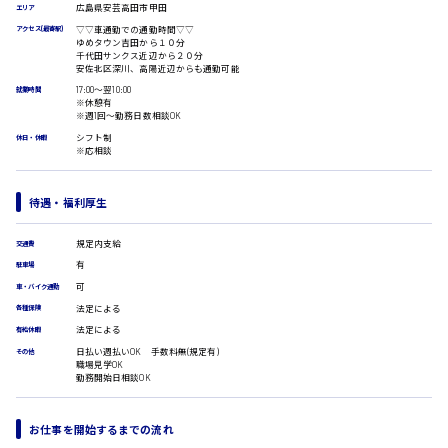
広島県安芸高田市甲田
エリア
医療事務
広島市安佐南区
▽▽車通勤での通勤時間▽▽
アクセス(最寄駅)
翻訳、通訳
ゆめタウン吉田から１０分
千代田サンクス近辺から２０分
IT・クリエイティブ系
安佐北区深川、高陽近辺からも通勤可能
DTPオペレーター
17:00〜翌10:00
就業時間
時給1500円以上
※休憩有
CADオペレーター
広島市安佐北区
※週1回〜勤務日数相談OK
WEBデザイナー
シフト制
休日・休暇
校正・編集
※応相談
システムエンジニア
プログラマー
広島市安芸区
待遇・福利厚生
カスタマーエンジニア
販売・サービス・フード系
規定内支給
交通費
経営企画
有
駐車場
時給制すべて
販売
可
車・バイク通勤
廿日市市
レジ
法定による
各種保険
ホール
法定による
有給休暇
接客
日払い週払いOK 手数料無(規定有)
その他
調理
職場見学OK
洗い場
勤務開始日相談OK
呉市
営業
ラウンダー営業
お仕事を開始するまでの流れ
ルート営業
日給8000円～