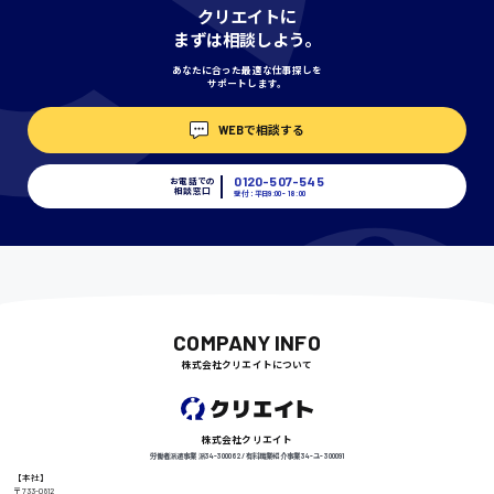
神奈川県
クリエイトに
まずは相談しよう。
あなたに合った最適な仕事探しを
サポートします。
埼玉県
時給1400円〜
WEBで相談する
0120-507-545
お電話での
相談窓口
受付：平日9:00 - 18:00
千葉県
尾道市
日給9000円〜
COMPANY INFO
株式会社クリエイトについて
徳島県
株式会社クリエイト
労働者派遣事業 派34-300062 / 有料職業紹介事業 34-ユ-300091
【本社】
〒733-0812