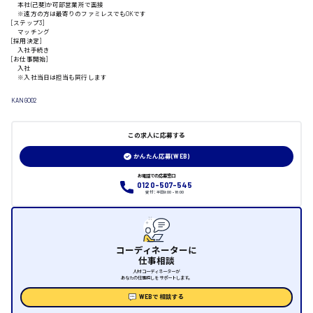
本社(己斐)か可部営業所で面接
山口県
※遠方の方は最寄りのファミレスでもOKです
[ステップ3]
マッチング
[採用決定]
日給制すべて
入社手続き
[お仕事開始]
入社
大竹市
※入社当日は担当も同行します
KANGO02
この求人に応募する
三次市
かんたん応募(WEB)
月給制すべて
お電話での応募窓口
0120-507-545
受付：平日9:00 - 18:00
三原市
コーディネーターに
仕事相談
福山市
人材コーディネーターが
あなたの仕事探しをサポートします。
時給1000円～
WEBで相談する