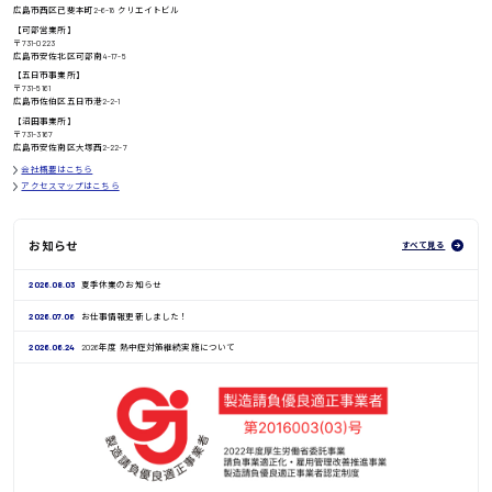
高知県
広島市西区己斐本町2-6-18 クリエイトビル
日給8000円〜
【可部営業所】
〒731-0223
広島市安佐北区可部南4-17-5
【五日市事業所】
〒731-5161
広島市佐伯区五日市港2-2-1
鳥取県
【沼田事業所】
〒731-3167
広島市安佐南区大塚西2-22-7
会社概要はこちら
アクセスマップはこちら
お知らせ
すべて見る
2026.08.03
夏季休業のお知らせ
2026.07.06
お仕事情報更新しました！
2026.06.24
2026年度 熱中症対策継続実施について