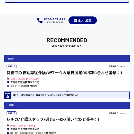
福岡県
0120-507-545
求人に応募
受付：平日9:00 - 18:00
岡山県
RECOMMENDED
時給1100円～
あなたにおすすめの求人
大阪府
介護職
派遣社員
掲載更新日
2026/06/23
特養での夜勤専従介護/Wワーク＆曜日固定OK/問い合わせ番号：1
日給：25,000円～27,000円
広島県安芸高田市八千代町
竹原市
17:00〜翌09:30(休憩120分)
時給1300円〜
週1日〜2日の勤務OK！勤務日数についてはお気軽にご相談下さい！
介護職
熊本県
派遣社員
掲載更新日
2026/06/23
駅チカ/介護スタッフ/週3日〜OK/問い合わせ番号：1
時給：1,200円～1,300円
広島県広島市西区三滝本町
(1)6:30〜15:00 (2)12:00〜21:00 ※各休憩60分