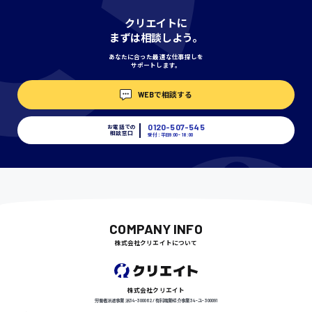
神奈川県
クリエイトに
まずは相談しよう。
あなたに合った最適な仕事探しを
サポートします。
埼玉県
時給1400円〜
WEBで相談する
0120-507-545
お電話での
相談窓口
受付：平日9:00 - 18:00
千葉県
尾道市
日給9000円〜
COMPANY INFO
株式会社クリエイトについて
徳島県
株式会社クリエイト
労働者派遣事業 派34-300062 / 有料職業紹介事業 34-ユ-300091