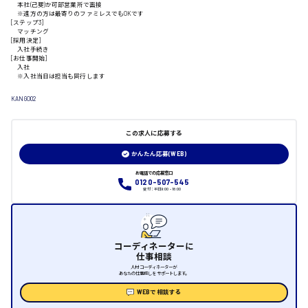
本社(己斐)か可部営業所で面接
※遠方の方は最寄りのファミレスでもOKです
山口県
[ステップ3]
マッチング
[採用決定]
入社手続き
日給制すべて
[お仕事開始]
入社
※入社当日は担当も同行します
大竹市
KANGO02
この求人に応募する
三次市
かんたん応募(WEB)
月給制すべて
お電話での応募窓口
0120-507-545
受付：平日9:00 - 18:00
三原市
コーディネーターに
仕事相談
福山市
人材コーディネーターが
あなたの仕事探しをサポートします。
WEBで相談する
時給1000円～