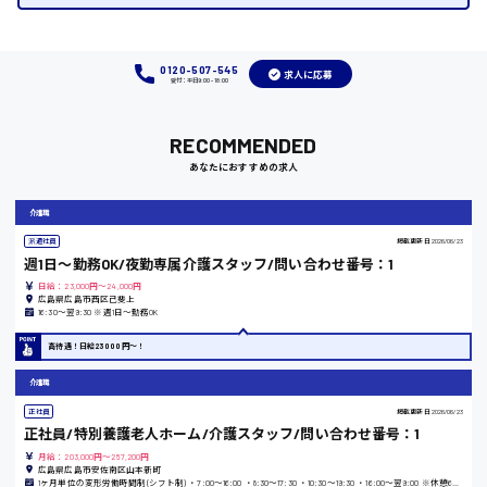
福岡県
0120-507-545
求人に応募
受付：平日9:00 - 18:00
岡山県
RECOMMENDED
時給1100円～
あなたにおすすめの求人
介護職
大阪府
派遣社員
掲載更新日
2026/06/23
週1日〜勤務OK/夜勤専属介護スタッフ/問い合わせ番号：1
日給：23,000円～24,000円
広島県広島市西区己斐上
16:30〜翌9:30 ※週1日〜勤務OK
竹原市
高待遇！日給23000円〜！
時給1300円〜
介護職
正社員
掲載更新日
2026/06/23
熊本県
正社員/特別養護老人ホーム/介護スタッフ/問い合わせ番号：1
月給：203,000円～257,200円
広島県広島市安佐南区山本新町
1ヶ月単位の変形労働時間制(シフト制) ・7:00〜16:00 ・8:30〜17:30 ・10:30〜19:30 ・16:00〜翌9:00 ※休憩60分 ※月平均時間外労働時間5時間