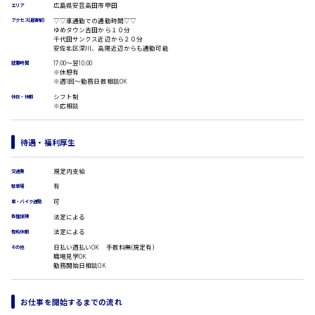
受付事務
広島県安芸高田市甲田
エリア
医療事務
広島市安佐南区
▽▽車通勤での通勤時間▽▽
アクセス(最寄駅)
翻訳、通訳
ゆめタウン吉田から１０分
千代田サンクス近辺から２０分
IT・クリエイティブ系
安佐北区深川、高陽近辺からも通勤可能
17:00〜翌10:00
DTPオペレーター
就業時間
時給1500円以上
※休憩有
CADオペレーター
広島市安佐北区
※週1回〜勤務日数相談OK
WEBデザイナー
シフト制
休日・休暇
校正・編集
※応相談
システムエンジニア
プログラマー
待遇・福利厚生
広島市安芸区
カスタマーエンジニア
販売・サービス・フード系
規定内支給
交通費
経営企画
有
駐車場
時給制すべて
販売
可
車・バイク通勤
廿日市市
レジ
法定による
各種保険
ホール
法定による
有給休暇
接客
日払い週払いOK 手数料無(規定有)
その他
調理
職場見学OK
洗い場
勤務開始日相談OK
呉市
営業
ラウンダー営業
お仕事を開始するまでの流れ
ルート営業