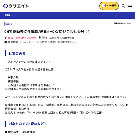
WEB相談
介護職
掲載更新日
2026/06/23
派遣社員
GHで夜勤専従介護職/週1回〜OK/問い合わせ番号：1
日給：20,000円～22,000円
場所：広島県安芸高田市甲田
就業時間：17:00〜翌10:00 ※休憩有 ※週1回〜勤務日数相談OK
仕事の内容
【グループホームでの介護スタッフ】
10名以下の入所者を夜間介護するお仕事
・食事介助
・就寝準備
・その他入所者様の日常生活をお手伝い
※夜間のみの勤務なので入浴介助はありません。
Wワークもできますので勤務回数などお気軽にご相談ください。※未経験者の夜勤専従は不可です。
介護職で夜勤のみをお探しの方、勤務地、勤務日数も相談できるのでお気軽にお問合せください。勤
務開始日も相談可能
高収入！ 扶養内・WワークOK 夜勤の回数も相談可能(週1回〜可)※20〜40代活躍中
対象となる方 (資格など)
■有資格者、経験者優遇