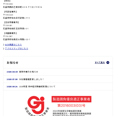
【本社】
〒733-0812
高知県
広島市西区己斐本町2-6-18 クリエイトビル
日給8000円〜
【可部営業所】
〒731-0223
広島市安佐北区可部南4-17-5
【五日市事業所】
〒731-5161
広島市佐伯区五日市港2-2-1
鳥取県
【沼田事業所】
〒731-3167
広島市安佐南区大塚西2-22-7
会社概要はこちら
アクセスマップはこちら
お知らせ
すべて見る
2026.08.03
夏季休業のお知らせ
2026.07.06
お仕事情報更新しました！
2026.06.24
2026年度 熱中症対策継続実施について