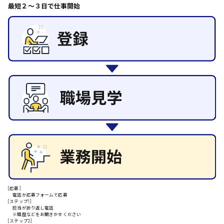
日給8000円～
最短２〜３日で仕事開始
その他の専門職
東広島市
施設管理・整備
清掃
施工管理
自動車整備士
安芸高田市
配送・ドライバー
日給9000円～
山県郡
安芸太田町
日給10000円以上
[応募]
安芸郡
電話か応募フォームで応募
[ステップ1]
担当が折り返し電話
※職歴などをお聞きかせください
[ステップ2]