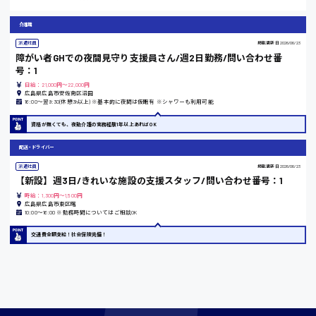
東京都
介護職
時給1200円〜
派遣社員
掲載更新日
2026/06/23
障がい者GHでの夜間見守り支援員さん/週2日勤務/問い合わせ番
号：1
島根県
日給：21,000円～22,000円
広島県広島市安佐南区沼田
16:00〜翌9:30(休憩3h以上) ※基本的に夜間は仮眠有 ※シャワーも利用可能
資格が無くても、夜勤介護の実務経験1年以上あればOK
香川県
配送・ドライバー
時給1100円〜
派遣社員
掲載更新日
2026/06/23
【新設】週3日/きれいな施設の支援スタッフ/問い合わせ番号：1
時給：1,300円～1,500円
広島県広島市東区曙
愛知県
10:00〜16:00 ※勤務時間についてはご相談OK
交通費全額支給！社会保険完備！
宮城県
時給1000円〜