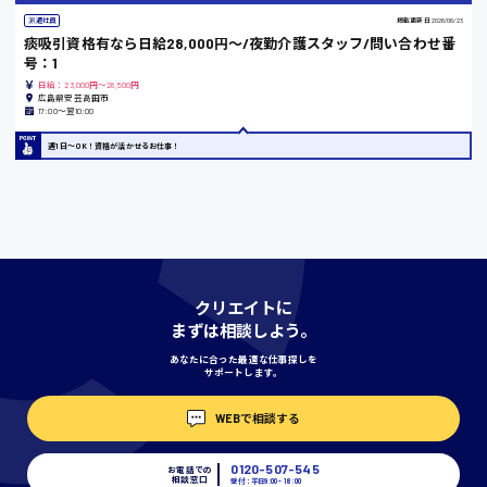
派遣社員
掲載更新日
2026/06/23
痰吸引資格有なら日給28,000円〜/夜勤介護スタッフ/問い合わせ番
号：1
香川県
日給：23,000円～28,500円
時給1100円〜
広島県安芸高田市
17:00〜翌10:00
週1日〜OK！資格が活かせるお仕事！
愛知県
宮城県
時給1000円〜
クリエイトに
まずは相談しよう。
神奈川県
あなたに合った最適な仕事探しを
サポートします。
WEBで相談する
埼玉県
時給1400円〜
0120-507-545
お電話での
相談窓口
受付：平日9:00 - 18:00