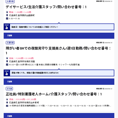
岡山県
派遣社員
掲載更新日
2026/06/23
デイサービス/生活介護スタッフ/問い合わせ番号：1
時給1100円～
時給：1,300円～1,400円
広島県広島市西区山田新町
8:30〜17:30
大阪府
勤務日・勤務時間についてはお気軽にご相談ください！
介護職
派遣社員
掲載更新日
2026/06/23
竹原市
障がい者GHでの夜間見守り支援員さん/週1日勤務/問い合わせ番号：
1
時給1300円〜
日給：21,000円～22,000円
広島県広島市安佐南区沼田
16:00〜翌9:30(休憩3h以上) ※基本的に夜間は仮眠有 ※シャワーも利用可能
熊本県
資格が無くても、夜勤介護の実務経験1年以上あればOK
介護職
正社員
掲載更新日
2026/06/23
東京都
正社員/特別養護老人ホーム/介護スタッフ/問い合わせ番号：1
時給1200円〜
月給：203,000円～257,200円
広島県広島市安佐南区山本新町
1ヶ月単位の変形労働時間制(シフト制) ・7:00〜16:00 ・8:30〜17:30 ・10:30〜19:30 ・16:00〜翌9:00 ※休憩60分 ※月平均時間外労働時間5時間
島根県
介護職