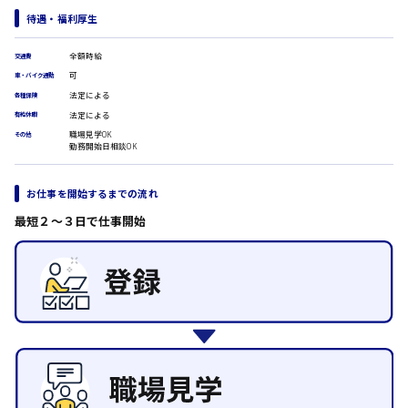
医療事務
待遇・福利厚生
翻訳、通訳
IT・クリエイティブ系
時給1500円以上
全額時給
交通費
広島市安佐北区
DTPオペレーター
可
車・バイク通勤
CADオペレーター
法定による
各種保険
WEBデザイナー
法定による
有給休暇
校正・編集
職場見学OK
システムエンジニア
その他
広島市安芸区
勤務開始日相談OK
プログラマー
カスタマーエンジニア
お仕事を開始するまでの流れ
販売・サービス・フード系
時給制すべて
経営企画
廿日市市
最短２〜３日で仕事開始
販売
レジ
ホール
接客
呉市
調理
洗い場
営業
日給8000円～
ラウンダー営業
東広島市
ルート営業
その他の専門職