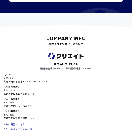
千葉県
COMPANY INFO
尾道市
日給9000円〜
株式会社クリエイトについて
徳島県
株式会社クリエイト
労働者派遣事業 派34-300062 / 有料職業紹介事業 34-ユ-300091
【本社】
〒733-0812
広島市西区己斐本町2-6-18 クリエイトビル
【可部営業所】
高知県
日給8000円〜
〒731-0223
広島市安佐北区可部南4-17-5
【五日市事業所】
〒731-5161
広島市佐伯区五日市港2-2-1
【沼田事業所】
鳥取県
〒731-3167
広島市安佐南区大塚西2-22-7
会社概要はこちら
アクセスマップはこちら