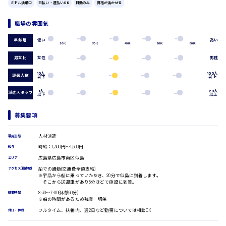
ミドル活躍中
広島市中区
時給1200円～
日払い・週払いOK
日勤のみ
資格が活かせる
製造・軽作業・物流系
組立、加工
職場の雰囲気
製造オペレーター
検品・包装・箱詰め
低い
高い
年齢層
20代
30代
40代
50代
60代
広島市東区
ピッキング・仕分け
軽作業
男女比
女性
男性
フォークリフト
10人
100人
部署人数
以下
以上
介護・医療系
時給1300円～
広島市南区
1人
20人
派遣スタッフ
医師
以下
以上
介護職
看護助手
募集要項
看護師
広島市西区
オフィスワーク系
人材派遣
雇用形態
時給：1,300円～1,500円
給与
貿易事務
広島県広島市南区似島
データ入力
エリア
コールセンターオペレーター
船での通勤(交通費全額支給)
アクセス(最寄駅)
時給1400円～
※宇品から船に乗っていただき、20分で似島に到着します。
広島市佐伯区
一般事務
そこから送迎車があり5分ほどで施設に到着。
総務事務
8:30〜7:00(休憩60分)
就業時間
経理事務
※船の時間があるため残業一切無
営業事務
フルタイム、扶養内、週2日など勤務については相談OK
休日・休暇
受付事務
広島市安佐南区