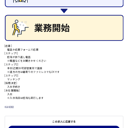
施設管理・整備
清掃
安芸高田市
施工管理
自動車整備士
配送・ドライバー
日給9000円～
山県郡
[応募]
電話か応募フォームで応募
[ステップ1]
担当が折り返し電話
※職歴などをお聞きかせください
安芸太田町
[ステップ2]
本社(己斐)か可部営業所で面接
※遠方の方は最寄りのファミレスでもOKです
[ステップ3]
日給10000円以上
マッチング
[採用決定]
入社手続き
安芸郡
[お仕事開始]
入社
※入社当日は担当も同行します
KAIGO02
山口県
この求人に応募する
日給制すべて