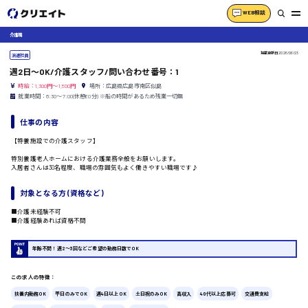
WEB相談
介護職
掲載更新日
2026/06/23
派遣社員
週2日〜OK/介護スタッフ/問い合わせ番号：1
時給：1,300円～1,500円
場所：広島県広島市南区似島
就業時間：8:30〜7:00(休憩60分) ※船の時間があるため残業一切無
仕事の内容
【特養施設での介護スタッフ】
特別養護老人ホームにおける介護業務全般をお願いします。
入居者さんは30名程度、職場の雰囲気もよく働きやすい職場です♪
対象となる方 (資格など)
■介護未経験不可
■介護経験あれば資格不問
年齢不問！週2〜3回などご希望の勤務日数でOK
この求人の特徴：
扶養内勤務OK
平日のみでOK
週4日以上OK
土日祝のみOK
高収入
40代以上応募可
交通費支給