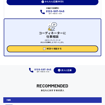
かんたん応募(WEB)
大竹市
お電話での応募窓口
0120-507-545
受付：平日9:00 - 18:00
三次市
コーディネーターに
仕事相談
月給制すべて
人材コーディネーターが
あなたの仕事探しをサポートします。
三原市
WEBで相談する
福山市
0120-507-545
求人に応募
受付：平日9:00 - 18:00
時給1000円～
RECOMMENDED
福岡県
あなたにおすすめの求人
介護職