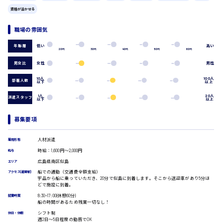
広島市中区
時給1200円～
製造・軽作業・物流系
資格が活かせる
組立、加工
職場の雰囲気
製造オペレーター
検品・包装・箱詰め
低い
高い
年齢層
広島市東区
20代
30代
40代
50代
60代
ピッキング・仕分け
軽作業
男女比
女性
男性
フォークリフト
10人
100人
部署人数
以下
以上
介護・医療系
時給1300円～
広島市南区
医師
1人
20人
派遣スタッフ
以下
以上
介護職
看護助手
募集要項
看護師
広島市西区
オフィスワーク系
人材派遣
雇用形態
貿易事務
時給：1,600円～2,000円
給与
データ入力
広島県南区似島
エリア
コールセンターオペレーター
船での通勤（交通費全額支給）
アクセス(最寄駅)
時給1400円～
一般事務
宇品から船に乗っていただき、20分で似島に到着します。そこから送迎車があり5分ほ
広島市佐伯区
どで施設に到着。
総務事務
8:30~17:00(休憩60分)
就業時間
経理事務
船の時間があるため残業一切なし！
営業事務
シフト制
休日・休暇
受付事務
週2日〜5日程度の勤務でOK
広島市安佐南区