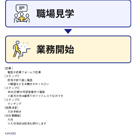
施設管理・整備
清掃
施工管理
安芸高田市
自動車整備士
配送・ドライバー
日給9000円～
山県郡
[応募]
電話か応募フォームで応募
安芸太田町
[ステップ1]
担当が折り返し電話
※職歴などをお聞きかせください
[ステップ2]
日給10000円以上
本社(己斐)か可部営業所で面接
※遠方の方は最寄りのファミレスでもOKです
[ステップ3]
安芸郡
マッチング
[採用決定]
入社手続き
[お仕事開始]
入社
※入社当日は担当も同行します
山口県
KANGO02