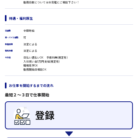
勤務日数についてはお気軽にご相談下さい！
医療事務
翻訳、通訳
IT・クリエイティブ系
待遇・福利厚生
時給1500円以上
DTPオペレーター
広島市安佐北区
CADオペレーター
全額時給
交通費
WEBデザイナー
可
車・バイク通勤
校正・編集
法定による
各種保険
システムエンジニア
法定による
有給休暇
広島市安芸区
プログラマー
日払い週払いOK 手数料無(規定有)
その他
カスタマーエンジニア
入社祝い金5万円支給(規定有)
職場見学OK
販売・サービス・フード系
勤務開始日相談OK
時給制すべて
経営企画
廿日市市
販売
お仕事を開始するまでの流れ
レジ
ホール
最短２〜３日で仕事開始
接客
調理
呉市
洗い場
営業
ラウンダー営業
日給8000円～
ルート営業
東広島市
その他の専門職