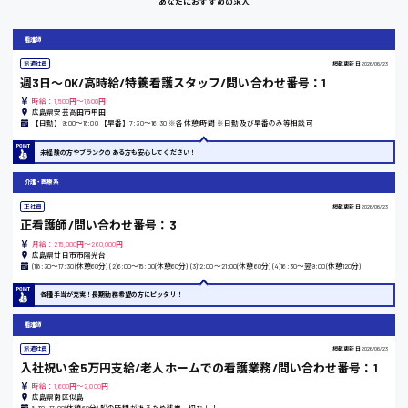
あなたにおすすめの求人
岡山県
看護師
派遣社員
掲載更新日
2026/06/23
時給1100円～
週3日〜OK/高時給/特養看護スタッフ/問い合わせ番号：1
時給：1,500円～1,800円
広島県安芸高田市甲田
大阪府
【日勤】9:00〜18:00 【早番】7:30〜16:30 ※各休憩1時間 ※日勤及び早番のみ等相談可
未経験の方やブランクのある方も安心してください！
介護・医療系
竹原市
正社員
掲載更新日
2026/06/23
正看護師/問い合わせ番号：3
時給1300円〜
月給：215,000円～260,000円
広島県廿日市市陽光台
(1)8:30〜17:30(休憩60分) (2)6:00〜15:00(休憩60分) (3)12:00〜21:00(休憩60分) (4)16:30〜翌9:00(休憩120分)
熊本県
各種手当が充実！長期勤務希望の方にピッタリ！
看護師
派遣社員
掲載更新日
2026/06/23
東京都
入社祝い金5万円支給/老人ホームでの看護業務/問い合わせ番号：1
時給1200円〜
時給：1,600円～2,000円
広島県南区似島