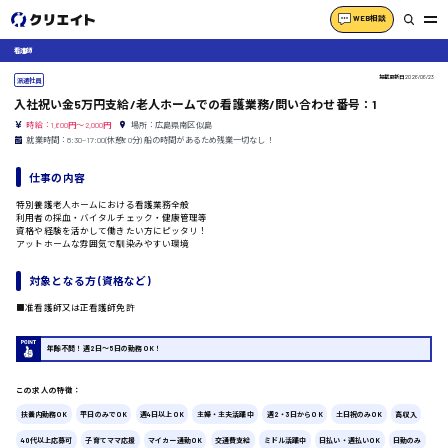
WEB相談
看護師
掲載更新日
2026/06/23
派遣社員
入社祝い金5万円支給/老人ホームでの看護業務/問い合わせ番号：1
時給：1,600円～2,000円
場所：広島県南区似島
就業時間：8:30~17:00(休憩60分) 船の時間があるため残業一切なし！
仕事の内容
特別養護老人ホームにおける看護業務全般
利用者の採血・バイタルチェック・健康管理等
資格や経験を活かして働きたい方にピッタリ！
アットホームな雰囲気で馴染みやすい環境
対象となる方 (資格など)
■准看護師又は正看護師免許
年齢不問！週2日〜5日の勤務OK！
この求人の特徴：
扶養内勤務OK
平日のみでOK
週4日以上OK
主婦・主夫活躍中
週2・3日からOK
土日祝のみOK
高収入
40代以上応募可
子育てママ応援
マイカー通勤OK
交通費支給
ミドル活躍中
日払い・週払いOK
日勤のみ