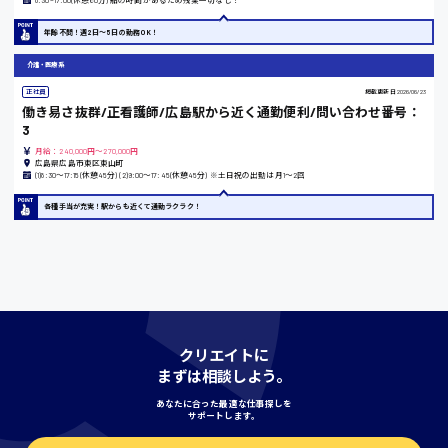
8:30~17:00(休憩60分) 船の時間があるため残業一切なし！
島根県
年齢不問！週2日〜5日の勤務OK！
介護・医療系
正社員
掲載更新日
2026/06/23
働き易さ抜群/正看護師/広島駅から近く通勤便利/問い合わせ番号：
香川県
3
時給1100円〜
月給：240,000円～270,000円
広島県広島市東区東山町
(1)8:30〜17:15(休憩45分) (2)9:00〜17:45(休憩45分) ※土日祝の出勤は月1〜2回
愛知県
各種手当が充実！駅からも近くて通勤ラクラク！
宮城県
時給1000円〜
クリエイトに
まずは相談しよう。
神奈川県
あなたに合った最適な仕事探しを
サポートします。