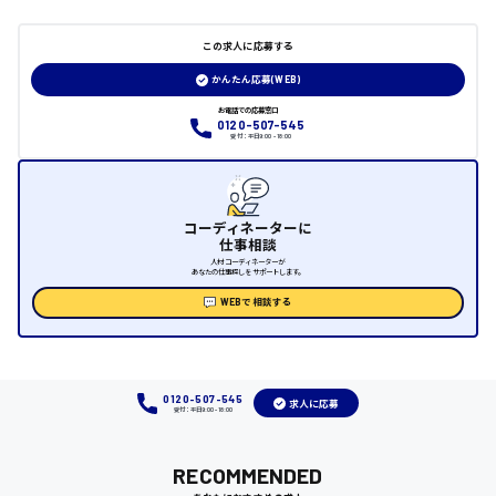
日給制すべて
この求人に応募する
大竹市
かんたん応募(WEB)
お電話での応募窓口
0120-507-545
受付：平日9:00 - 18:00
三次市
月給制すべて
コーディネーターに
仕事相談
三原市
人材コーディネーターが
あなたの仕事探しをサポートします。
WEBで相談する
福山市
0120-507-545
時給1000円～
求人に応募
受付：平日9:00 - 18:00
福岡県
RECOMMENDED