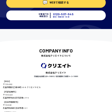
WEBで相談する
埼玉県
時給1400円〜
0120-507-545
お電話での
相談窓口
受付：平日9:00 - 18:00
千葉県
尾道市
COMPANY INFO
日給9000円〜
株式会社クリエイトについて
徳島県
株式会社クリエイト
労働者派遣事業 派34-300062 / 有料職業紹介事業 34-ユ-300091
【本社】
〒733-0812
広島市西区己斐本町2-6-18 クリエイトビル
高知県
【可部営業所】
日給8000円〜
〒731-0223
広島市安佐北区可部南4-17-5
【五日市事業所】
〒731-5161
広島市佐伯区五日市港2-2-1