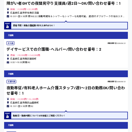
障がい者GHでの夜間見守り支援員/週2日～OK/問い合わせ番号：1
時給1100円～
日給：21,000円～22,000円
広島県広島市安佐南区沼田
16:00〜翌9:30(休憩3h以上) 仮眠時間有＆シャワーもシャワーも利用可能、週1回のダブルワークの当社スタッフ多数在籍
大阪府
資格不問！夜勤介護経験1年以上あればOK！
介護職
正社員
掲載更新日
2026/06/23
竹原市
デイサービスでの介護職･ヘルパー/問い合わせ番号：2
時給1300円〜
月給：210,000円～240,000円
広島県広島市西区観音町
9:00〜18:00(実働8h)
熊本県
介護職
派遣社員
掲載更新日
2026/06/23
夜勤専従/有料老人ホーム介護スタッフ/週1〜2日の勤務OK/問い合わ
せ番号：1
東京都
日給：22,000円～24,000円
広島県広島市西区山田新町
時給1200円〜
16:30〜翌9:30(休憩2h)
勤務日・勤務時間についてはお気軽にご相談ください！
島根県
介護職