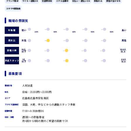
広島市中区
時給1200円～
ブランク歓迎
マイカー通勤OK
交通費支給
ミドル活躍中
日払い・週払いOK
夜勤のみ
資格が活かせる
製造・軽作業・物流系
スキマ時間勤務
組立、加工
製造オペレーター
職場の雰囲気
検品・包装・箱詰め
広島市東区
ピッキング・仕分け
低い
高い
年齢層
軽作業
20代
30代
40代
50代
60代
フォークリフト
男女比
女性
男性
介護・医療系
時給1300円～
10人
100人
広島市南区
部署人数
以下
以上
医師
介護職
1人
20人
派遣スタッフ
以下
以上
看護助手
看護師
募集要項
広島市西区
オフィスワーク系
貿易事務
人材派遣
雇用形態
データ入力
日給：20,000円～22,000円
給与
コールセンターオペレーター
時給1400円～
広島県広島市安佐南区
エリア
広島市佐伯区
一般事務
沼田、大町、伴などからの通勤スタッフ多数
アクセス(最寄駅)
総務事務
17:00〜9:30(休憩2h)
就業時間
経理事務
週1回〜の夜勤専従
休日・休暇
営業事務
月4回から8回の間のご希望の回数でOK
広島市安佐南区
受付事務
医療事務