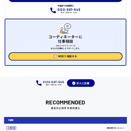
大竹市
お電話での応募窓口
0120-507-545
受付：平日9:00 - 18:00
三次市
コーディネーターに
仕事相談
月給制すべて
人材コーディネーターが
あなたの仕事探しをサポートします。
三原市
WEBで相談する
福山市
0120-507-545
求人に応募
受付：平日9:00 - 18:00
時給1000円～
RECOMMENDED
福岡県
あなたにおすすめの求人
介護職
岡山県
派遣社員
掲載更新日
2026/06/23