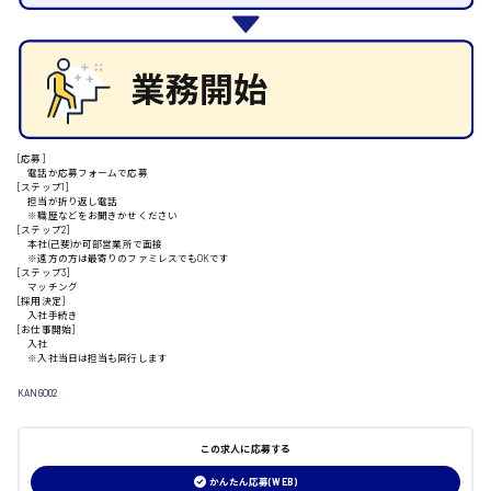
施設管理・整備
清掃
安芸高田市
施工管理
自動車整備士
配送・ドライバー
日給9000円～
山県郡
[応募]
電話か応募フォームで応募
[ステップ1]
担当が折り返し電話
※職歴などをお聞きかせください
安芸太田町
[ステップ2]
本社(己斐)か可部営業所で面接
※遠方の方は最寄りのファミレスでもOKです
[ステップ3]
日給10000円以上
マッチング
[採用決定]
入社手続き
安芸郡
[お仕事開始]
入社
※入社当日は担当も同行します
KANGO02
山口県
この求人に応募する
日給制すべて
かんたん応募(WEB)