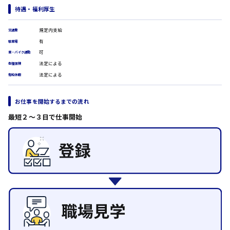
待遇・福利厚生
翻訳、通訳
IT・クリエイティブ系
時給1500円以上
規定内支給
交通費
広島市安佐北区
DTPオペレーター
有
駐車場
CADオペレーター
可
車・バイク通勤
WEBデザイナー
法定による
各種保険
校正・編集
法定による
システムエンジニア
広島市安芸区
有給休暇
プログラマー
カスタマーエンジニア
お仕事を開始するまでの流れ
販売・サービス・フード系
時給制すべて
最短２〜３日で仕事開始
廿日市市
経営企画
販売
レジ
ホール
接客
呉市
調理
洗い場
営業
日給8000円～
ラウンダー営業
東広島市
ルート営業
その他の専門職