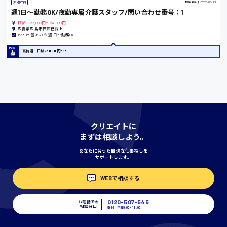
派遣社員
掲載更新日
2026/06/23
週1日〜勤務OK/夜勤専属介護スタッフ/問い合わせ番号：1
香川県
日給：23,000円～24,000円
広島県広島市西区己斐上
時給1100円〜
16:30〜翌9:30 ※週1日〜勤務OK
高待遇！日給23000円〜！
愛知県
宮城県
時給1000円〜
クリエイトに
まずは相談しよう。
あなたに合った最適な仕事探しを
神奈川県
サポートします。
WEBで相談する
埼玉県
時給1400円〜
0120-507-545
お電話での
相談窓口
受付：平日9:00 - 18:00