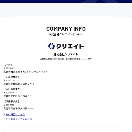
千葉県
COMPANY INFO
尾道市
日給9000円〜
株式会社クリエイトについて
株式会社クリエイト
徳島県
労働者派遣事業 派34-300062 / 有料職業紹介事業 34-ユ-300091
【本社】
〒733-0812
広島市西区己斐本町2-6-18 クリエイトビル
【可部営業所】
高知県
〒731-0223
日給8000円〜
広島市安佐北区可部南4-17-5
【五日市事業所】
〒731-5161
広島市佐伯区五日市港2-2-1
【沼田事業所】
〒731-3167
鳥取県
広島市安佐南区大塚西2-22-7
会社概要はこちら
アクセスマップはこちら