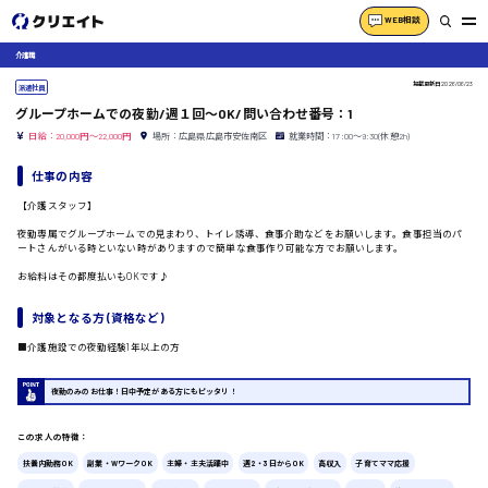
WEB相談
介護職
掲載更新日
2026/06/23
派遣社員
グループホームでの夜勤/週１回〜OK/問い合わせ番号：1
日給：20,000円～22,000円
場所：広島県広島市安佐南区
就業時間：17:00〜9:30(休憩2h)
仕事の内容
【介護スタッフ】
夜勤専属でグループホームでの見まわり、トイレ誘導、食事介助などをお願いします。食事担当のパ
ートさんがいる時といない時がありますので簡単な食事作り可能な方でお願いします。
お給料はその都度払いもOKです♪
対象となる方 (資格など)
■介護施設での夜勤経験1年以上の方
夜勤のみのお仕事！日中予定がある方にもピッタリ！
この求人の特徴：
扶養内勤務OK
副業・WワークOK
主婦・主夫活躍中
週2・3日からOK
高収入
子育てママ応援