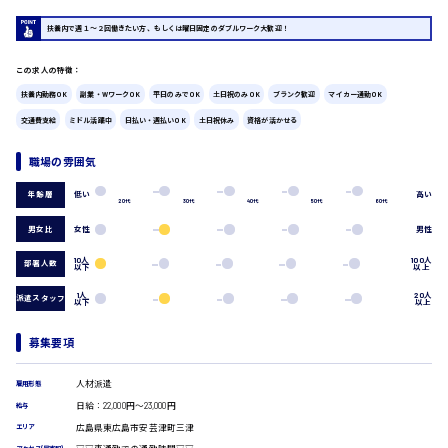
広島市中区
時給1200円～
製造・軽作業・物流系
扶養内で週１〜２回働きたい方、もしくは曜日固定のダブルワーク大歓迎！
組立、加工
製造オペレーター
この求人の特徴：
検品・包装・箱詰め
扶養内勤務OK
副業・WワークOK
平日のみでOK
土日祝のみOK
ブランク歓迎
マイカー通勤OK
ピッキング・仕分け
広島市東区
交通費支給
ミドル活躍中
日払い・週払いOK
土日祝休み
資格が活かせる
軽作業
フォークリフト
職場の雰囲気
介護・医療系
時給1300円～
低い
高い
年齢層
広島市南区
医師
20代
30代
40代
50代
60代
介護職
男女比
女性
男性
看護助手
看護師
10人
100人
部署人数
以下
以上
オフィスワーク系
広島市西区
1人
20人
派遣スタッフ
以下
以上
貿易事務
データ入力
募集要項
コールセンターオペレーター
時給1400円～
一般事務
広島市佐伯区
人材派遣
総務事務
雇用形態
経理事務
日給：22,000円～23,000円
給与
営業事務
広島県東広島市安芸津町三津
エリア
受付事務