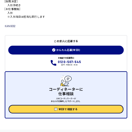
[採用決定]
入社手続き
[お仕事開始]
入社
日給制すべて
※入社当日は担当も同行します
大竹市
KANGO02
この求人に応募する
かんたん応募(WEB)
三次市
お電話での応募窓口
0120-507-545
月給制すべて
受付：平日9:00 - 18:00
三原市
コーディネーターに
仕事相談
人材コーディネーターが
あなたの仕事探しをサポートします。
福山市
WEBで相談する
時給1000円～
福岡県