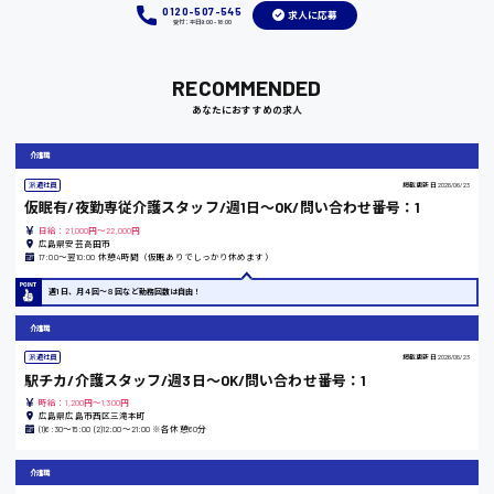
0120-507-545
求人に応募
受付：平日9:00 - 18:00
RECOMMENDED
岡山県
あなたにおすすめの求人
時給1100円～
介護職
大阪府
派遣社員
掲載更新日
2026/06/23
仮眠有/夜勤専従介護スタッフ/週1日〜OK/問い合わせ番号：1
日給：21,000円～22,000円
広島県安芸高田市
17:00〜翌10:00 休憩4時間（仮眠ありでしっかり休めます）
竹原市
週1日、月４回〜８回など勤務回数は自由！
時給1300円〜
介護職
派遣社員
掲載更新日
2026/06/23
駅チカ/介護スタッフ/週3日〜OK/問い合わせ番号：1
熊本県
時給：1,200円～1,300円
広島県広島市西区三滝本町
(1)6:30〜15:00 (2)12:00〜21:00 ※各休憩60分
介護職
東京都