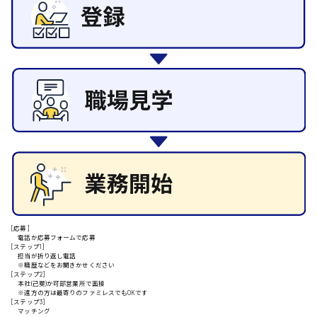
東広島市
その他の専門職
施設管理・整備
清掃
施工管理
自動車整備士
安芸高田市
配送・ドライバー
日給9000円～
山県郡
安芸太田町
[応募]
日給10000円以上
電話か応募フォームで応募
[ステップ1]
安芸郡
担当が折り返し電話
※職歴などをお聞きかせください
[ステップ2]
本社(己斐)か可部営業所で面接
※遠方の方は最寄りのファミレスでもOKです
[ステップ3]
マッチング
山口県