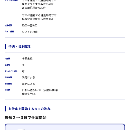
▽▽車通勤での通勤時間▽▽
アクセス(最寄駅)
広島市安佐南区
ゆめタウン東広島から30分
医療事務
道の駅竹原から20分
翻訳、通訳
▽▽JR通勤での通勤時間▽▽
IT・クリエイティブ系
呉線安芸津駅から徒歩10分
DTPオペレーター
時給1500円以上
16:30〜翌9:30
就業時間
広島市安佐北区
CADオペレーター
シフト応相談
休日・休暇
WEBデザイナー
校正・編集
待遇・福利厚生
システムエンジニア
プログラマー
広島市安芸区
全額支給
カスタマーエンジニア
交通費
有
駐車場
販売・サービス・フード系
可
車・バイク通勤
経営企画
時給制すべて
法定による
各種保険
販売
廿日市市
法定による
有給休暇
レジ
日払い週払いOK（手数料無料）
ホール
その他
職場見学OK
接客
調理
呉市
洗い場
お仕事を開始するまでの流れ
営業
最短２〜３日で仕事開始
ラウンダー営業
ルート営業
日給8000円～