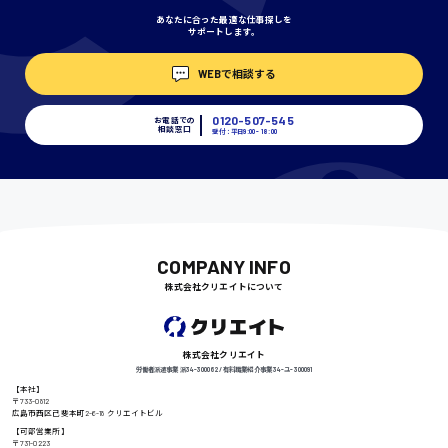
あなたに合った最適な仕事探しを
サポートします。
埼玉県
WEBで相談する
時給1400円〜
0120-507-545
お電話での
相談窓口
受付：平日9:00 - 18:00
千葉県
尾道市
日給9000円〜
COMPANY INFO
株式会社クリエイトについて
徳島県
株式会社クリエイト
労働者派遣事業 派34-300062 / 有料職業紹介事業 34-ユ-300091
【本社】
〒733-0812
広島市西区己斐本町2-6-18 クリエイトビル
高知県
日給8000円〜
【可部営業所】
〒731-0223