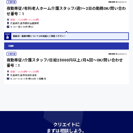
派遣社員
掲載更新日
2026/06/23
時給1200円〜
夜勤専従/有料老人ホーム介護スタッフ/週1〜2日の勤務OK/問い合わ
せ番号：1
日給：22,000円～24,000円
島根県
広島県広島市西区山田新町
16:30〜翌9:30(休憩2h)
勤務日・勤務時間についてはお気軽にご相談ください！
介護職
香川県
派遣社員
掲載更新日
2026/06/23
時給1100円〜
夜勤専従/介護スタッフ/日給23000円以上/月4回〜OK/問い合わせ
番号：1
日給：23,000円～24,000円
愛知県
広島県広島市佐伯区湯来
16:30〜9:30 ※休憩120分 ※仮眠有
宮城県
時給1000円〜
クリエイトに
神奈川県
まずは相談しよう。