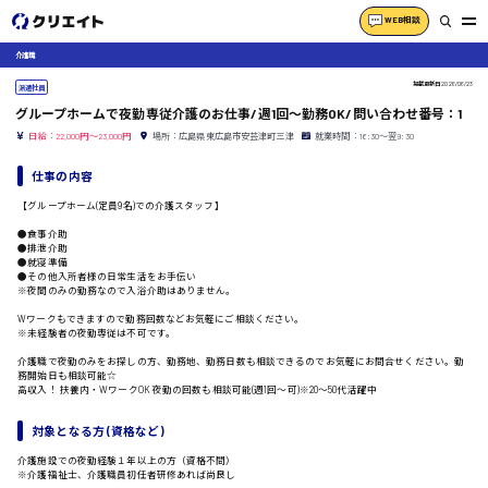
WEB相談
介護職
掲載更新日
2026/06/23
派遣社員
グループホームで夜勤専従介護のお仕事/週1回〜勤務OK/問い合わせ番号：1
日給：22,000円～23,000円
場所：広島県東広島市安芸津町三津
就業時間：16:30〜翌9:30
仕事の内容
【グループホーム(定員9名)での介護スタッフ】
●食事介助
●排泄介助
●就寝準備
●その他入所者様の日常生活をお手伝い
※夜間のみの勤務なので入浴介助はありません。
Wワークもできますので勤務回数などお気軽にご相談ください。
※未経験者の夜勤専従は不可です。
介護職で夜勤のみをお探しの方、勤務地、勤務日数も相談できるのでお気軽にお問合せください。勤
務開始日も相談可能☆
高収入！ 扶養内・WワークOK 夜勤の回数も相談可能(週1回〜可)※20〜50代活躍中
対象となる方 (資格など)
介護施設での夜勤経験１年以上の方（資格不問）
※介護福祉士、介護職員初任者研修あれば尚良し