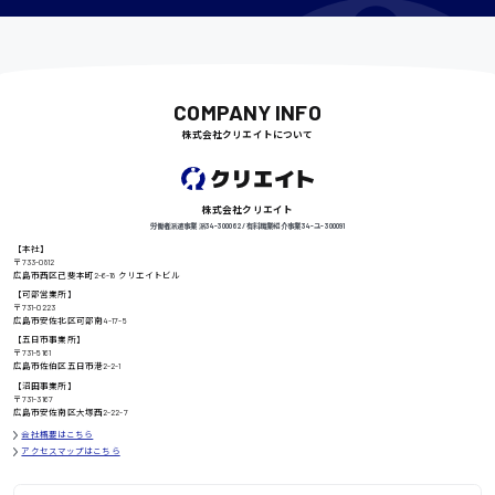
千葉県
COMPANY INFO
尾道市
日給9000円〜
株式会社クリエイトについて
株式会社クリエイト
徳島県
労働者派遣事業 派34-300062 / 有料職業紹介事業 34-ユ-300091
【本社】
〒733-0812
広島市西区己斐本町2-6-18 クリエイトビル
【可部営業所】
高知県
〒731-0223
日給8000円〜
広島市安佐北区可部南4-17-5
【五日市事業所】
〒731-5161
広島市佐伯区五日市港2-2-1
【沼田事業所】
〒731-3167
鳥取県
広島市安佐南区大塚西2-22-7
会社概要はこちら
アクセスマップはこちら