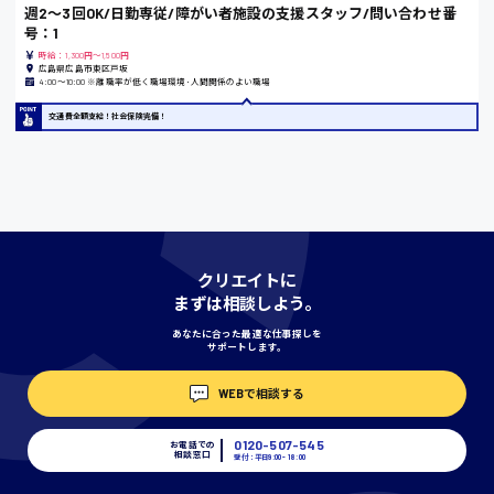
週2〜3回OK/日勤専従/障がい者施設の支援スタッフ/問い合わせ番
号：1
香川県
時給：1,300円～1,500円
広島県広島市東区戸坂
時給1100円〜
4:00〜10:00 ※離職率が低く職場環境･人間関係のよい職場
交通費全額支給！社会保険完備！
愛知県
宮城県
時給1000円〜
クリエイトに
まずは相談しよう。
あなたに合った最適な仕事探しを
神奈川県
サポートします。
WEBで相談する
埼玉県
時給1400円〜
0120-507-545
お電話での
相談窓口
受付：平日9:00 - 18:00