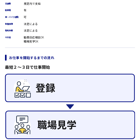
規定内で支給
交通費
翻訳、通訳
有
駐車場
IT・クリエイティブ系
時給1500円以上
可
車・バイク通勤
広島市安佐北区
DTPオペレーター
法定による
各種保険
CADオペレーター
法定による
有給休暇
WEBデザイナー
勤務日応相談OK
その他
校正・編集
職場見学OK
システムエンジニア
広島市安芸区
プログラマー
お仕事を開始するまでの流れ
カスタマーエンジニア
販売・サービス・フード系
最短２〜３日で仕事開始
時給制すべて
廿日市市
経営企画
販売
レジ
ホール
接客
呉市
調理
洗い場
営業
日給8000円～
ラウンダー営業
東広島市
ルート営業
その他の専門職