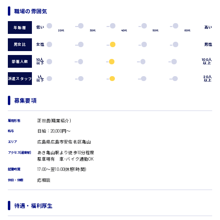
広島市中区
時給1200円～
製造・軽作業・物流系
職場の雰囲気
組立、加工
製造オペレーター
低い
高い
年齢層
20代
30代
40代
50代
60代
検品・包装・箱詰め
広島市東区
男女比
女性
男性
ピッキング・仕分け
軽作業
10人
100人
部署人数
以下
以上
フォークリフト
介護・医療系
1人
20人
派遣スタッフ
以下
以上
時給1300円～
広島市南区
医師
介護職
募集要項
看護助手
看護師
正社員(職業紹介)
雇用形態
広島市西区
オフィスワーク系
日給：20,000円～
給与
広島県広島市安佐北区亀山
エリア
貿易事務
データ入力
あき亀山駅より徒歩10分程度
アクセス(最寄駅)
駐車場有 車･バイク通勤OK
コールセンターオペレーター
時給1400円～
広島市佐伯区
17:00～翌10:00(休憩1時間)
就業時間
一般事務
応相談
総務事務
休日・休暇
経理事務
営業事務
待遇・福利厚生
広島市安佐南区
受付事務
医療事務