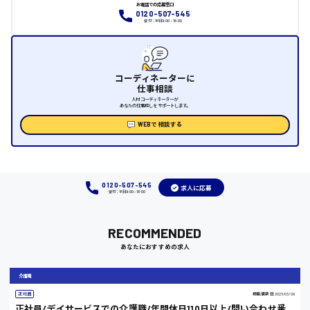
お電話での応募窓口
大竹市
0120-507-545
受付：平日9:00 - 18:00
三次市
コーディネーターに
仕事相談
月給制すべて
人材コーディネーターが
あなたの仕事探しをサポートします。
WEBで相談する
三原市
0120-507-545
福山市
求人に応募
受付：平日9:00 - 18:00
時給1000円～
RECOMMENDED
福岡県
あなたにおすすめの求人
介護職
正社員
掲載更新日
2023/03/09
岡山県
正社員/デイサービスでの介護職/年間休日110日以上/問い合わせ番