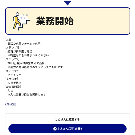
施設管理・整備
清掃
安芸高田市
施工管理
自動車整備士
配送・ドライバー
日給9000円～
山県郡
[応募]
電話か応募フォームで応募
[ステップ1]
担当が折り返し電話
※職歴などをお聞きかせください
[ステップ2]
安芸太田町
本社(己斐)か緑井営業所で面接
※遠方の方は最寄りのファミレスでもOKです
[ステップ3]
マッチング
日給10000円以上
[採用決定]
入社手続き
[お仕事開始]
安芸郡
入社
※入社当日は担当も同行します
KANGO02
山口県
この求人に応募する
日給制すべて
かんたん応募(WEB)