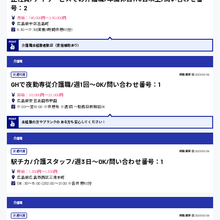
号：2
時給1100円～
月給：190,000円～230,000円
広島県中区吉島町
8:30〜17:30(実働8時間休憩60分)
大阪府
介護職未経験者歓迎（資格補助あり）
介護職
派遣社員
掲載更新日
2023/03/09
竹原市
GHで夜勤専従介護職/週1回〜OK/問い合わせ番号：1
時給1300円〜
日給：20,000円～22,000円
広島県安芸高田市甲田
17:00〜翌10:00 ※休憩有 ※週1回〜勤務日数相談OK
熊本県
未経験の方やブランクのある方も安心してください！
介護職
派遣社員
掲載更新日
2023/03/09
駅チカ/介護スタッフ/週3日〜OK/問い合わせ番号：1
東京都
時給：1,200円～1,300円
時給1200円〜
広島県広島市西区三滝本町
(1)6:30〜15:00 (2)12:00〜21:00 ※各休憩60分
島根県
介護職
派遣社員
掲載更新日
2023/03/09