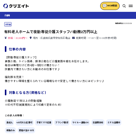
WEB相談
介護職
掲載更新日
2023/03/09
正社員
有料老人ホームで夜勤専従介護スタッフ/1勤務2万円以上
日給：20,000円～
場所：広島県広島市安佐北区亀山
就業時間：17:00～翌10:00(休憩1時間)
仕事の内容
【夜勤専従介護スタッフ】
食事介助、トイレ誘導、排泄介助など介護業務全般をお任せします。
毎日は無理だけど月4回〜6回だけ働きたい！
扶養内で働きたい方にお勧めのお仕事です♪
福利厚生充実！
働きやすい環境を整えられている職場なので安定して働きたい方にはピッタリ♪
対象となる方 (資格など)
介護施設で1年以上の夜勤経験
※60代不可(就業規則により60歳で定年のため)
この求人の特徴：
高収入
40代以上応募可
子育てママ応援
ブランク歓迎
マイカー通勤OK
交通費支給
ミドル活躍中
夜勤のみ
資格が活かせる