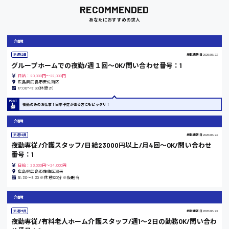
RECOMMENDED
あなたにおすすめの求人
岡山県
介護職
時給1100円～
派遣社員
掲載更新日
2026/06/23
グループホームでの夜勤/週１回〜OK/問い合わせ番号：1
大阪府
日給：20,000円～22,000円
広島県広島市安佐南区
17:00〜9:30(休憩2h)
夜勤のみのお仕事！日中予定がある方にもピッタリ！
竹原市
介護職
派遣社員
掲載更新日
2026/06/23
時給1300円〜
夜勤専従/介護スタッフ/日給23000円以上/月4回〜OK/問い合わせ
番号：1
熊本県
日給：23,000円～24,000円
広島県広島市佐伯区湯来
16:30〜9:30 ※休憩120分 ※仮眠有
介護職
東京都
派遣社員
掲載更新日
2026/06/23
夜勤専従/有料老人ホーム介護スタッフ/週1〜2日の勤務OK/問い合わ
時給1200円〜