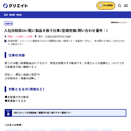
WEB相談
製造・軽作業・物流系
掲載更新日
2026/06/23
派遣社員
入社日相談OK/軽い製品を扱う仕事/空調完備/問い合わせ番号：1
時給：1,300円～1,500円
場所：広島県山県郡安芸太田町
就業時間：8:00〜17:00 離職率ゼロの人間関係の良い職場です！重量物一切なし、男女問わず明るく元気な方な
ら大歓迎です?
仕事の内容
扱うのは軽い医療製品ばかりなので、男性女性問わず大歓迎です。社員さんとの連携もしっかりでき
た雰囲気の良い職場です♪
日払い、週払い自由に設定OK
土日祝休み！残業ほぼ無し！
対象となる方 (資格など)
■未経験の方大歓迎
■車通勤できる方
当社スタッフが多数勤務！離職率が低く働きやすい職場です！
この求人の特徴：