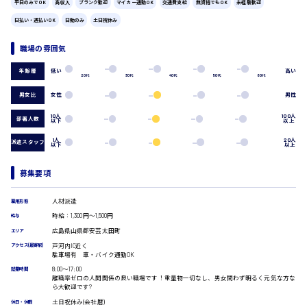
平日のみでOK
高収入
ブランク歓迎
マイカー通勤OK
交通費支給
無資格でもOK
未経験歓迎
広島市中区
時給1200円～
製造・軽作業・物流系
日払い・週払いOK
日勤のみ
土日祝休み
組立、加工
製造オペレーター
職場の雰囲気
検品・包装・箱詰め
広島市東区
ピッキング・仕分け
低い
高い
年齢層
20代
30代
40代
50代
60代
軽作業
フォークリフト
男女比
女性
男性
介護・医療系
10人
100人
部署人数
以下
以上
時給1300円～
広島市南区
医師
1人
20人
派遣スタッフ
介護職
以下
以上
看護助手
看護師
募集要項
広島市西区
オフィスワーク系
人材派遣
雇用形態
貿易事務
時給：1,300円～1,500円
給与
データ入力
広島県山県郡安芸太田町
コールセンターオペレーター
エリア
時給1400円～
一般事務
広島市佐伯区
戸河内IC近く
アクセス(最寄駅)
駐車場有 車・バイク通勤OK
総務事務
8:00〜17:00
就業時間
経理事務
離職率ゼロの人間関係の良い職場です！重量物一切なし、男女問わず明るく元気な方な
営業事務
ら大歓迎です?
受付事務
土日祝休み(会社暦)
休日・休暇
広島市安佐南区