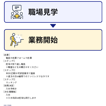
施設管理・整備
清掃
施工管理
安芸高田市
自動車整備士
配送・ドライバー
日給9000円～
山県郡
[応募]
安芸太田町
電話か応募フォームで応募
[ステップ1]
担当が折り返し電話
※職歴などをお聞きかせください
日給10000円以上
[ステップ2]
本社(己斐)か可部営業所で面接
※遠方の方は最寄りのファミレスでもOKです
安芸郡
[ステップ3]
マッチング
[採用決定]
入社手続き
[お仕事開始]
入社
山口県
※入社当日は担当も同行します
SEIZO01