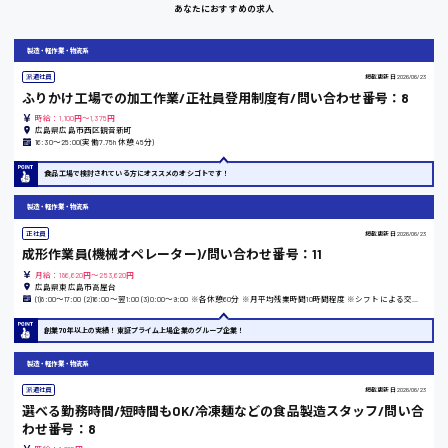
あなたにおすすめの求人
岡山県
製造・軽作業・物流系
時給1100円～
派遣社員
掲載更新日
2026/06/23
ふりかけ工場での加工作業/正社員登用制度有/問い合わせ番号：8
時給：1,100円～1,375円
大阪府
広島県広島市西区観音新町
16:30〜25:00(実働7.75h 休憩45分)
食品工場で検討されている方にオススメのオシゴトです！
竹原市
製造・軽作業・物流系
正社員
掲載更新日
2026/06/23
時給1300円〜
成形作業員(機械オペレーター)/問い合わせ番号：11
月給：186,620円～253,620円
広島県東広島市高屋台
熊本県
(1)8:00〜17:00 (2)16:00〜翌1:00 (3)0:00〜9:00 ※各休憩60分 ※月平均残業時間10時間程度 ※シフトによる交替勤務(1週間単位)
創業70年以上の実績！東証プライム上場企業のグループ企業！
製造・軽作業・物流系
東京都
派遣社員
掲載更新日
2026/06/23
時給1200円〜
選べる勤務時間/短時間もOK/冷凍麺などの食品製造スタッフ/問い合
わせ番号：8