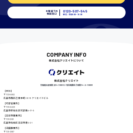
埼玉県
時給1400円〜
0120-507-545
お電話での
相談窓口
受付：平日9:00 - 18:00
千葉県
尾道市
COMPANY INFO
日給9000円〜
株式会社クリエイトについて
徳島県
株式会社クリエイト
労働者派遣事業 派34-300062 / 有料職業紹介事業 34-ユ-300091
【本社】
〒733-0812
広島市西区己斐本町2-6-18 クリエイトビル
高知県
【可部営業所】
日給8000円〜
〒731-0223
広島市安佐北区可部南4-17-5
【五日市事業所】
〒731-5161
広島市佐伯区五日市港2-2-1
【沼田事業所】
鳥取県
〒731-3167