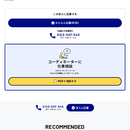
日給制すべて
この求人に応募する
大竹市
かんたん応募(WEB)
お電話での応募窓口
0120-507-545
受付：平日9:00 - 18:00
三次市
月給制すべて
コーディネーターに
三原市
仕事相談
人材コーディネーターが
あなたの仕事探しをサポートします。
WEBで相談する
福山市
時給1000円～
0120-507-545
求人に応募
受付：平日9:00 - 18:00
福岡県
RECOMMENDED