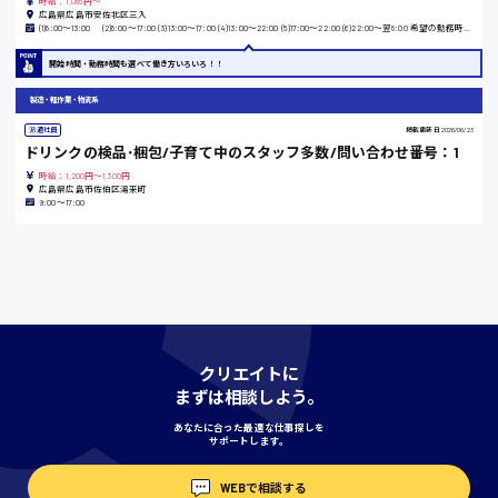
時給：1,085円～
広島県広島市安佐北区三入
島根県
(1)8:00〜13:00 (2)8:00〜17:00 (3)13:00〜17:00 (4)13:00〜22:00 (5)17:00〜22:00 (6)22:00〜翌8:00 希望の勤務時間帯をお選び下さい！
開始時間・勤務時間も選べて働き方いろいろ！！
製造・軽作業・物流系
香川県
派遣社員
掲載更新日
2026/06/23
時給1100円〜
ドリンクの検品･梱包/子育て中のスタッフ多数/問い合わせ番号：1
時給：1,200円～1,300円
広島県広島市佐伯区湯来町
9:00〜17:00
愛知県
宮城県
時給1000円〜
クリエイトに
まずは相談しよう。
神奈川県
あなたに合った最適な仕事探しを
サポートします。
WEBで相談する