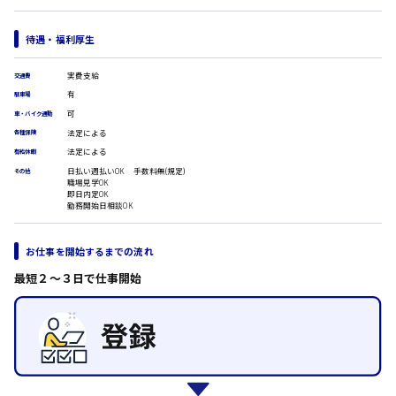
医療事務
翻訳、通訳
待遇・福利厚生
IT・クリエイティブ系
時給1500円以上
DTPオペレーター
広島市安佐北区
実費支給
交通費
CADオペレーター
有
駐車場
WEBデザイナー
可
車・バイク通勤
校正・編集
法定による
各種保険
システムエンジニア
広島市安芸区
法定による
有給休暇
プログラマー
日払い週払いOK 手数料無(規定)
カスタマーエンジニア
その他
職場見学OK
即日内定OK
販売・サービス・フード系
勤務開始日相談OK
時給制すべて
経営企画
廿日市市
販売
お仕事を開始するまでの流れ
レジ
ホール
最短２〜３日で仕事開始
接客
呉市
調理
洗い場
営業
ラウンダー営業
日給8000円～
ルート営業
東広島市
その他の専門職