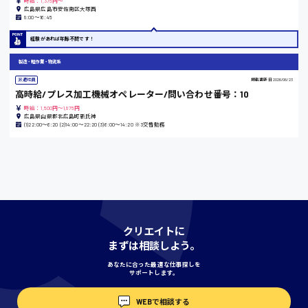
時給：1,375円～
広島県広島市安佐南区大塚西
島根県
8:00〜16:45
経験があれば年齢不問です！
製造・軽作業・物流系
香川県
派遣社員
掲載更新日
2026/06/23
時給1100円〜
高時給/プレス加工機械オペレーター/問い合わせ番号：10
時給：1,500円～1,875円
広島県山県郡北広島町新氏神
(1)22:00〜6:20 (2)14:00〜22:20 (3)6:00〜14:20 ※3交替勤務
愛知県
宮城県
時給1000円〜
クリエイトに
まずは相談しよう。
神奈川県
あなたに合った最適な仕事探しを
サポートします。
WEBで相談する