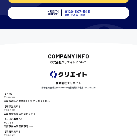
埼玉県
時給1400円〜
0120-507-545
お電話での
相談窓口
受付：平日9:00 - 18:00
千葉県
尾道市
COMPANY INFO
日給9000円〜
株式会社クリエイトについて
徳島県
株式会社クリエイト
労働者派遣事業 派34-300062 / 有料職業紹介事業 34-ユ-300091
【本社】
〒733-0812
広島市西区己斐本町2-6-18 クリエイトビル
高知県
【可部営業所】
日給8000円〜
〒731-0223
広島市安佐北区可部南4-17-5
【五日市事業所】
〒731-5161
広島市佐伯区五日市港2-2-1
【沼田事業所】
鳥取県
〒731-3167