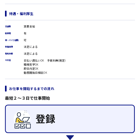
医療事務
翻訳、通訳
待遇・福利厚生
IT・クリエイティブ系
時給1500円以上
DTPオペレーター
広島市安佐北区
実費支給
交通費
CADオペレーター
有
駐車場
WEBデザイナー
可
車・バイク通勤
校正・編集
法定による
各種保険
システムエンジニア
広島市安芸区
法定による
有給休暇
プログラマー
日払い週払いOK 手数料無(規定)
カスタマーエンジニア
その他
職場見学OK
即日内定OK
販売・サービス・フード系
勤務開始日相談OK
時給制すべて
経営企画
廿日市市
販売
お仕事を開始するまでの流れ
レジ
ホール
最短２〜３日で仕事開始
接客
呉市
調理
洗い場
営業
ラウンダー営業
日給8000円～
ルート営業
東広島市
その他の専門職