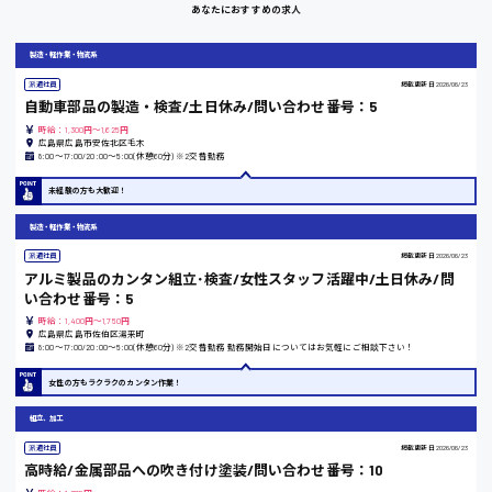
あなたにおすすめの求人
岡山県
製造・軽作業・物流系
時給1100円～
派遣社員
掲載更新日
2026/06/23
自動車部品の製造・検査/土日休み/問い合わせ番号：5
時給：1,300円～1,625円
大阪府
広島県広島市安佐北区毛木
8:00〜17:00/20:00〜5:00(休憩60分) ※2交替勤務
未経験の方も大歓迎！
竹原市
製造・軽作業・物流系
派遣社員
掲載更新日
2026/06/23
時給1300円〜
アルミ製品のカンタン組立･検査/女性スタッフ活躍中/土日休み/問
い合わせ番号：5
時給：1,400円～1,750円
熊本県
広島県広島市佐伯区湯来町
8:00〜17:00/20:00〜5:00(休憩60分) ※2交替勤務 勤務開始日についてはお気軽にご相談下さい！
女性の方もラクラクのカンタン作業！
東京都
組立、加工
時給1200円〜
派遣社員
掲載更新日
2026/06/23
高時給/金属部品への吹き付け塗装/問い合わせ番号：10