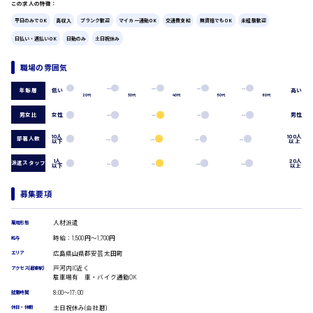
この求人の特徴：
広島市中区
時給1200円～
製造・軽作業・物流系
平日のみでOK
高収入
ブランク歓迎
マイカー通勤OK
交通費支給
無資格でもOK
未経験歓迎
組立、加工
日払い・週払いOK
日勤のみ
土日祝休み
製造オペレーター
検品・包装・箱詰め
職場の雰囲気
広島市東区
ピッキング・仕分け
軽作業
低い
高い
年齢層
20代
30代
40代
50代
60代
フォークリフト
男女比
女性
男性
介護・医療系
時給1300円～
広島市南区
医師
10人
100人
部署人数
以下
以上
介護職
看護助手
1人
20人
派遣スタッフ
以下
以上
看護師
広島市西区
オフィスワーク系
募集要項
貿易事務
データ入力
人材派遣
雇用形態
コールセンターオペレーター
時給：1,500円～1,700円
給与
時給1400円～
一般事務
広島市佐伯区
広島県山県郡安芸太田町
エリア
総務事務
戸河内IC近く
アクセス(最寄駅)
経理事務
駐車場有 車・バイク通勤OK
営業事務
8:00〜17:00
就業時間
受付事務
土日祝休み(会社暦)
休日・休暇
広島市安佐南区