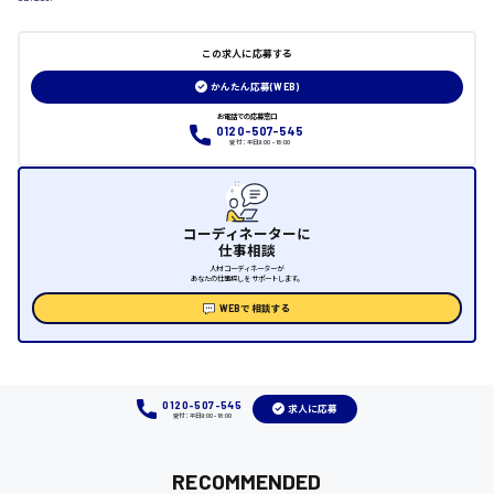
日給制すべて
この求人に応募する
大竹市
かんたん応募(WEB)
お電話での応募窓口
0120-507-545
受付：平日9:00 - 18:00
三次市
月給制すべて
コーディネーターに
三原市
仕事相談
人材コーディネーターが
あなたの仕事探しをサポートします。
WEBで相談する
福山市
時給1000円～
0120-507-545
求人に応募
受付：平日9:00 - 18:00
福岡県
RECOMMENDED