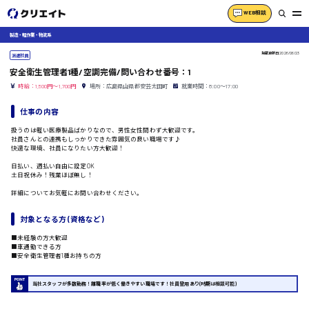
WEB相談
製造・軽作業・物流系
掲載更新日
2026/06/23
派遣社員
安全衛生管理者1種/空調完備/問い合わせ番号：1
時給：1,500円～1,700円
場所：広島県山県郡安芸太田町
就業時間：8:00〜17:00
仕事の内容
扱うのは軽い医療製品ばかりなので、男性女性問わず大歓迎です。
社員さんとの連携もしっかりできた雰囲気の良い職場です♪
快適な環境、社員になりたい方大歓迎！
日払い、週払い自由に設定OK
土日祝休み！残業ほぼ無し！
詳細についてお気軽にお問い合わせください。
対象となる方 (資格など)
■未経験の方大歓迎
■車通勤できる方
■安全衛生管理者1種お持ちの方
当社スタッフが多数勤務！離職率が低く働きやすい職場です！社員登用あり(時期は相談可能)