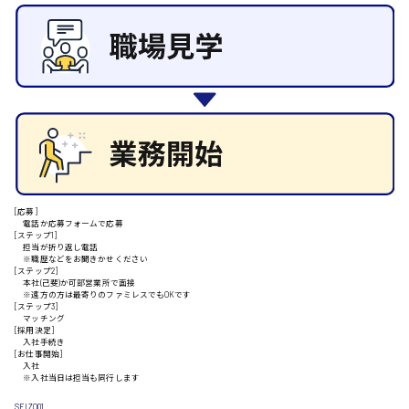
施設管理・整備
清掃
施工管理
安芸高田市
自動車整備士
配送・ドライバー
日給9000円～
山県郡
[応募]
安芸太田町
電話か応募フォームで応募
[ステップ1]
担当が折り返し電話
※職歴などをお聞きかせください
日給10000円以上
[ステップ2]
本社(己斐)か可部営業所で面接
※遠方の方は最寄りのファミレスでもOKです
安芸郡
[ステップ3]
マッチング
[採用決定]
入社手続き
[お仕事開始]
入社
山口県
※入社当日は担当も同行します
SEIZO01