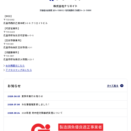
株式会社クリエイト
労働者派遣事業 派34-300062 / 有料職業紹介事業 34-ユ-300091
【本社】
〒733-0812
高知県
日給8000円〜
広島市西区己斐本町2-6-18 クリエイトビル
【可部営業所】
〒731-0223
広島市安佐北区可部南4-17-5
【五日市事業所】
〒731-5161
鳥取県
広島市佐伯区五日市港2-2-1
【沼田事業所】
〒731-3167
広島市安佐南区大塚西2-22-7
会社概要はこちら
アクセスマップはこちら
お知らせ
すべて見る
2026.08.03
夏季休業のお知らせ
2026.07.06
お仕事情報更新しました！
2026.06.24
2026年度 熱中症対策継続実施について