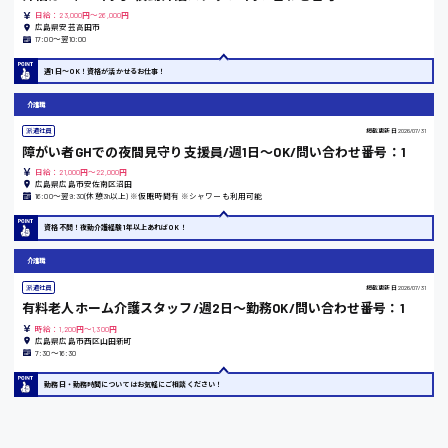
日給：23,000円～26,000円
広島県安芸高田市
17:00〜翌10:00
東京都
週1日〜OK！資格が活かせるお仕事！
時給1200円〜
介護職
派遣社員
掲載更新日
2026/07/31
島根県
障がい者GHでの夜間見守り支援員/週1日～OK/問い合わせ番号：1
日給：21,000円～22,000円
広島県広島市安佐南区沼田
16:00〜翌9:30(休憩3h以上) ※仮眠時間有 ※シャワーも利用可能
資格不問！夜勤介護経験1年以上あればOK！
香川県
介護職
時給1100円〜
派遣社員
掲載更新日
2026/07/31
有料老人ホーム介護スタッフ/週2日〜勤務OK/問い合わせ番号：1
時給：1,200円～1,300円
愛知県
広島県広島市西区山田新町
7:30〜16:30
勤務日・勤務時間についてはお気軽にご相談ください！
宮城県
時給1000円〜