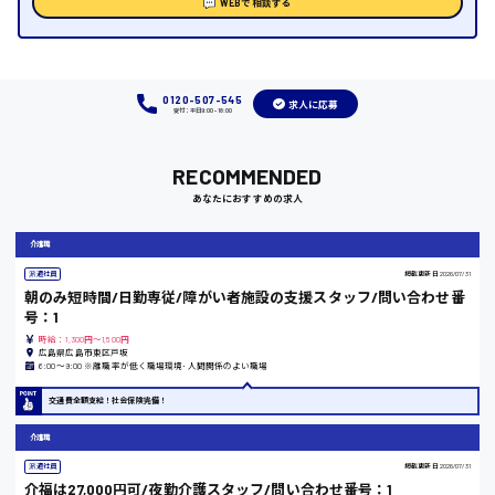
WEBで相談する
時給1000円～
福岡県
0120-507-545
求人に応募
受付：平日9:00 - 18:00
岡山県
RECOMMENDED
あなたにおすすめの求人
時給1100円～
介護職
大阪府
派遣社員
掲載更新日
2026/07/31
朝のみ短時間/日勤専従/障がい者施設の支援スタッフ/問い合わせ番
号：1
時給：1,300円～1,500円
広島県広島市東区戸坂
竹原市
6:00〜9:00 ※離職率が低く職場環境･人間関係のよい職場
時給1300円〜
交通費全額支給！社会保険完備！
介護職
熊本県
派遣社員
掲載更新日
2026/07/31
介福は27,000円可/夜勤介護スタッフ/問い合わせ番号：1