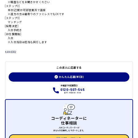
※職歴などをお聞きかせください
[ステップ2]
本社(己斐)か可部営業所で面接
※遠方の方は最寄りのファミレスでもOKです
山口県
[ステップ3]
マッチング
[採用決定]
入社手続き
日給制すべて
[お仕事開始]
入社
※入社当日は担当も同行します
大竹市
KANGO02
この求人に応募する
三次市
かんたん応募(WEB)
月給制すべて
お電話での応募窓口
0120-507-545
受付：平日9:00 - 18:00
三原市
コーディネーターに
仕事相談
福山市
人材コーディネーターが
あなたの仕事探しをサポートします。