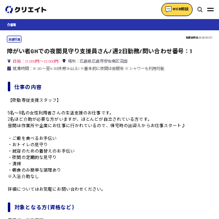
WEB相談
介護職
掲載更新日
2026/07/31
派遣社員
障がい者GHでの夜間見守り支援員さん/週2日勤務/問い合わせ番号：1
日給：21,000円～22,000円
場所：広島県広島市安佐南区沼田
就業時間：16:00〜翌9:30(休憩3h以上) ※基本的に夜間は仮眠有 ※シャワーも利用可能
仕事の内容
【夜勤専従支援スタッフ】
5名〜8名の女性利用者さんの生活支援のお仕事です。
2名ほど介助が必要な方がいますが、ほとんどが自立されている方です。
昼間は作業所や企業にお仕事に行かれているので、帰宅時の出迎えからお仕事スタート♪
・ご飯を食べるお手伝い
・おトイレの見守り
・就寝のための着替えのお手伝い
・夜間の定期的な見守り
・清掃
・朝食のみ簡単な調理あり
※入浴介助なし
詳細についてはお気軽にお問い合わせください。
対象となる方 (資格など)