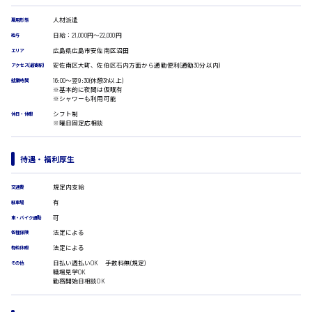
受付事務
医療事務
人材派遣
雇用形態
広島市安佐南区
翻訳、通訳
日給：21,000円～22,000円
給与
IT・クリエイティブ系
広島県広島市安佐南区沼田
エリア
安佐南区大町、佐伯区石内方面から通勤便利(通勤30分以内)
アクセス(最寄駅)
DTPオペレーター
時給1500円以上
16:00〜翌9:30(休憩3h以上)
CADオペレーター
就業時間
広島市安佐北区
※基本的に夜間は仮眠有
WEBデザイナー
※シャワーも利用可能
校正・編集
シフト制
休日・休暇
システムエンジニア
※曜日固定応相談
プログラマー
カスタマーエンジニア
広島市安芸区
待遇・福利厚生
販売・サービス・フード系
経営企画
規定内支給
交通費
販売
時給制すべて
有
駐車場
レジ
廿日市市
可
車・バイク通勤
ホール
法定による
各種保険
接客
法定による
有給休暇
調理
日払い週払いOK 手数料無(規定)
その他
洗い場
職場見学OK
呉市
営業
勤務開始日相談OK
ラウンダー営業
ルート営業