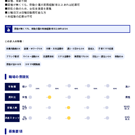
■資格、年齢不問
■資格が無くても、夜勤介護の実務経験1年以上あれば応募可
■同性介助のため、女性支援員を募集
広島市中区
時給1200円～
製造・軽作業・物流系
■土曜日又は日曜日勤務可能な方
※未経験の応募は不可
組立、加工
製造オペレーター
資格が無くても、夜勤介護の実務経験1年以上あればOK
検品・包装・箱詰め
ピッキング・仕分け
広島市東区
この求人の特徴：
軽作業
フォークリフト
扶養内勤務OK
副業・WワークOK
主婦・主夫活躍中
週2・3日からOK
高収入
子育てママ応援
介護・医療系
ブランク歓迎
マイカー通勤OK
交通費支給
ミドル活躍中
無資格でもOK
日払い・週払いOK
夜勤のみ
時給1300円～
医師
広島市南区
資格が活かせる
スキマ時間勤務
介護職
看護助手
職場の雰囲気
看護師
低い
高い
年齢層
オフィスワーク系
20代
30代
40代
50代
60代
広島市西区
貿易事務
男女比
女性
男性
データ入力
10人
100人
部署人数
コールセンターオペレーター
以下
以上
一般事務
時給1400円～
1人
20人
派遣スタッフ
広島市佐伯区
以下
以上
総務事務
経理事務
募集要項
営業事務