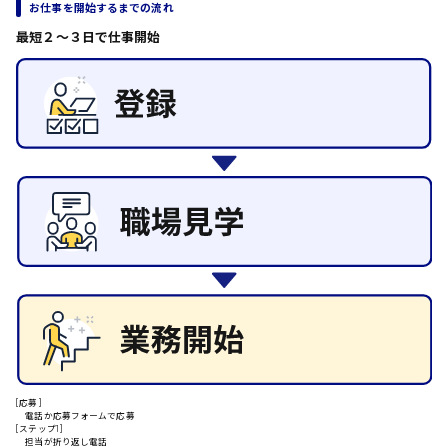
お仕事を開始するまでの流れ
その他の専門職
日給8000円～
最短２〜３日で仕事開始
東広島市
施設管理・整備
清掃
施工管理
自動車整備士
配送・ドライバー
安芸高田市
日給9000円～
山県郡
安芸太田町
日給10000円以上
[応募]
安芸郡
電話か応募フォームで応募
[ステップ1]
担当が折り返し電話