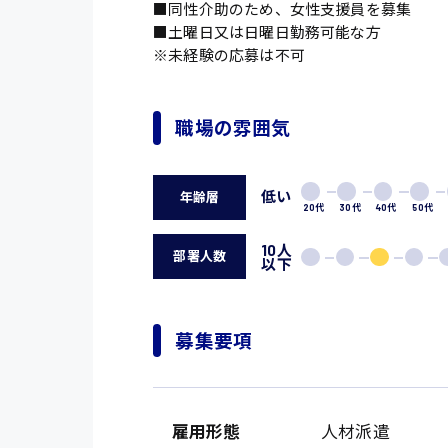
■同性介助のため、女性支援員を募集
■土曜日又は日曜日勤務可能な方
※未経験の応募は不可
職場の雰囲気
低い
年齢層
20代
30代
40代
50代
10人
部署人数
以下
募集要項
雇用形態
人材派遣