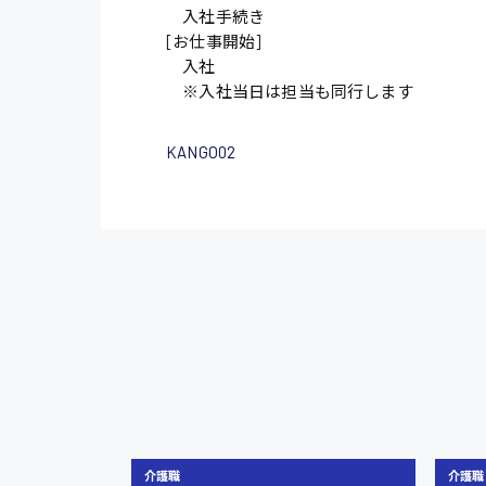
入社手続き
[お仕事開始]
入社
※入社当日は担当も同行します
KANGO02
介護職
介護職