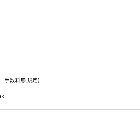
岡山県
大阪府
時給1200円〜
時給1100円〜
データ入力
コールセンターオペレータ
東京都
島根県
ー
日給9000円〜
日給8000円〜
宮城県
神奈川県
経理事務
営業事務
尾道市
徳島県
翻訳、通訳
系
CADオペレーター
WEBデザイナー
プログラマー
カスタマーエンジニア
 手数料無(規定)
ード系
K
販売
レジ
調理
洗い場
ルート営業