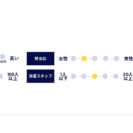
高い
女性
男
男女比
60代
100人
1人
20
派遣スタッフ
以上
以下
以上