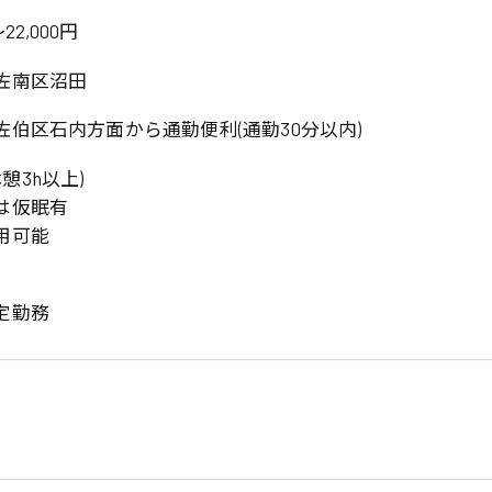
22,000円
佐南区沼田
伯区石内方面から通勤便利(通勤30分以内)
(休憩3h以上)
は仮眠有
用可能
系
広島市東区
広島市南区
製造オペレーター
検品・包装・箱詰め
定勤務
広島市安佐南区
広島市安佐北区
フォークリフト
呉市
東広島市
時給1300円～
時給1400円～
安芸太田町
安芸郡
日給8000円～
日給9000円～
介護職
看護助手
三次市
三原市
月給制すべて
時給1000円～