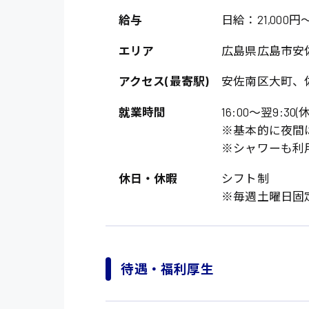
給与
日給：21,000円～
エリア
広島県広島市安
アクセス(最寄駅)
安佐南区大町、佐
就業時間
16:00〜翌9:30
※基本的に夜間
※シャワーも利
製造・軽作業・物流
休日・休暇
シフト制
広島市中区
組立、加工
※毎週土曜日固
広島市佐伯区
軽作業
廿日市市
介護・医療系
時給1200円～
山県郡
待遇・福利厚生
時給制すべて
医師
大竹市
日給制すべて