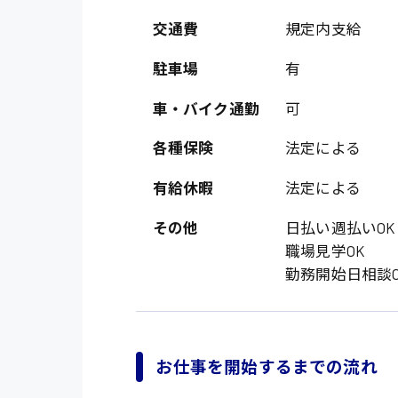
オフィスワーク系
福岡県
時給1300円〜
交通費
規定内支給
貿易事務
熊本県
時給1400円〜
駐車場
有
愛知県
総務事務
千葉県
車・バイク通勤
可
医療事務
鳥取県
各種保険
法定による
IT・クリエイティブ
有給休暇
法定による
DTPオペレーター
システムエンジニア
その他
日払い週払いOK
職場見学OK
販売・サービス・フ
勤務開始日相談O
経営企画
接客
ラウンダー営業
お仕事を開始するまでの流れ
その他の専門職