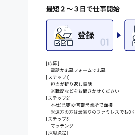
最短２〜３日で仕事開始
施設管理・整備
配送・ドライバー
[応募]
電話か応募フォームで応募
[ステップ1]
担当が折り返し電話
※職歴などをお聞きかせください
[ステップ2]
本社(己斐)か可部営業所で面接
※遠方の方は最寄りのファミレスでもOK
[ステップ3]
マッチング
[採用決定]