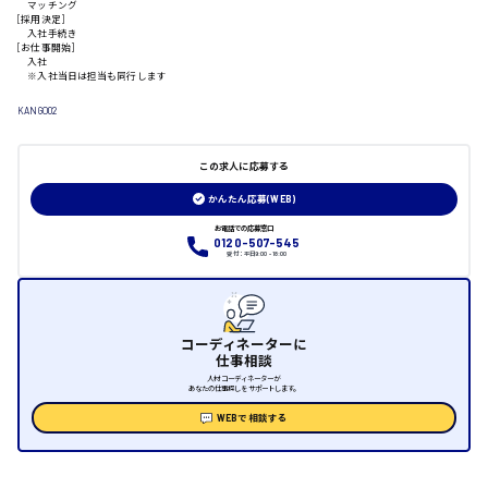
マッチング
[採用決定]
入社手続き
[お仕事開始]
日給制すべて
入社
※入社当日は担当も同行します
大竹市
KANGO02
この求人に応募する
三次市
かんたん応募(WEB)
お電話での応募窓口
月給制すべて
0120-507-545
受付：平日9:00 - 18:00
三原市
コーディネーターに
仕事相談
福山市
人材コーディネーターが
あなたの仕事探しをサポートします。
WEBで相談する
時給1000円～
福岡県