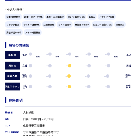
広島市中区
時給1200円～
製造・軽作業・物流系
この求人の特徴：
組立、加工
扶養内勤務OK
副業・WワークOK
主婦・主夫活躍中
週2・3日からOK
高収入
子育てママ応援
製造オペレーター
ブランク歓迎
マイカー通勤OK
交通費支給
ミドル活躍中
無資格でもOK
日払い・週払いOK
夜勤のみ
検品・包装・箱詰め
資格が活かせる
スキマ時間勤務
ピッキング・仕分け
広島市東区
軽作業
職場の雰囲気
フォークリフト
介護・医療系
低い
高い
年齢層
20代
30代
40代
50代
60代
時給1300円～
医師
広島市南区
男女比
女性
男性
介護職
看護助手
10人
100人
部署人数
以下
以上
看護師
1人
20人
派遣スタッフ
オフィスワーク系
以下
以上
広島市西区
貿易事務
募集要項
データ入力
コールセンターオペレーター
一般事務
人材派遣
時給1400円～
雇用形態
広島市佐伯区
総務事務
日給：23,000円～28,500円
給与
経理事務
広島県安芸高田市
エリア
営業事務
▽▽車通勤での通勤時間▽▽
アクセス(最寄駅)
受付事務