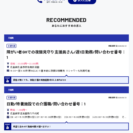
求人に応募
受付：平日9:00 - 18:00
福岡県
RECOMMENDED
あなたにおすすめの求人
岡山県
介護職
時給1100円～
派遣社員
掲載更新日
2026/06/23
障がい者GHでの夜間見守り支援員さん/週1日勤務/問い合わせ番号：
大阪府
1
日給：20,000円～22,000円
広島県広島市安佐南区沼田
16:00〜翌9:30(休憩3h以上) ※基本的に夜間は仮眠有 ※シャワーも利用可能
資格が無くても、夜勤介護の実務経験1年以上あればOK
竹原市
介護職
時給1300円〜
派遣社員
掲載更新日
2026/06/23
日勤/特養施設での介護職/問い合わせ番号：1
熊本県
時給：1,300円～
広島県安芸高田市八千代町
(1)6:45〜15:15(休憩60分) (2)7:30〜16:00(休憩60分) (3)9:30〜18:00(休憩60分) (4)10:00〜18:30(休憩60分) その他の時間も相談可能ですのでお問合せください。
希望に合わせて勤務時間が選べますよ！