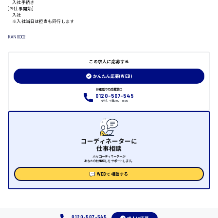
入社手続き
山口県
[お仕事開始]
入社
※入社当日は担当も同行します
日給制すべて
KANGO02
大竹市
この求人に応募する
かんたん応募(WEB)
お電話での応募窓口
三次市
0120-507-545
受付：平日9:00 - 18:00
月給制すべて
三原市
コーディネーターに
仕事相談
人材コーディネーターが
あなたの仕事探しをサポートします。
WEBで相談する
福山市
時給1000円～
0120-507-545