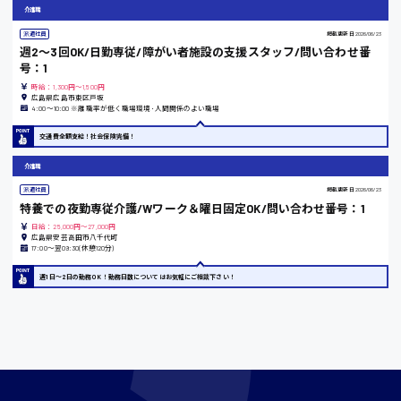
東京都
介護職
時給1200円〜
派遣社員
掲載更新日
2026/06/23
週2〜3回OK/日勤専従/障がい者施設の支援スタッフ/問い合わせ番
号：1
時給：1,300円～1,500円
島根県
広島県広島市東区戸坂
4:00〜10:00 ※離職率が低く職場環境･人間関係のよい職場
交通費全額支給！社会保険完備！
介護職
香川県
時給1100円〜
派遣社員
掲載更新日
2026/06/23
特養での夜勤専従介護/Wワーク＆曜日固定OK/問い合わせ番号：1
日給：25,000円～27,000円
広島県安芸高田市八千代町
愛知県
17:00〜翌09:30(休憩120分)
週1日〜2日の勤務OK！勤務日数についてはお気軽にご相談下さい！
宮城県
時給1000円〜