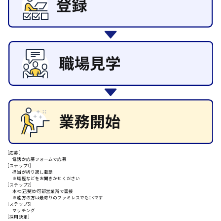
その他の専門職
東広島市
施設管理・整備
清掃
施工管理
自動車整備士
安芸高田市
配送・ドライバー
日給9000円～
山県郡
安芸太田町
[応募]
電話か応募フォームで応募
[ステップ1]
日給10000円以上
担当が折り返し電話
※職歴などをお聞きかせください
安芸郡
[ステップ2]
本社(己斐)か可部営業所で面接
※遠方の方は最寄りのファミレスでもOKです
[ステップ3]
マッチング
[採用決定]