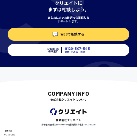
クリエイトに
神奈川県
まずは相談しよう。
あなたに合った最適な仕事探しを
サポートします。
埼玉県
時給1400円〜
WEBで相談する
0120-507-545
お電話での
相談窓口
受付：平日9:00 - 18:00
千葉県
尾道市
日給9000円〜
COMPANY INFO
株式会社クリエイトについて
徳島県
株式会社クリエイト
労働者派遣事業 派34-300062 / 有料職業紹介事業 34-ユ-300091
【本社】
〒733-0812