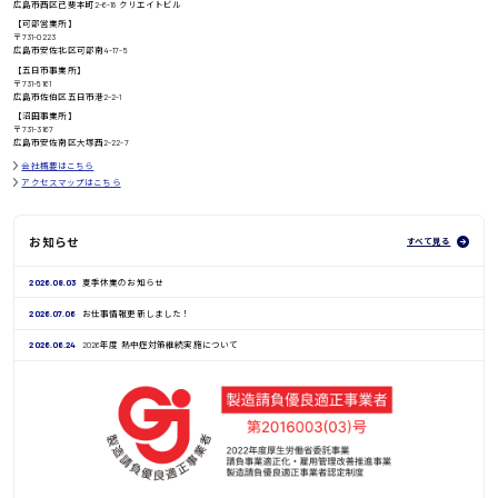
高知県
広島市西区己斐本町2-6-18 クリエイトビル
日給8000円〜
【可部営業所】
〒731-0223
広島市安佐北区可部南4-17-5
【五日市事業所】
〒731-5161
広島市佐伯区五日市港2-2-1
鳥取県
【沼田事業所】
〒731-3167
広島市安佐南区大塚西2-22-7
会社概要はこちら
アクセスマップはこちら
お知らせ
すべて見る
2026.08.03
夏季休業のお知らせ
2026.07.06
お仕事情報更新しました！
2026.06.24
2026年度 熱中症対策継続実施について