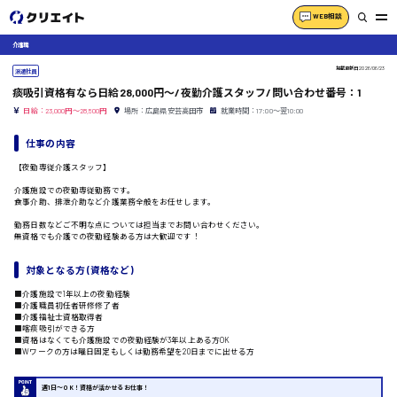
WEB相談
介護職
掲載更新日
2026/06/23
派遣社員
痰吸引資格有なら日給28,000円〜/夜勤介護スタッフ/問い合わせ番号：1
日給：23,000円～28,500円
場所：広島県安芸高田市
就業時間：17:00〜翌10:00
仕事の内容
【夜勤専従介護スタッフ】
介護施設での夜勤専従勤務です。
食事介助、排泄介助など介護業務全般をお任せします。
勤務日数などご不明な点については担当までお問い合わせください。
無資格でも介護での夜勤経験ある方は大歓迎です！
対象となる方 (資格など)
■介護施設で1年以上の夜勤経験
■介護職員初任者研修修了者
■介護福祉士資格取得者
■喀痰吸引ができる方
■資格はなくても介護施設での夜勤経験が3年以上ある方OK
■Wワークの方は曜日固定もしくは勤務希望を20日までに出せる方
週1日〜OK！資格が活かせるお仕事！