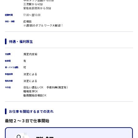
ゆめタウン吉田から25分
三次駅から40分
医療事務
広島市安佐南区
安佐北区役所から30分
翻訳、通訳
17:00〜翌10:00
就業時間
IT・クリエイティブ系
応相談
休日・休暇
※週1回のダブルワーク大歓迎！
DTPオペレーター
時給1500円以上
CADオペレーター
広島市安佐北区
WEBデザイナー
待遇・福利厚生
校正・編集
システムエンジニア
規定内支給
交通費
プログラマー
有
広島市安芸区
駐車場
カスタマーエンジニア
可
車・バイク通勤
販売・サービス・フード系
法定による
各種保険
経営企画
法定による
有給休暇
時給制すべて
販売
日払い週払いOK 手数料無(規定有)
その他
廿日市市
レジ
職場見学OK
勤務開始日相談OK
ホール
接客
調理
お仕事を開始するまでの流れ
洗い場
呉市
最短２〜３日で仕事開始
営業
ラウンダー営業
ルート営業
日給8000円～