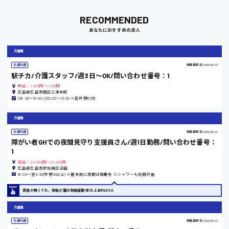
RECOMMENDED
岡山県
あなたにおすすめの求人
時給1100円～
介護職
派遣社員
掲載更新日
2026/06/23
大阪府
駅チカ/介護スタッフ/週3日〜OK/問い合わせ番号：1
時給：1,200円～1,300円
広島県広島市西区三滝本町
(1)6:30〜15:00 (2)12:00〜21:00 ※各休憩60分
竹原市
介護職
時給1300円〜
派遣社員
掲載更新日
2026/06/23
障がい者GHでの夜間見守り支援員さん/週1日勤務/問い合わせ番号：
1
熊本県
日給：20,000円～22,000円
広島県広島市安佐南区沼田
16:00〜翌9:30(休憩3h以上) ※基本的に夜間は仮眠有 ※シャワーも利用可能
資格が無くても、夜勤介護の実務経験1年以上あればOK
東京都
介護職
時給1200円〜
派遣社員
掲載更新日
2026/06/23