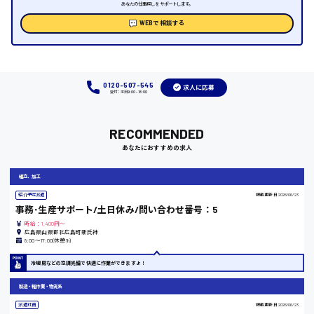
あなたの仕事探しをサポートします。
三次市
WEBで相談する
月給制すべて
三原市
0120-507-545
求人に応募
受付：平日9:00 - 18:00
RECOMMENDED
福山市
あなたにおすすめの求人
時給1000円～
組立、加工
福岡県
紹介予定派遣
掲載更新日
2026/06/23
事務･生産サポート/土日休み/問い合わせ番号：5
時給：1,400円～
広島県山県郡北広島町新氏神
8:00〜17:00(休憩1h)
岡山県
冷暖房などの空調完備で快適に作業ができますよ！
時給1100円～
製造・軽作業・物流系
派遣社員
掲載更新日
2026/06/23
大阪府