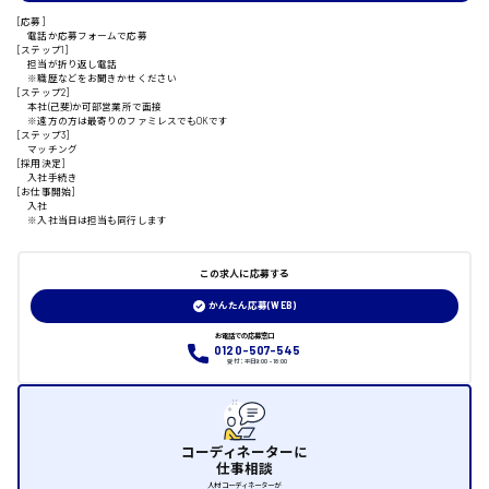
[応募]
清掃
電話か応募フォームで応募
施工管理
日給9000円～
[ステップ1]
担当が折り返し電話
自動車整備士
山県郡
※職歴などをお聞きかせください
配送・ドライバー
[ステップ2]
本社(己斐)か可部営業所で面接
※遠方の方は最寄りのファミレスでもOKです
[ステップ3]
マッチング
[採用決定]
安芸太田町
入社手続き
[お仕事開始]
入社
※入社当日は担当も同行します
日給10000円以上
安芸郡
この求人に応募する
かんたん応募(WEB)
お電話での応募窓口
山口県
0120-507-545
受付：平日9:00 - 18:00
日給制すべて
大竹市
コーディネーターに
仕事相談
人材コーディネーターが