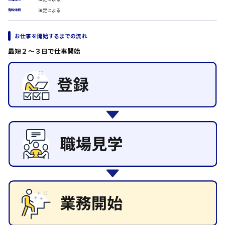
翻訳、通訳
時給1500円以上
法定による
有給休暇
IT・クリエイティブ系
広島市安佐北区
DTPオペレーター
お仕事を開始するまでの流れ
CADオペレーター
WEBデザイナー
最短２〜３日で仕事開始
広島市安芸区
校正・編集
システムエンジニア
プログラマー
カスタマーエンジニア
時給制すべて
廿日市市
販売・サービス・フード系
経営企画
販売
レジ
呉市
ホール
接客
調理
日給8000円～
洗い場
東広島市
営業
ラウンダー営業
ルート営業
その他の専門職
安芸高田市
施設管理・整備