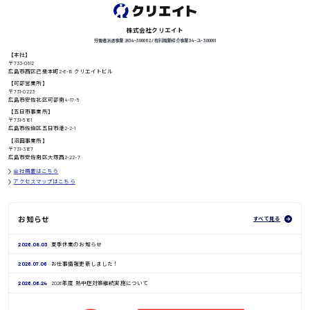
株式会社クリエイト
労働者派遣事業 派34-300062 / 有料職業紹介事業 34-ユ-300091
徳島県
【本社】
〒733-0812
広島市西区己斐本町2-6-18 クリエイトビル
【可部営業所】
〒731-0223
広島市安佐北区可部南4-17-5
高知県
日給8000円〜
【五日市事業所】
〒731-5161
広島市佐伯区五日市港2-2-1
【沼田事業所】
〒731-3167
広島市安佐南区大塚西2-22-7
鳥取県
会社概要はこちら
アクセスマップはこちら
お知らせ
すべて見る
2026.08.03
夏季休業のお知らせ
2026.07.06
お仕事情報更新しました！
2026.06.24
2026年度 熱中症対策継続実施について