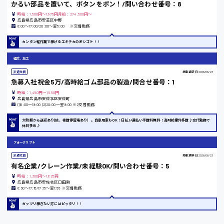
かるい部品を置いて、ボタンをポン！/問い合わせ番号：8
時給：1,500円～1,875円月給：274,500円～
広島県広島市安芸区中野
8:00〜17:00/20:00〜翌5:00 ※交替勤務
竹原市
カンタン軽作業で稼げるエキチカのオシゴト！！
時給1300円〜
組立、加工
派遣社員
掲載更新日
2026/06/23
熊本県
急募入社祝金5万/高時給ゴム部品の製造/問合せ番号：1
時給：1,450円～1,550円
広島県広島市安佐北区安佐町
(1)8:00〜19:00 (2)20:00〜翌9:00 ※2交替勤務
東京都
大町駅から送迎あり(他、複数停留場あり）。自家用車もOK！日払い週払い手数料無料！高時給案件多数♪交代勤務で
休日多め♪
時給1200円〜
フォークリフト
派遣社員
掲載更新日
2026/06/23
島根県
有名企業/クレーン作業/未経験OK/問い合わせ番号：5
時給：1,300円～1,625円
広島県広島市安佐北区口田南
8:30〜17:15/17:15〜翌1:55 ※交替勤務
香川県
ガッツリ稼ぎたい方にはピッタリ！！
時給1100円〜