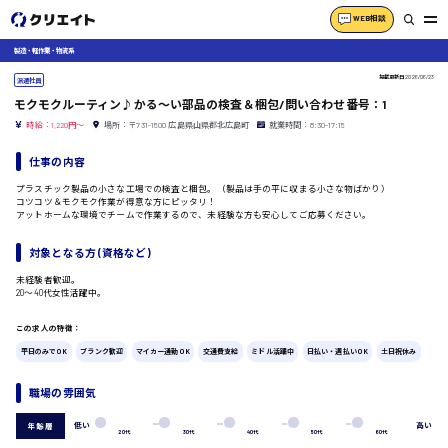
WEB相談
製造・軽作業・物流系
掲載更新日
2026/06/23
派遣社員
モクモクルーティン♪かる〜い部品の検査＆梱包/問い合わせ番号：1
時給：1,220円～
場所：〒731-1500 広島県山県郡北広島町
就業時間：8:30-17:15
仕事の内容
プラスチック製品の小さな工場での検査と梱包。（製品は手の平に収まる小さな物ばかり）
コツコツ＆モクモク作業が得意な方にピッタリ！
アットホームな環境でチームで作業するので、未経験な方も安心してご応募ください。
対象となる方 (資格など)
未経験者歓迎。
20〜40代女性活躍中。
この求人の特徴：
平日のみでOK
ブランク歓迎
マイカー通勤OK
交通費支給
ミドル活躍中
日払い・週払いOK
土日祝休み
職場の雰囲気
低い
高い
年齢層
20代
30代
40代
50代
60代
広島市中区
時給1200円～
製造・軽作業・物流系