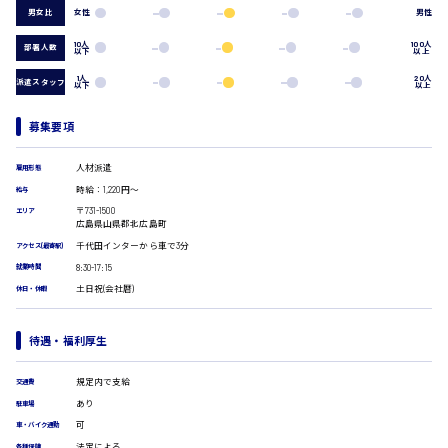
男女比
女性
男性
組立、加工
製造オペレーター
10人
100人
部署人数
以下
以上
検品・包装・箱詰め
広島市東区
ピッキング・仕分け
1人
20人
派遣スタッフ
以下
以上
軽作業
フォークリフト
募集要項
介護・医療系
時給1300円～
広島市南区
医師
人材派遣
雇用形態
介護職
時給：1,220円～
給与
看護助手
〒731-1500
エリア
広島県山県郡北広島町
看護師
広島市西区
千代田インターから車で3分
アクセス(最寄駅)
オフィスワーク系
8:30-17:15
就業時間
貿易事務
土日祝(会社暦)
休日・休暇
データ入力
時給1400円～
コールセンターオペレーター
広島市佐伯区
一般事務
待遇・福利厚生
総務事務
経理事務
規定内で支給
交通費
営業事務
広島市安佐南区
あり
駐車場
受付事務
可
車・バイク通勤
医療事務
法定による
各種保険