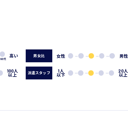
高い
女性
男
男女比
60代
100人
1人
20
派遣スタッフ
以上
以下
以上