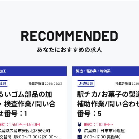
清掃
施工管理
RECOMMENDED
あなたにおすすめの求人
加工
製造・軽作業・物流系
社員
派遣社員
掲載更新日
2026/06/23
掲載更新日
2026
るいゴム部品の加
駅チカ/お菓子の製
・検査作業/問い合
補助作業/問い合わ
せ番号：1
番号：5
給：1,450円～1,550円
時給：1,100円～
広島県広島市安佐北区安佐町
広島県廿日市市沖塩屋
2交替制 (1)8:00〜17:00 (2)20:00〜翌5:00
8:00〜17:00(実働8h)