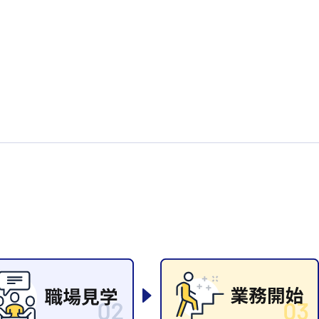
系
広島市東区
広島市南区
製造オペレーター
検品・包装・箱詰め
広島市安佐南区
広島市安佐北区
フォークリフト
呉市
東広島市
時給1300円～
時給1400円～
安芸太田町
安芸郡
日給8000円～
日給9000円～
介護職
看護助手
三次市
三原市
月給制すべて
時給1000円～