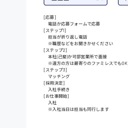
オフィスワーク系
福岡県
時給1300円〜
貿易事務
熊本県
[応募]
時給1400円〜
愛知県
電話か応募フォームで応募
総務事務
[ステップ1]
千葉県
医療事務
担当が折り返し電話
※職歴などをお聞きかせください
鳥取県
IT・クリエイティブ
[ステップ2]
本社(己斐)か可部営業所で面接
DTPオペレーター
※遠方の方は最寄りのファミレスでもOK
[ステップ3]
システムエンジニア
マッチング
[採用決定]
販売・サービス・フ
入社手続き
経営企画
[お仕事開始]
入社
接客
※入社当日は担当も同行します
ラウンダー営業
その他の専門職