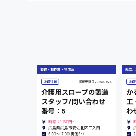
施設管理・整備
配送・ドライバー
製造・軽作業・物流系
組立、
派遣社員
派遣
掲載更新日
2026/06/23
介護用スロープの製造
か
スタッフ/問い合わせ
工
番号：5
わ
時給：1,150円～
時
広島県広島市安佐北区三入南
8:00〜17:00(実働8h)