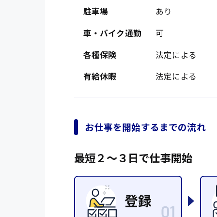
駐車場
あり
車・バイク通勤
可
各種保険
法定による
有給休暇
法定による
製造・軽作業・物流
お仕事を開始するまでの流れ
広島市中区
組立、加工
広島市佐伯区
軽作業
最短２〜３日で仕事開始
廿日市市
介護・医療系
時給1200円～
山県郡
時給制すべて
医師
大竹市
日給制すべて