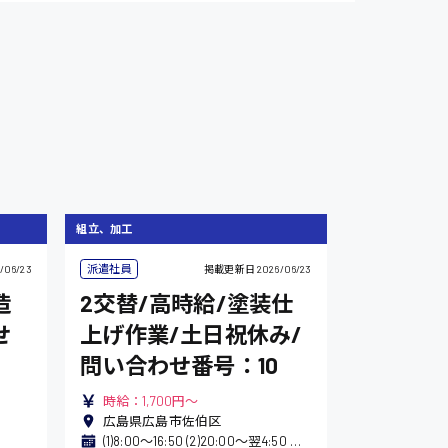
自動車整備士
組立、加工
派遣社員
/06/23
掲載更新日
2026/06/23
造
2交替/高時給/塗装仕
せ
上げ作業/土日祝休み/
問い合わせ番号：10
時給：1,700円～
広島県広島市佐伯区
(1)8:00〜16:50 (2)20:00〜翌4:50 ※休憩時間合計60分 ※2交替制