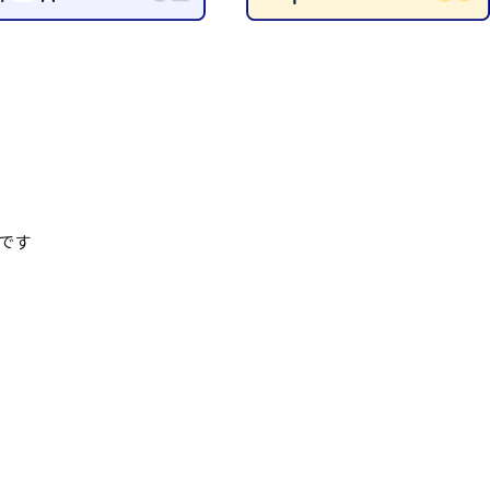
岡山県
大阪府
時給1200円〜
時給1100円〜
データ入力
コールセンターオペレータ
東京都
島根県
ー
日給9000円〜
日給8000円〜
宮城県
神奈川県
経理事務
営業事務
尾道市
徳島県
翻訳、通訳
系
CADオペレーター
WEBデザイナー
です
プログラマー
カスタマーエンジニア
ード系
販売
レジ
調理
洗い場
ルート営業