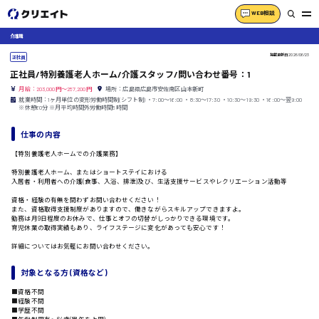
WEB相談
介護職
掲載更新日
2026/06/23
正社員
正社員/特別養護老人ホーム/介護スタッフ/問い合わせ番号：1
月給：203,000円～257,200円
場所：広島県広島市安佐南区山本新町
就業時間：1ヶ月単位の変形労働時間制(シフト制) ・7:00〜16:00 ・8:30〜17:30 ・10:30〜19:30 ・16:00〜翌9:00
※休憩60分 ※月平均時間外労働時間5時間
仕事の内容
【特別養護老人ホームでの介護業務】
特別養護老人ホーム、またはショートステイにおける
入居者・利用者への介護(食事、入浴、排泄)及び、生活支援サービスやレクリエーション活動等
資格・経験の有無を問わずお問い合わせください！
また、資格取得支援制度がありますので、働きながらスキルアップできますよ。
勤務は月9日程度のお休みで、仕事とオフの切替がしっかりできる環境です。
育児休業の取得実績もあり、ライフステージに変化があっても安心です！
詳細についてはお気軽にお問い合わせください。
対象となる方 (資格など)
■資格不問
■経験不問
■学歴不問