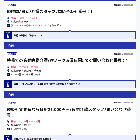
熊本県
派遣社員
掲載更新日
2026/06/23
短時間/日勤/介護スタッフ/問い合わせ番号：1
時給：1,300円～1,400円
広島県広島市西区
(1)07:30〜11:30 (2)15:30〜19:30 ※どちらかでOK
東京都
午前or午後のどちらかでOK！
時給1200円〜
介護職
派遣社員
掲載更新日
2026/06/23
島根県
特養での夜勤専従介護/Wワーク＆曜日固定OK/問い合わせ番号：1
日給：25,000円～27,000円
広島県安芸高田市八千代町
17:00〜翌09:30(休憩120分)
週1日〜2日の勤務OK！勤務日数についてはお気軽にご相談下さい！
香川県
時給1100円〜
介護職
派遣社員
掲載更新日
2026/06/23
痰吸引資格有なら日給28,000円〜/夜勤介護スタッフ/問い合わせ番
号：1
愛知県
日給：23,000円～28,500円
広島県安芸高田市
17:00〜翌10:00
週1日〜OK！資格が活かせるお仕事！