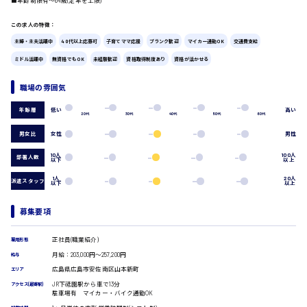
■年齢制限有〜64歳(定年を上限)
この求人の特徴：
広島市中区
時給1200円～
製造・軽作業・物流系
主婦・主夫活躍中
40代以上応募可
子育てママ応援
ブランク歓迎
マイカー通勤OK
交通費支給
組立、加工
製造オペレーター
ミドル活躍中
無資格でもOK
未経験歓迎
資格取得制度あり
資格が活かせる
検品・包装・箱詰め
ピッキング・仕分け
職場の雰囲気
広島市東区
軽作業
低い
高い
年齢層
フォークリフト
20代
30代
40代
50代
60代
介護・医療系
男女比
女性
男性
医師
時給1300円～
広島市南区
10人
100人
部署人数
以下
以上
介護職
看護助手
1人
20人
派遣スタッフ
以下
以上
看護師
オフィスワーク系
募集要項
広島市西区
貿易事務
データ入力
正社員(職業紹介)
雇用形態
コールセンターオペレーター
月給：203,000円～257,200円
給与
一般事務
広島県広島市安佐南区山本新町
エリア
時給1400円～
総務事務
広島市佐伯区
JR下祗園駅から車で13分
アクセス(最寄駅)
経理事務
駐車場有 マイカー・バイク通勤OK
営業事務