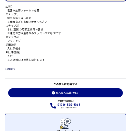
[応募]
電話か応募フォームで応募
[ステップ1]
担当が折り返し電話
山口県
※職歴などをお聞きかせください
[ステップ2]
本社(己斐)か可部営業所で面接
※遠方の方は最寄りのファミレスでもOKです
日給制すべて
[ステップ3]
マッチング
[採用決定]
大竹市
入社手続き
[お仕事開始]
入社
※入社当日は担当も同行します
KANGO02
三次市
この求人に応募する
月給制すべて
かんたん応募(WEB)
お電話での応募窓口
三原市
0120-507-545
受付：平日9:00 - 18:00
福山市