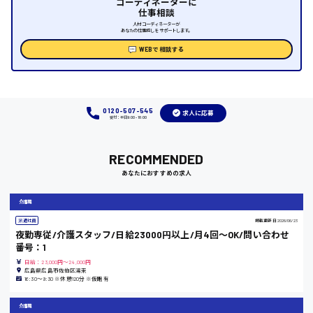
コーディネーターに
仕事相談
時給1000円～
人材コーディネーターが
あなたの仕事探しをサポートします。
WEBで相談する
福岡県
0120-507-545
求人に応募
受付：平日9:00 - 18:00
岡山県
時給1100円～
RECOMMENDED
あなたにおすすめの求人
大阪府
介護職
派遣社員
掲載更新日
2026/06/23
夜勤専従/介護スタッフ/日給23000円以上/月4回〜OK/問い合わせ
番号：1
竹原市
日給：23,000円～24,000円
広島県広島市佐伯区湯来
時給1300円〜
16:30〜9:30 ※休憩120分 ※仮眠有
介護職