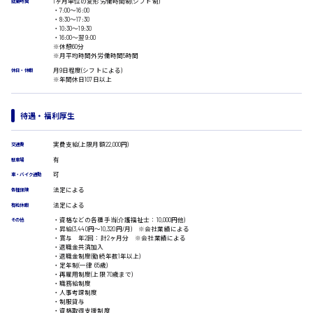
1ヶ月単位の変形労働時間制(シフト制)
就業時間
受付事務
・7:00〜16:00
・8:30〜17:30
医療事務
・10:30〜19:30
広島市安佐南区
翻訳、通訳
・16:00〜翌9:00
※休憩60分
IT・クリエイティブ系
※月平均時間外労働時間5時間
月9日程度(シフトによる)
DTPオペレーター
休日・休暇
※年間休日107日以上
CADオペレーター
時給1500円以上
広島市安佐北区
WEBデザイナー
校正・編集
待遇・福利厚生
システムエンジニア
プログラマー
実費支給(上限月額22,000円)
交通費
カスタマーエンジニア
有
駐車場
広島市安芸区
販売・サービス・フード系
可
車・バイク通勤
経営企画
法定による
各種保険
販売
法定による
有給休暇
時給制すべて
レジ
・資格などの各種手当(介護福祉士：10,000円他)
その他
廿日市市
・昇給(3,440円〜10,320円/月) ※会社業績による
ホール
・賞与 年2回：計2ヶ月分 ※会社業績による
接客
・退職金共済加入
・退職金制度(勤続年数1年以上)
調理
・定年制(一律 65歳)
洗い場
・再雇用制度(上限 70歳まで)
・職務給制度
営業
呉市
・人事考課制度
ラウンダー営業
・制服貸与
・資格取得支援制度
ルート営業