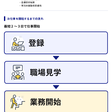
・各種研修制度
・育児休業取得実績有
その他の専門職
日給8000円～
施設管理・整備
東広島市
清掃
お仕事を開始するまでの流れ
施工管理
最短２〜３日で仕事開始
自動車整備士
配送・ドライバー
安芸高田市
日給9000円～
山県郡
安芸太田町
日給10000円以上
安芸郡