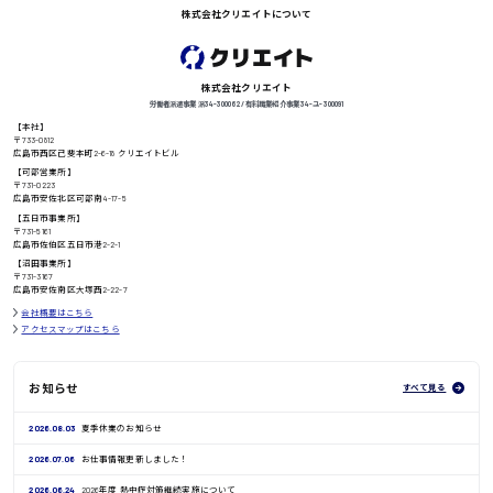
株式会社クリエイトについて
徳島県
株式会社クリエイト
労働者派遣事業 派34-300062 / 有料職業紹介事業 34-ユ-300091
【本社】
高知県
日給8000円〜
〒733-0812
広島市西区己斐本町2-6-18 クリエイトビル
【可部営業所】
〒731-0223
広島市安佐北区可部南4-17-5
【五日市事業所】
〒731-5161
鳥取県
広島市佐伯区五日市港2-2-1
【沼田事業所】
〒731-3167
広島市安佐南区大塚西2-22-7
会社概要はこちら
アクセスマップはこちら
お知らせ
すべて見る
2026.08.03
夏季休業のお知らせ
2026.07.06
お仕事情報更新しました！
2026.06.24
2026年度 熱中症対策継続実施について