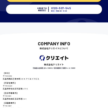
時給1400円〜
0120-507-545
お電話での
相談窓口
受付：平日9:00 - 18:00
千葉県
尾道市
COMPANY INFO
日給9000円〜
株式会社クリエイトについて
徳島県
株式会社クリエイト
労働者派遣事業 派34-300062 / 有料職業紹介事業 34-ユ-300091
【本社】
〒733-0812
広島市西区己斐本町2-6-18 クリエイトビル
高知県
【可部営業所】
日給8000円〜
〒731-0223
広島市安佐北区可部南4-17-5
【五日市事業所】
〒731-5161
広島市佐伯区五日市港2-2-1
【沼田事業所】
鳥取県
〒731-3167