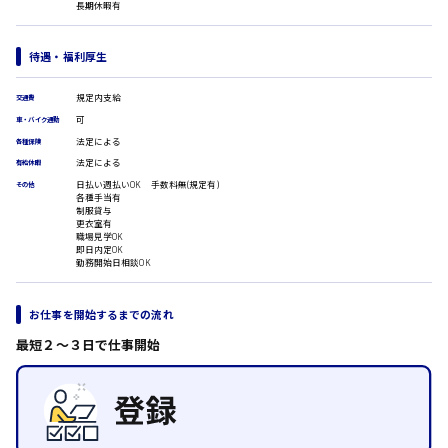
長期休暇有
医療事務
翻訳、通訳
IT・クリエイティブ系
待遇・福利厚生
時給1500円以上
DTPオペレーター
広島市安佐北区
CADオペレーター
規定内支給
交通費
WEBデザイナー
可
車・バイク通勤
校正・編集
法定による
各種保険
システムエンジニア
法定による
有給休暇
広島市安芸区
プログラマー
日払い週払いOK 手数料無(規定有)
その他
カスタマーエンジニア
各種手当有
制服貸与
販売・サービス・フード系
更衣室有
時給制すべて
職場見学OK
経営企画
即日内定OK
廿日市市
勤務開始日相談OK
販売
レジ
ホール
お仕事を開始するまでの流れ
接客
呉市
調理
最短２〜３日で仕事開始
洗い場
営業
ラウンダー営業
日給8000円～
ルート営業
東広島市
その他の専門職