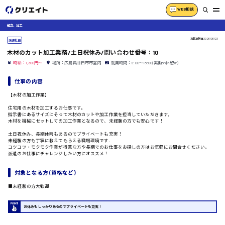
WEB相談
組立、加工
掲載更新日
2026/06/23
派遣社員
木材のカット加工業務/土日祝休み/問い合わせ番号：10
時給：1,300円～
場所：広島県廿日市市宮内
就業時間：9:00〜18:00(実働8h休憩1h)
仕事の内容
【木材の加工作業】
住宅用の木材を加工するお仕事です。
指示書にあるサイズにそって木材のカットや加工作業を担当していただきます。
木材を機械にセットしての加工作業となるので、未経験の方でも安心です！
土日祝休み、長期休暇もあるのでプライベートも充実！
未経験の方も丁寧に教えてもらえる職場環境です.
コツコツ・モクモク作業が得意な方や長期でのお仕事をお探しの方はお気軽にお問合せください。
派遣のお仕事にチャレンジしたい方にオススメ！
対象となる方 (資格など)
■未経験の方大歓迎
お休みもしっかりあるのでプライベートも充実！