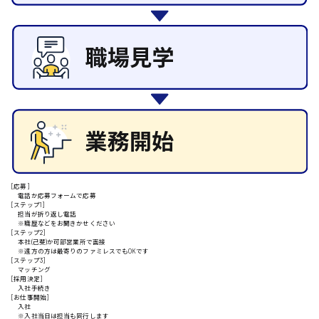
施設管理・整備
清掃
施工管理
安芸高田市
自動車整備士
配送・ドライバー
日給9000円～
山県郡
安芸太田町
[応募]
電話か応募フォームで応募
[ステップ1]
日給10000円以上
担当が折り返し電話
※職歴などをお聞きかせください
安芸郡
[ステップ2]
本社(己斐)か可部営業所で面接
※遠方の方は最寄りのファミレスでもOKです
[ステップ3]
マッチング
[採用決定]
入社手続き
山口県
[お仕事開始]
入社
※入社当日は担当も同行します