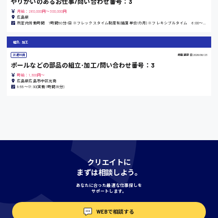
やりがいのあるお仕事/問い合わせ番号：3
島根県
月給：260,000円～300,000円
広島県
所定内労働時間 7時間50分/日 ※フレックスタイム制度有(精算単位1カ月) ※フレキシブルタイム 6:00～20:00 ※コアタイム 11:00～14:00
組立、加工
香川県
派遣社員
掲載更新日
2026/06/23
時給1100円〜
ポールなどの部品の組立･加工/問い合わせ番号：3
時給：1,300円～
広島県広島市中区光南
8:55〜17:30(実働7時間35分)
愛知県
宮城県
時給1000円〜
クリエイトに
まずは相談しよう。
神奈川県
あなたに合った最適な仕事探しを
サポートします。
WEBで相談する
埼玉県