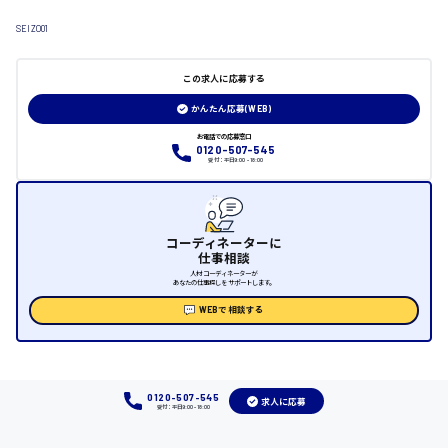
日給制すべて
SEIZO01
大竹市
この求人に応募する
かんたん応募(WEB)
三次市
お電話での応募窓口
0120-507-545
受付：平日9:00 - 18:00
月給制すべて
三原市
コーディネーターに
仕事相談
人材コーディネーターが
あなたの仕事探しをサポートします。
福山市
WEBで相談する
時給1000円～
福岡県
0120-507-545
求人に応募
受付：平日9:00 - 18:00