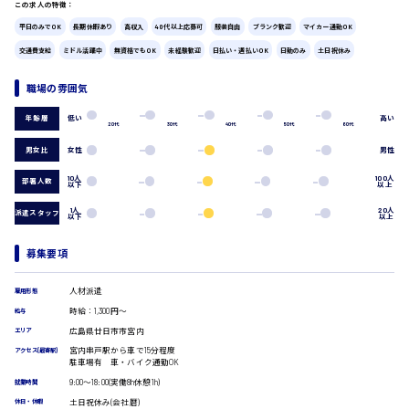
この求人の特徴：
広島市中区
時給1200円～
製造・軽作業・物流系
平日のみでOK
長期休暇あり
高収入
40代以上応募可
服装自由
ブランク歓迎
マイカー通勤OK
組立、加工
交通費支給
ミドル活躍中
無資格でもOK
未経験歓迎
日払い・週払いOK
日勤のみ
土日祝休み
製造オペレーター
検品・包装・箱詰め
職場の雰囲気
広島市東区
ピッキング・仕分け
軽作業
低い
高い
年齢層
20代
30代
40代
50代
60代
フォークリフト
介護・医療系
男女比
女性
男性
時給1300円～
広島市南区
医師
10人
100人
部署人数
以下
以上
介護職
看護助手
1人
20人
派遣スタッフ
以下
以上
看護師
広島市西区
オフィスワーク系
募集要項
貿易事務
データ入力
人材派遣
雇用形態
コールセンターオペレーター
時給：1,300円～
給与
時給1400円～
広島市佐伯区
一般事務
広島県廿日市市宮内
エリア
総務事務
宮内串戸駅から車で15分程度
アクセス(最寄駅)
経理事務
駐車場有 車・バイク通勤OK
営業事務
9:00〜18:00(実働8h休憩1h)
就業時間
受付事務
土日祝休み(会社暦)
休日・休暇
広島市安佐南区