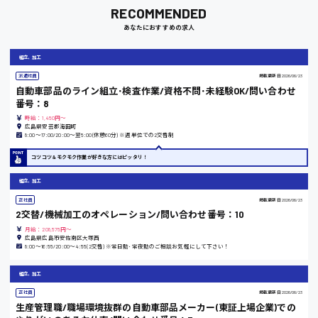
RECOMMENDED
岡山県
あなたにおすすめの求人
時給1100円～
組立、加工
派遣社員
掲載更新日
2026/06/23
大阪府
自動車部品のライン組立･検査作業/資格不問･未経験OK/問い合わせ
番号：8
時給：1,450円～
広島県安芸郡海田町
8:00〜17:00/20:00〜翌5:00(休憩60分) ※週単位での2交替制
竹原市
コツコツ＆モクモク作業が好きな方にはピッタリ！
時給1300円〜
組立、加工
正社員
掲載更新日
2026/06/23
熊本県
2交替/機械加工のオペレーション/問い合わせ番号：10
月給：208,575円～
広島県広島市安佐南区大塚西
8:00〜16:55/20:00〜4:55(2交替) ※常日勤･常夜勤のご相談お気軽にして下さい！
東京都
組立、加工
時給1200円〜
正社員
掲載更新日
2026/06/23
生産管理職/職場環境抜群の自動車部品メーカー(東証上場企業)での