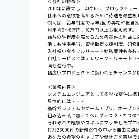
＜会社の特徴＞
2018年に設立し、AIやIoT、ブロック
仕事への意欲を高めるために待遇を最重視
例えば、給与制度では年2回の昇給や担当
月平均5〜6万円、10万円以上も狙えます。
給与の納得度を高めるため各案件の利益に
他にも住宅手当、資格取得支援制度、研修
入社祝い金やフルリモート勤務案件も多数
自社サービスではテレワーク・リモートワーク
画も進行中。
幅広いプロジェクトに携われるチャンスが
＜業務内容＞
システムエンジニアとして多彩な案件に携
具体的には・・・
基幹系システムやゲームアプリ、オープン
組み込み系に加えてヘルプデスク・カスタ
それぞれの経験やスキルにマッチしたプロ
毎月26000件の新規案件の中から自由に選択
あなたの希望のキャリアや働き方を実現で