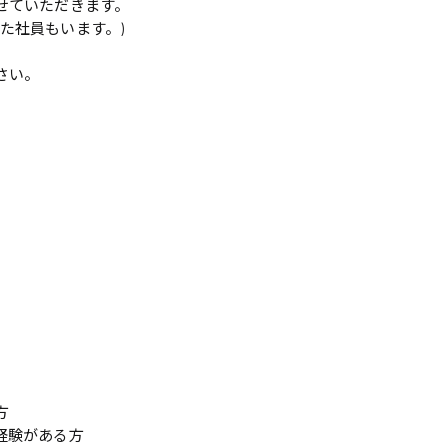
せていただきます。
Pした社員もいます。)
さい。
系
広島市東区
広島市南区
製造オペレーター
検品・包装・箱詰め
広島市安佐南区
広島市安佐北区
フォークリフト
呉市
東広島市
時給1300円～
時給1400円～
安芸太田町
安芸郡
日給8000円～
日給9000円～
介護職
看護助手
方
三次市
三原市
経験がある方
月給制すべて
時給1000円～