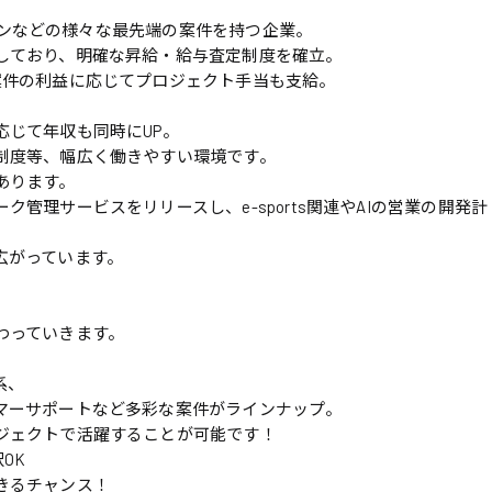
チェーンなどの様々な最先端の案件を持つ企業。
しており、明確な昇給・給与査定制度を確立。
案件の利益に応じてプロジェクト手当も支給。
応じて年収も同時にUP。
制度等、幅広く働きやすい環境です。
あります。
管理サービスをリリースし、e-sports関連やAIの営業の開発計
広がっています。
わっていきます。
系、
マーサポートなど多彩な案件がラインナップ。
ジェクトで活躍することが可能です！
OK
きるチャンス！