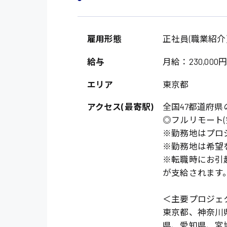
施設管理・整備
配送・ドライバー
雇用形態
正社員(職業紹介
給与
月給：230,000円～
エリア
東京都
アクセス(最寄駅)
全国47都道府県
◎フルリモート
※勤務地はプロ
※勤務地は希望
※転職時にお引
が支給されます
＜主要プロジェ
東京都、神奈川
県、愛知県、宮