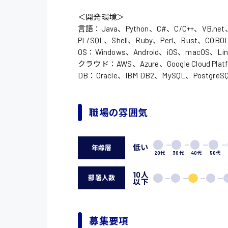
オフィスワーク系
福岡県
時給1300円〜
＜開発環境＞
貿易事務
熊本県
言語：Java、Python、C#、C/C++、VB.net、P
時給1400円〜
PL/SQL、Shell、Ruby、Perl、Rust、COB
愛知県
総務事務
OS：Windows、Android、iOS、macOS、Li
千葉県
クラウド：AWS、Azure、Google Cloud Platfor
医療事務
DB：Oracle、IBM DB2、MySQL、PostgreS
鳥取県
IT・クリエイティブ
DTPオペレーター
職場の雰囲気
システムエンジニア
低い
年齢層
販売・サービス・フ
20代
30代
40代
50代
経営企画
10人
部署人数
以下
接客
ラウンダー営業
募集要項
その他の専門職