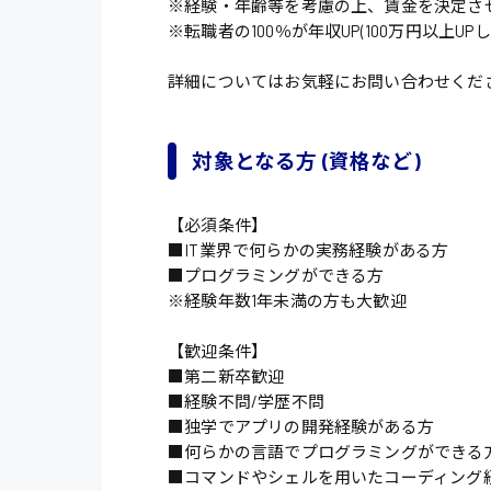
※経験・年齢等を考慮の上、賃金を決定さ
※転職者の100％が年収UP(100万円以上U
詳細についてはお気軽にお問い合わせくだ
対象となる方 (資格など)
【必須条件】
■IT業界で何らかの実務経験がある方
製造・軽作業・物流
■プログラミングができる方
広島市中区
※経験年数1年未満の方も大歓迎
組立、加工
広島市佐伯区
軽作業
【歓迎条件】
■第二新卒歓迎
廿日市市
介護・医療系
時給1200円～
■経験不問/学歴不問
山県郡
■独学でアプリの開発経験がある方
時給制すべて
医師
■何らかの言語でプログラミングができる
大竹市
■コマンドやシェルを用いたコーディング
日給制すべて