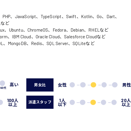
岡山県
大阪府
時給1200円〜
時給1100円〜
データ入力
コールセンターオペレータ
東京都
島根県
HP、JavaScript、TypeScript、Swift、Kotlin、Go、Dart、
ー
日給9000円〜
日給8000円〜
OLなど
宮城県
神奈川県
経理事務
営業事務
nux、Ubuntu、ChromeOS、Fedora、Debian、RHELなど
尾道市
徳島県
m、IBM Cloud、Oracle Cloud、Salesforce Cloudなど
翻訳、通訳
QL、MongoDB、Redis、SQL Server、SQLiteなど
系
CADオペレーター
WEBデザイナー
プログラマー
カスタマーエンジニア
高い
女性
男
男女比
ード系
60代
販売
レジ
100人
1人
20
派遣スタッフ
以上
以下
以上
調理
洗い場
ルート営業