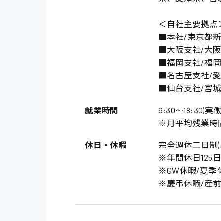
＜自社主要拠点
■本社/東京都
■大阪支社/大
■福岡支社/福
■名古屋支社/
■仙台支社/宮
就業時間
9:30〜18:30(実働
※月平均残業時間
休日・休暇
完全週休二日制(
※年間休日125
※GW休暇/夏季
※慶弔休暇/産