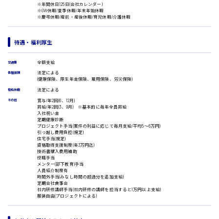
※年間休日125日(会社カレンダー)
※GW休暇/夏季休暇/年末年始休暇
※慶弔休暇/産前・産後休暇/育児休暇/介護休暇
日給9000円～
山県郡
待遇・福利厚生
全額支給
交通費
法定による
各種保険
(健康保険、厚生年金保険、雇用保険、労災保険)
法定による
有給休暇
安芸太田町
賞与/年2回(6、12月)
その他
昇給/年2回(3、9月) ※基本的に毎年全員昇給
入社祝い金
定期健康診断
日給10000円以上
プロジェクト手当(案件の利益に応じて毎月支給/平均5〜6万円)
引っ越し費用負担(規定)
住宅手当(規定)
安芸郡
資格取得支援制度(年3万円迄)
技術書購入費用補助
役職手当
メンター(部下教育)手当
人員紹介制度有
時間外手当(みなし時間の超過分を追加支給)
定期会社食事会
社内研修講師手当(社内研修の講師を担当すると1万円以上支給)
服装自由(プロジェクトによる)
山口県