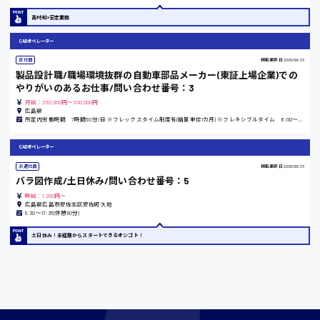
高時給×安定業務
愛知県
CADオペレーター
正社員
掲載更新日
2026/06/23
製品設計職/職場環境抜群の自動車部品メーカー(東証上場企業)での
やりがいのあるお仕事/問い合わせ番号：3
宮城県
月給：250,000円～300,000円
広島県
時給1000円〜
所定内労働時間 7時間50分/日 ※フレックスタイム制度有(精算単位1カ月) ※フレキシブルタイム 6:00～20:00 ※コアタイム 11:00～14:00
CADオペレーター
派遣社員
掲載更新日
2026/06/23
神奈川県
バラ図作成/土日休み/問い合わせ番号：5
時給：1,200円～
広島県広島市安佐北区安佐町久地
8:30〜17:35(休憩80分)
土日休み！未経験からスタートできるオシゴト！
埼玉県
時給1400円〜