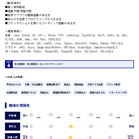
【歓迎条件】
一般事務
■第二新卒歓迎
総務事務
■経験不問/学歴不問
■独学でアプリの開発経験がある方
経理事務
■何らかの言語でプログラミングができる方
営業事務
■コマンドやシェルを用いたコーディング経験がある方
受付事務
時給1400円～
＜開発環境＞
広島市佐伯区
医療事務
言語：Java、Python、C#、C/C++、VB.net、PHP、JavaScript、TypeScript、Swift、Kotlin、Go、Dart、
PL/SQL、Shell、Ruby、Perl、Rust、COBOLなど
翻訳、通訳
OS：Windows、Android、iOS、macOS、Linux、Ubuntu、ChromeOS、Fedora、Debian、RHELなど
クラウド：AWS、Azure、Google Cloud Platform、IBM Cloud、Oracle Cloud、Salesforce Cloudなど
IT・クリエイティブ系
DB：Oracle、IBM DB2、MySQL、PostgreSQL、MongoDB、Redis、SQL Server、SQLiteなど
DTPオペレーター
CADオペレーター
年2回昇給・年2回賞与！エンジニアファースト！
広島市安佐南区
WEBデザイナー
校正・編集
この求人の特徴：
システムエンジニア
平日のみでOK
主婦・主夫活躍中
長期休暇あり
高収入
服装自由
子育てママ応援
ブランク歓迎
プログラマー
カスタマーエンジニア
交通費支給
無資格でもOK
日勤のみ
資格取得制度あり
土日祝休み
資格が活かせる
リモートワーク可
時給1500円以上
広島市安佐北区
販売・サービス・フード系
職場の雰囲気
経営企画
販売
低い
高い
年齢層
20代
30代
40代
50代
60代
レジ
ホール
男女比
女性
男性
接客
広島市安芸区
10人
100人
部署人数
以下
以上
調理