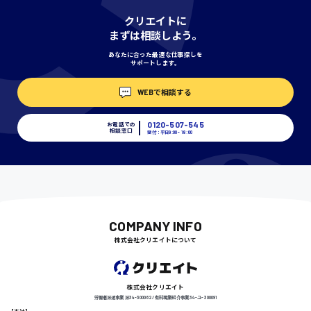
千葉県
クリエイトに
まずは相談しよう。
あなたに合った最適な仕事探しを
サポートします。
尾道市
WEBで相談する
日給9000円〜
0120-507-545
お電話での
相談窓口
受付：平日9:00 - 18:00
徳島県
COMPANY INFO
高知県
株式会社クリエイトについて
日給8000円〜
株式会社クリエイト
労働者派遣事業 派34-300062 / 有料職業紹介事業 34-ユ-300091