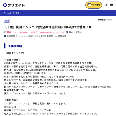
WEB相談
IT・クリエイティブ系
掲載更新日
2026/06/23
正社員
【千葉】開発エンジニア(完全案件選択制)/問い合わせ番号：11
月給：230,000円～800,000円年収：4,000,000円～10,000,000円
場所：千葉県
就業時間：9:30〜18:30(実働8h) ※月平均残業時間0〜10時間程度
仕事の内容
【開発エンジニア】
＜会社の特徴＞
2018年に設立し、AIやIoT、ブロックチェーンなどの様々な最先端の案件を持つ企業。
仕事への意欲を高めるために待遇を最重視しており、明確な昇給・給与査定制度を確立。
例えば、給与制度では年2回の昇給や担当案件の利益に応じてプロジェクト手当も支給。
月平均5〜6万円、10万円以上も狙えます。
給与の納得度を高めるため各案件の利益に応じて年収も同時にUP。
他にも住宅手当、資格取得支援制度、研修制度等、幅広く働きやすい環境です。
入社祝い金やフルリモート勤務案件も多数あります。
自社サービスではテレワーク・リモートワーク管理サービスをリリースし、e-sports関連やAIの営業の
開発計画も進行中。
幅広いプロジェクトに携われるチャンスが広がっています。
＜業務内容＞
システムエンジニアとして多彩な案件に携わっていきます。
具体的には・・・
基幹系システムやゲームアプリ、オープン系、
組み込み系に加えてヘルプデスク・カスタマーサポートなど多彩な案件がラインナップ。