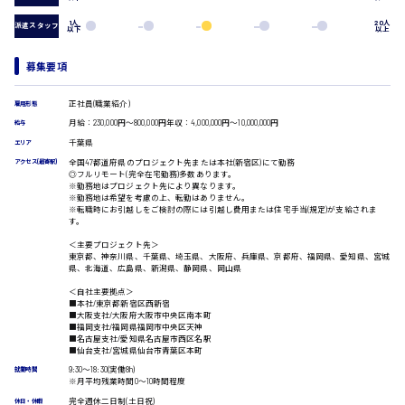
洗い場
1人
20人
派遣スタッフ
以下
以上
営業
ラウンダー営業
時給制すべて
募集要項
ルート営業
廿日市市
その他の専門職
正社員(職業紹介)
雇用形態
施設管理・整備
月給：230,000円～800,000円年収：4,000,000円～10,000,000円
給与
清掃
千葉県
エリア
施工管理
全国47都道府県のプロジェクト先または本社(新宿区)にて勤務
アクセス(最寄駅)
自動車整備士
◎フルリモート(完全在宅勤務)多数あります。
呉市
配送・ドライバー
※勤務地はプロジェクト先により異なります。
※勤務地は希望を考慮の上、転勤はありません。
※転職時にお引越しをご検討の際には引越し費用または住宅手当(規定)が支給されま
す。
＜主要プロジェクト先＞
日給8000円～
東京都、神奈川県、千葉県、埼玉県、大阪府、兵庫県、京都府、福岡県、愛知県、宮城
県、北海道、広島県、新潟県、静岡県、岡山県
東広島市
＜自社主要拠点＞
■本社/東京都新宿区西新宿
■大阪支社/大阪府大阪市中央区南本町
■福岡支社/福岡県福岡市中央区天神
■名古屋支社/愛知県名古屋市西区名駅
■仙台支社/宮城県仙台市青葉区本町
9:30〜18:30(実働8h)
就業時間
安芸高田市
※月平均残業時間0〜10時間程度
完全週休二日制(土日祝)
休日・休暇