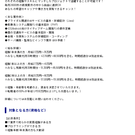
それぞれの経験やスキルにマッチしたプロジェクトで活躍することが可能です！
毎月26000件の新規案件の中から自由に選択OK
あなたの希望のキャリアや働き方を実現できるチャンス！
＜主な案件例＞
◆ブライダル関連Webサービスの基本・詳細設計（Java）
◆医療系システム開発PJの基本設計（PHP）
◆iOS/Android向けネイティブゲーム開発PJの要件定義
◆国の交通系サービスの基本設計・開発
広島市中区
時給1200円～
製造・軽作業・物流系
◆金融・生保系システムの詳細設計・コーディング
◆サーバ構築・監視などインフラ案件 ほか多数！
組立、加工
＜給与詳細＞
製造オペレーター
経験1年未満の方：月給23万円〜35万円
検品・包装・箱詰め
※みなし残業代(月30時間分・43,700円〜66,500円)を含む。時間超過分は別途支給。
ピッキング・仕分け
経験1年以上の方：月給27万円〜45万円
軽作業
※みなし残業代(月30時間分・51,300円〜85,500円)を含む。時間超過分は別途支給。
広島市東区
フォークリフト
経験2年以上の方：月給30万円〜80万円
※みなし残業代(月30時間分・57,000円〜151,900円)を含む。時間超過分は別途支給。
介護・医療系
※経験・年齢等を考慮の上、賃金を決定させていただきます。
医師
※転職者の100％が年収UP(100万円以上UPした社員もいます。)
介護職
時給1300円～
詳細についてはお気軽にお問い合わせください。
看護助手
広島市南区
看護師
対象となる方 (資格など)
オフィスワーク系
【必須条件】
貿易事務
■IT業界で何らかの実務経験がある方
■プログラミングができる方
データ入力
※経験年数1年未満の方も大歓迎
コールセンターオペレーター
広島市西区