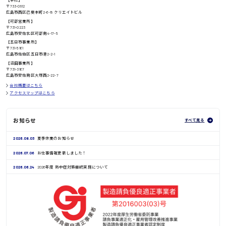
【本社】
鳥取県
〒733-0812
広島市西区己斐本町2-6-18 クリエイトビル
【可部営業所】
〒731-0223
広島市安佐北区可部南4-17-5
【五日市事業所】
〒731-5161
広島市佐伯区五日市港2-2-1
【沼田事業所】
〒731-3167
広島市安佐南区大塚西2-22-7
会社概要はこちら
アクセスマップはこちら
お知らせ
すべて見る
2026.08.03
夏季休業のお知らせ
2026.07.06
お仕事情報更新しました！
2026.06.24
2026年度 熱中症対策継続実施について