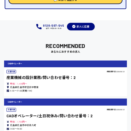
熊本県
0120-507-545
求人に応募
受付：平日9:00 - 18:00
東京都
RECOMMENDED
あなたにおすすめの求人
時給1200円〜
CADオペレーター
派遣社員
掲載更新日
2026/06/23
島根県
産業機械の設計業務/問い合わせ番号：2
時給：1,400円～
広島県広島市安芸区中野東
8:30〜17:00(実働7.5h)
CADオペレーター
香川県
派遣社員
掲載更新日
2026/06/23
CADオペレーター/土日祝休み/問い合わせ番号：2
時給1100円〜
時給：1,700円～
広島県広島市中区舟入町
9:00〜18:00