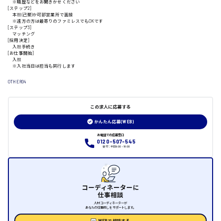
※職歴などをお聞きかせください
[ステップ2]
本社(己斐)か可部営業所で面接
※遠方の方は最寄りのファミレスでもOKです
福岡県
[ステップ3]
マッチング
[採用決定]
入社手続き
[お仕事開始]
入社
※入社当日は担当も同行します
岡山県
OTHER04
時給1100円～
この求人に応募する
かんたん応募(WEB)
大阪府
お電話での応募窓口
0120-507-545
受付：平日9:00 - 18:00
コーディネーターに
竹原市
仕事相談
人材コーディネーターが
時給1300円〜
あなたの仕事探しをサポートします。
WEBで相談する