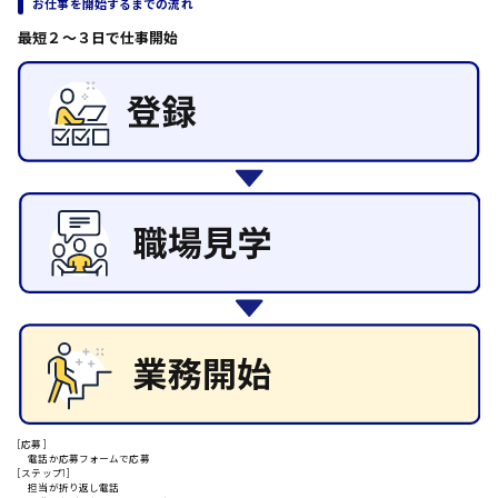
お仕事を開始するまでの流れ
日給制すべて
最短２〜３日で仕事開始
大竹市
三次市
月給制すべて
三原市
福山市
[応募]
電話か応募フォームで応募
[ステップ1]
担当が折り返し電話
時給1000円～