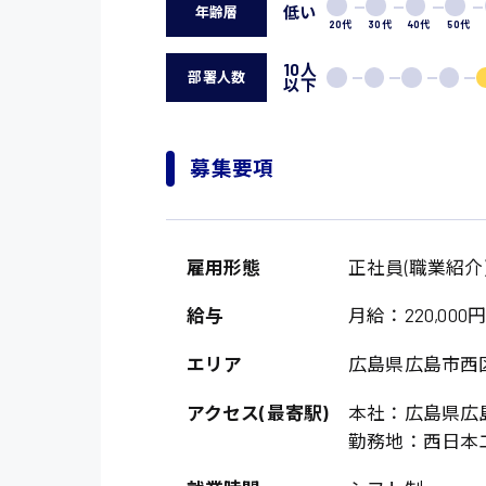
低い
年齢層
20代
30代
40代
50代
10人
部署人数
以下
募集要項
製造・軽作業・物流
雇用形態
正社員(職業紹介
広島市中区
組立、加工
給与
月給：220,000円～
広島市佐伯区
軽作業
エリア
広島県広島市西
廿日市市
介護・医療系
時給1200円～
アクセス(最寄駅)
本社：広島県広
山県郡
時給制すべて
医師
勤務地：西日本
大竹市
日給制すべて