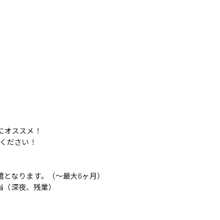
にオススメ！
談ください！
遣となります。（〜最大6ヶ月）
手当（深夜、残業）