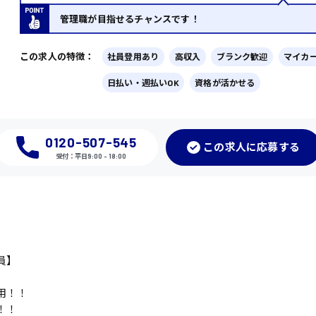
管理職が目指せるチャンスです！
この求人の特徴：
社員登用あり
高収入
ブランク歓迎
マイカー
日払い・週払いOK
資格が活かせる
0120-507-545
この
求人に応募
する
受付：平日9:00 - 18:00
員】
用！！
！！