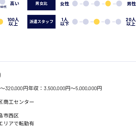
高い
女性
男
男女比
60代
100人
1人
20
派遣スタッフ
以上
以下
以上
系
)
広島市東区
広島市南区
製造オペレーター
検品・包装・箱詰め
320,000円年収：3,500,000円～5,000,000円
広島市安佐南区
広島市安佐北区
フォークリフト
区商工センター
呉市
東広島市
時給1300円～
時給1400円～
島市西区
安芸太田町
安芸郡
日給8000円～
日給9000円～
介護職
看護助手
エリアで転勤有
三次市
三原市
月給制すべて
時給1000円～