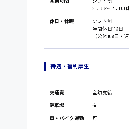
オフィスワーク系
就業時間
シフト制
福岡県
時給1300円〜
8：00〜17：00(休
貿易事務
熊本県
時給1400円〜
休日・休暇
シフト制
愛知県
総務事務
年間休日113日
千葉県
（公休108日・
医療事務
鳥取県
IT・クリエイティブ
DTPオペレーター
待遇・福利厚生
システムエンジニア
販売・サービス・フ
交通費
全額支給
経営企画
駐車場
有
接客
ラウンダー営業
車・バイク通勤
可
その他の専門職