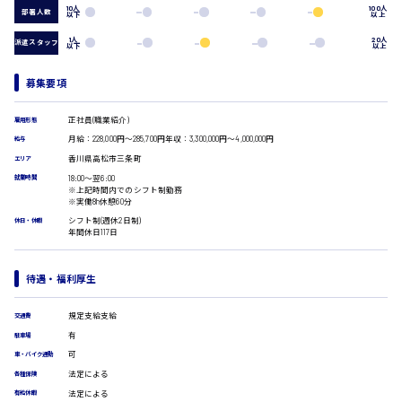
営業事務
10人
100人
部署人数
以下
以上
受付事務
医療事務
1人
20人
派遣スタッフ
以下
以上
翻訳、通訳
広島市安佐南区
IT・クリエイティブ系
募集要項
DTPオペレーター
CADオペレーター
正社員(職業紹介)
雇用形態
時給1500円以上
WEBデザイナー
月給：228,000円～285,700円年収：3,300,000円～4,000,000円
給与
広島市安佐北区
校正・編集
香川県高松市三条町
エリア
システムエンジニア
18:00〜翌6:00
就業時間
プログラマー
※上記時間内でのシフト制勤務
※実働8h休憩60分
カスタマーエンジニア
シフト制(週休2日制)
休日・休暇
広島市安芸区
販売・サービス・フード系
年間休日117日
経営企画
販売
待遇・福利厚生
レジ
時給制すべて
ホール
廿日市市
規定支給支給
交通費
接客
有
駐車場
調理
洗い場
可
車・バイク通勤
営業
法定による
各種保険
ラウンダー営業
法定による
呉市
有給休暇