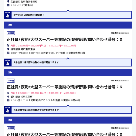
広島県広島市南区皆実町
18:30〜22:30(実働4h)
夕方から4h程度の短時間勤務！
熊本県
清掃
正社員
掲載更新日
2026/06/23
正社員/夜勤/大型スーパー等施設の清掃管理/問い合わせ番号：3
東京都
月給：228,000円～285,700円年収：3,300,000円～4,000,000円
福岡県福岡市東区東浜
時給1200円〜
21:00〜翌6:00 ※18:00〜翌6:00の間でのシフト勤務 ※実働8h休憩60分
大手企業で福利厚生抜群の待遇が期待できます！
島根県
清掃
正社員
掲載更新日
2026/06/23
正社員/夜勤/大型スーパー等施設の清掃管理/問い合わせ番号：3
月給：228,000円～285,700円年収：3,300,000円～4,000,000円
香川県高松市三条町
18:00〜翌6:00 ※上記時間内でのシフト制勤務 ※実働8h休憩60分
香川県
時給1100円〜
大手企業で福利厚生抜群の待遇が期待できます！
清掃
正社員
掲載更新日
2026/06/23
愛知県
正社員/夜勤/大型スーパー等施設の清掃管理/問い合わせ番号：3