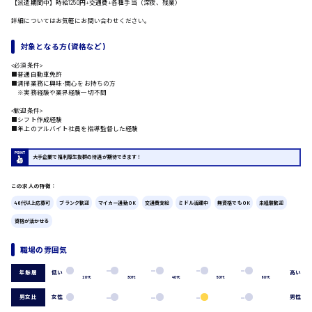
【派遣期間中】時給1250円+交通費+各種手当（深夜、残業）
詳細についてはお気軽にお問い合わせください。
広島市中区
時給1200円～
製造・軽作業・物流系
対象となる方 (資格など)
組立、加工
製造オペレーター
<必須条件>
■普通自動車免許
検品・包装・箱詰め
■清掃業務に興味･関心をお持ちの方
ピッキング・仕分け
※実務経験や業界経験一切不問
広島市東区
軽作業
<歓迎条件>
フォークリフト
■シフト作成経験
■年上のアルバイト社員を指導監督した経験
介護・医療系
医師
大手企業で福利厚生抜群の待遇が期待できます！
時給1300円～
広島市南区
介護職
看護助手
この求人の特徴：
看護師
40代以上応募可
ブランク歓迎
マイカー通勤OK
交通費支給
ミドル活躍中
無資格でもOK
未経験歓迎
オフィスワーク系
資格が活かせる
広島市西区
貿易事務
データ入力
職場の雰囲気
コールセンターオペレーター
一般事務
低い
高い
年齢層
20代
30代
40代
50代
60代
時給1400円～
総務事務
広島市佐伯区
男女比
女性
男性
経理事務