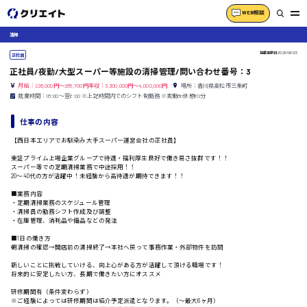
WEB相談
清掃
掲載更新日
2026/06/23
正社員
正社員/夜勤/大型スーパー等施設の清掃管理/問い合わせ番号：3
月給：228,000円～285,700円年収：3,300,000円～4,000,000円
場所：香川県高松市三条町
就業時間：18:00〜翌6:00 ※上記時間内でのシフト制勤務 ※実働8h休憩60分
仕事の内容
【西日本エリアでお馴染み大手スーパー運営会社の正社員】
東証プライム上場企業グループで待遇・福利厚生良好で働き易さ抜群です！！
スーパー等での定期清掃業務で中途採用！！
20〜40代の方が活躍中！未経験から高待遇が期待できます！！
■業務内容
・定期清掃業務のスケジュール管理
・清掃員の勤務シフト作成及び調整
・在庫管理、消耗品や備品などの発注
■1日の働き方
朝清掃の確認→開店前の清掃終了→本社へ戻って事務作業・外部物件を訪問
新しいことに挑戦していける、向上心がある方が活躍して頂ける職場です！
将来的に安定したい方、長期で働きたい方にオススメ
研修期間有（条件変わらず）
※ご経験によっては研修期間は紹介予定派遣となります。（〜最大6ヶ月）