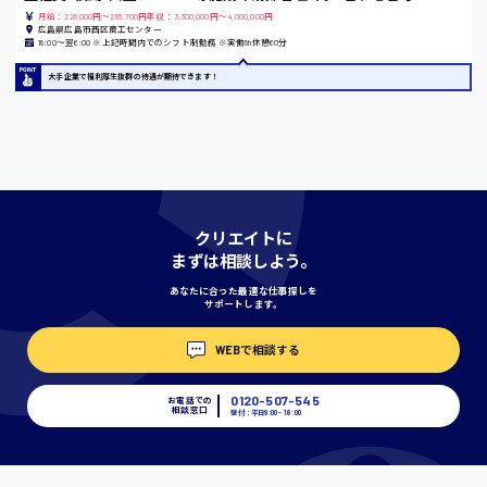
月給：228,000円～285,700円年収：3,300,000円～4,000,000円
広島県広島市西区商工センター
18:00〜翌6:00 ※上記時間内でのシフト制勤務 ※実働8h休憩60分
宮城県
大手企業で福利厚生抜群の待遇が期待できます！
時給1000円〜
神奈川県
クリエイトに
まずは相談しよう。
埼玉県
あなたに合った最適な仕事探しを
時給1400円〜
サポートします。
WEBで相談する
千葉県
0120-507-545
お電話での
相談窓口
受付：平日9:00 - 18:00
尾道市