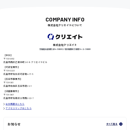
日給9000円〜
COMPANY INFO
株式会社クリエイトについて
徳島県
株式会社クリエイト
労働者派遣事業 派34-300062 / 有料職業紹介事業 34-ユ-300091
高知県
日給8000円〜
【本社】
〒733-0812
広島市西区己斐本町2-6-18 クリエイトビル
【可部営業所】
〒731-0223
広島市安佐北区可部南4-17-5
【五日市事業所】
鳥取県
〒731-5161
広島市佐伯区五日市港2-2-1
【沼田事業所】
〒731-3167
広島市安佐南区大塚西2-22-7
会社概要はこちら
アクセスマップはこちら
お知らせ
すべて見る