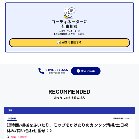
福山市
コーディネーターに
時給1000円～
仕事相談
人材コーディネーターが
あなたの仕事探しをサポートします。
福岡県
WEBで相談する
岡山県
0120-507-545
求人に応募
受付：平日9:00 - 18:00
時給1100円～
RECOMMENDED
大阪府
あなたにおすすめの求人
清掃
派遣社員
掲載更新日
2026/06/23
短時間/機械をふいたり、モップをかけたりのカンタン清掃/土日祝
竹原市
休み/問い合わせ番号：2
時給1300円〜
時給：1,085円～