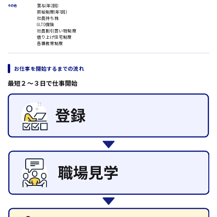
ルート営業
賞与(年2回)
その他
昇給制度(年1回)
その他の専門職
社員持ち株
GLTD保険
施設管理・整備
日給8000円～
社員割引買い物制度
清掃
借り上げ住宅制度
東広島市
各種教育制度
施工管理
自動車整備士
配送・ドライバー
お仕事を開始するまでの流れ
最短２〜３日で仕事開始
安芸高田市
日給9000円～
山県郡
安芸太田町
日給10000円以上