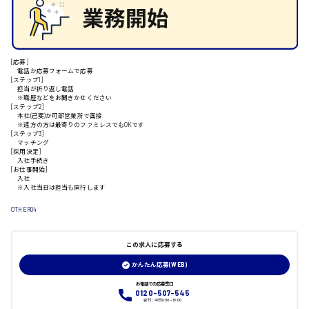
安芸郡
[応募]
電話か応募フォームで応募
山口県
[ステップ1]
担当が折り返し電話
※職歴などをお聞きかせください
[ステップ2]
日給制すべて
本社(己斐)か可部営業所で面接
※遠方の方は最寄りのファミレスでもOKです
[ステップ3]
大竹市
マッチング
[採用決定]
入社手続き
[お仕事開始]
入社
※入社当日は担当も同行します
三次市
OTHER04
月給制すべて
この求人に応募する
かんたん応募(WEB)
三原市
お電話での応募窓口
0120-507-545
受付：平日9:00 - 18:00