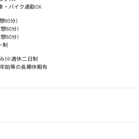
車・バイク通勤OK
(休憩60分)
(休憩60分)
(休憩60分)
フト制
み)※週休二日制
末年始等の長期休暇有
系
広島市東区
広島市南区
製造オペレーター
検品・包装・箱詰め
広島市安佐南区
広島市安佐北区
フォークリフト
呉市
東広島市
時給1300円～
時給1400円～
安芸太田町
安芸郡
日給8000円～
日給9000円～
介護職
看護助手
三次市
三原市
月給制すべて
時給1000円～