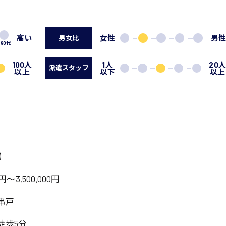
高い
女性
男
男女比
60代
100人
1人
20
派遣スタッフ
以上
以下
以上
)
円～3,500,000円
串戸
徒歩5分