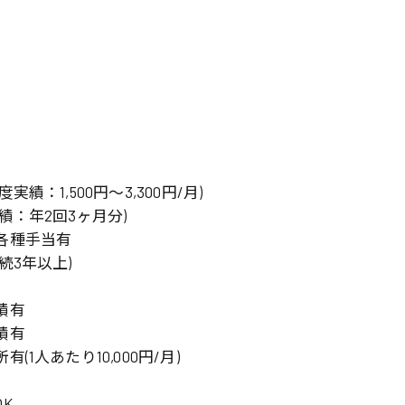
岡山県
大阪府
時給1200円〜
時給1100円〜
データ入力
コールセンターオペレータ
東京都
島根県
ー
日給9000円〜
日給8000円〜
宮城県
神奈川県
経理事務
営業事務
尾道市
徳島県
翻訳、通訳
系
績：1,500円〜3,300円/月)
CADオペレーター
WEBデザイナー
績：年2回3ヶ月分)
プログラマー
カスタマーエンジニア
各種手当有
続3年以上)
ード系
販売
レジ
績有
績有
調理
洗い場
(1人あたり10,000円/月)
ルート営業
K