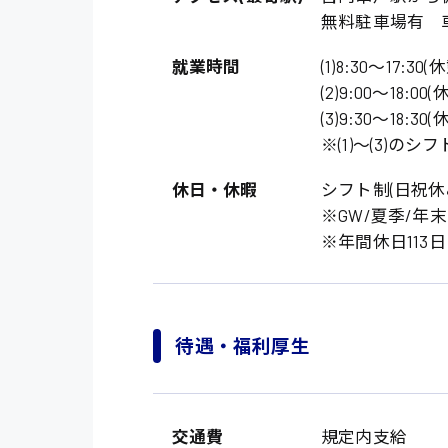
無料駐車場有 
就業時間
(1)8:30〜17:30
(2)9:00〜18:00
(3)9:30〜18:30
※(1)〜(3)のシ
休日・休暇
シフト制(日祝休
※GW/夏季/年
※年間休日113日
製造・軽作業・物流
広島市中区
組立、加工
広島市佐伯区
軽作業
待遇・福利厚生
廿日市市
介護・医療系
時給1200円～
山県郡
時給制すべて
医師
大竹市
交通費
規定内支給
日給制すべて