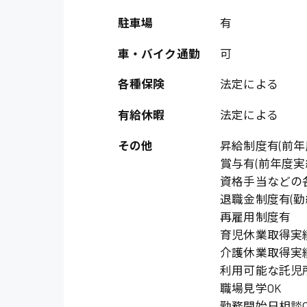
オフィスワーク系
福岡県
時給1300円〜
駐車場
有
貿易事務
熊本県
時給1400円〜
車・バイク通勤
可
愛知県
総務事務
千葉県
各種保険
法定による
医療事務
鳥取県
有給休暇
法定による
IT・クリエイティブ
その他
昇給制度有(前年度実
DTPオペレーター
賞与有(前年度実
システムエンジニア
資格手当などの
退職金制度有(勤
販売・サービス・フ
再雇用制度有
経営企画
育児休業取得実
介護休業取得実
接客
利用可能な託児所有
ラウンダー営業
職場見学OK
勤務開始日相談O
その他の専門職