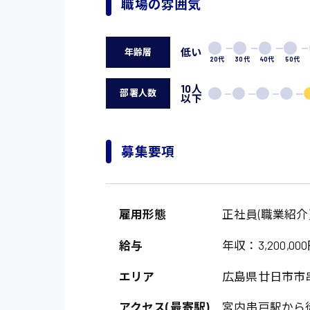
職場の雰囲気
低い
年齢層
20代
30代
40代
50代
10人
部署人数
以下
募集要項
雇用形態
正社員(職業紹介
給与
年収：3,200,000
エリア
広島県廿日市市
アクセス(最寄駅)
宮内串戸駅から