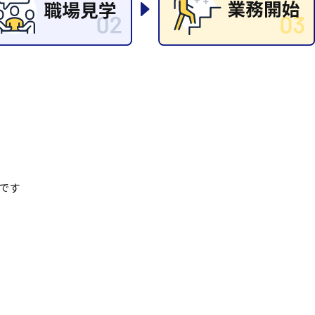
清掃
施工管理
です