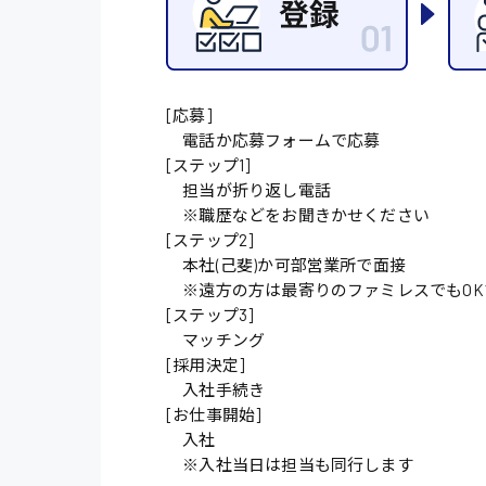
施設管理・整備
配送・ドライバー
[応募]
電話か応募フォームで応募
[ステップ1]
担当が折り返し電話
※職歴などをお聞きかせください
[ステップ2]
本社(己斐)か可部営業所で面接
※遠方の方は最寄りのファミレスでもOK
[ステップ3]
マッチング
[採用決定]
入社手続き
[お仕事開始]
入社
※入社当日は担当も同行します