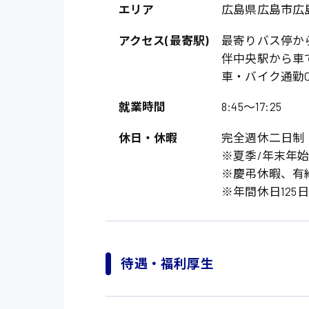
エリア
広島県広島市広
アクセス(最寄駅)
最寄りバス停か
伴中央駅から車
車・バイク通勤O
就業時間
8:45〜17:25
休日・休暇
完全週休二日制
※夏季/年末年
製造・軽作業・物流
※慶弔休暇、有
広島市中区
※年間休日125日
組立、加工
広島市佐伯区
軽作業
廿日市市
介護・医療系
時給1200円～
待遇・福利厚生
山県郡
時給制すべて
医師
大竹市
日給制すべて