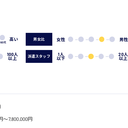
高い
女性
男
男女比
60代
100人
1人
20
派遣スタッフ
以上
以下
以上
)
円～7,800,000円