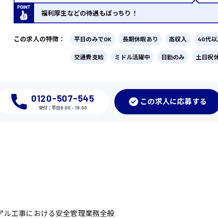
福利厚生などの待遇もばっちり！
この求人の特徴：
平日のみでOK
長期休暇あり
高収入
40代
交通費支給
ミドル活躍中
日勤のみ
土日祝
0120-507-545
この
求人に応募
する
受付：平日9:00 - 18:00
アル工事における安全管理業務全般