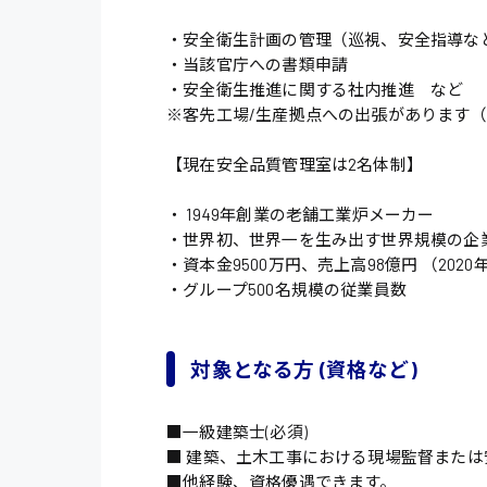
・安全衛生計画の管理（巡視、安全指導な
・当該官庁への書類申請
・安全衛生推進に関する社内推進 など
※客先工場/生産拠点への出張があります（
【現在安全品質管理室は2名体制】
・ 1949年創業の老舗工業炉メーカー
・世界初、世界一を生み出す世界規模の企
・資本金9500万円、売上高98億円 （202
・グループ500名規模の従業員数
対象となる方 (資格など)
■一級建築士(必須)
■ 建築、土木工事における現場監督または
■他経験、資格優遇できます。