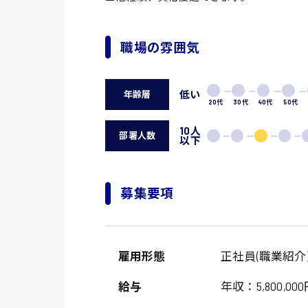
職場の雰囲気
低い
年齢層
20代
30代
40代
50代
10人
部署人数
以下
募集要項
雇用形態
正社員(職業紹介
給与
年収：5,800,000