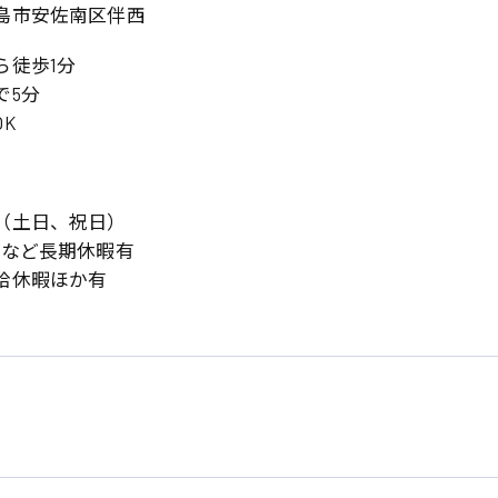
島市安佐南区伴西
ら徒歩1分
で5分
K
（土日、祝日）
始など長期休暇有
系
給休暇ほか有
広島市東区
広島市南区
製造オペレーター
検品・包装・箱詰め
広島市安佐南区
広島市安佐北区
フォークリフト
呉市
東広島市
時給1300円～
時給1400円～
安芸太田町
安芸郡
日給8000円～
日給9000円～
介護職
看護助手
三次市
三原市
月給制すべて
時給1000円～