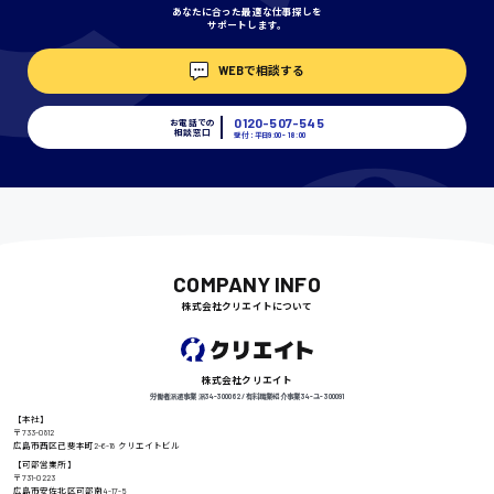
あなたに合った最適な仕事探しを
サポートします。
埼玉県
WEBで相談する
時給1400円〜
0120-507-545
お電話での
相談窓口
受付：平日9:00 - 18:00
千葉県
尾道市
日給9000円〜
COMPANY INFO
株式会社クリエイトについて
徳島県
株式会社クリエイト
労働者派遣事業 派34-300062 / 有料職業紹介事業 34-ユ-300091
【本社】
〒733-0812
広島市西区己斐本町2-6-18 クリエイトビル
高知県
日給8000円〜
【可部営業所】
〒731-0223
広島市安佐北区可部南4-17-5