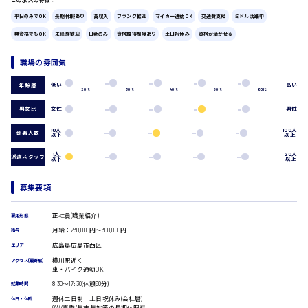
広島市中区
時給1200円～
製造・軽作業・物流系
平日のみでOK
長期休暇あり
高収入
ブランク歓迎
マイカー通勤OK
交通費支給
ミドル活躍中
組立、加工
無資格でもOK
未経験歓迎
日勤のみ
資格取得制度あり
土日祝休み
資格が活かせる
製造オペレーター
検品・包装・箱詰め
職場の雰囲気
ピッキング・仕分け
広島市東区
低い
高い
年齢層
軽作業
20代
30代
40代
50代
60代
フォークリフト
男女比
女性
男性
介護・医療系
10人
100人
時給1300円～
部署人数
広島市南区
医師
以下
以上
介護職
1人
20人
派遣スタッフ
以下
以上
看護助手
看護師
募集要項
オフィスワーク系
広島市西区
貿易事務
正社員(職業紹介)
雇用形態
データ入力
月給：230,000円～300,000円
給与
コールセンターオペレーター
広島県広島市西区
エリア
時給1400円～
一般事務
広島市佐伯区
横川駅近く
アクセス(最寄駅)
総務事務
車・バイク通勤OK
経理事務
8:30〜17:30(休憩60分)
就業時間
営業事務
週休二日制 土日祝休み(会社暦)
休日・休暇
受付事務
GW/夏季/年末年始等の長期休暇有