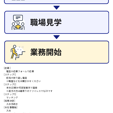
東広島市
その他の専門職
施設管理・整備
清掃
施工管理
自動車整備士
安芸高田市
配送・ドライバー
日給9000円～
山県郡
安芸太田町
[応募]
電話か応募フォームで応募
[ステップ1]
担当が折り返し電話
※職歴などをお聞きかせください
日給10000円以上
[ステップ2]
本社(己斐)か可部営業所で面接
安芸郡
※遠方の方は最寄りのファミレスでもOKです
[ステップ3]
マッチング
[採用決定]
入社手続き
[お仕事開始]
入社
山口県