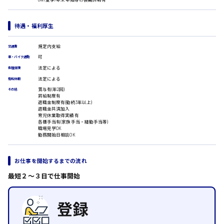
広島市安佐南区
医療事務
翻訳、通訳
待遇・福利厚生
IT・クリエイティブ系
DTPオペレーター
時給1500円以上
規定内支給
交通費
広島市安佐北区
CADオペレーター
可
車・バイク通勤
WEBデザイナー
法定による
各種保険
校正・編集
法定による
有給休暇
システムエンジニア
賞与有(年2回)
その他
プログラマー
広島市安芸区
昇給制度有
カスタマーエンジニア
退職金制度有(勤続3年以上)
退職金共済加入
販売・サービス・フード系
育児休業取得実績有
各種手当有(家族手当・精勤手当等)
経営企画
時給制すべて
職場見学OK
勤務開始日相談OK
販売
廿日市市
レジ
ホール
お仕事を開始するまでの流れ
接客
調理
最短２〜３日で仕事開始
呉市
洗い場
営業
ラウンダー営業
ルート営業
日給8000円～