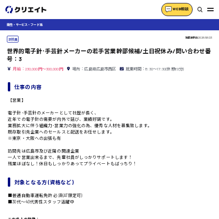
WEB相談
販売・サービス・フード系
掲載更新日
2026/06/23
正社員
世界的電子針･手芸針メーカーの若手営業幹部候補/土日祝休み/問い合わせ番
号：3
月給：230,000円～300,000円
場所：広島県広島市西区
就業時間：8:30〜17:30(休憩60分)
仕事の内容
【営業】
電子針･手芸針のメーカーとして社歴が長く、
近年での電子針の需要が内外で延び、業績好調です。
業務拡大に伴う組織力･営業力の強化の為、優秀な人材を募集致します。
既存取引先企業へのセールスと配送をお任せします。
※東京・大阪への出張も有
訪問先は広島市及び近隣の関連企業
一人で営業出来るまで、先輩社員がしっかりサポートします！
残業ほぼなし！休日もしっかりあってプライベートもばっちり！
対象となる方 (資格など)
■普通自動車運転免許 必須(AT限定可)
■30代〜40代男性スタッフ活躍中
この求人の特徴：