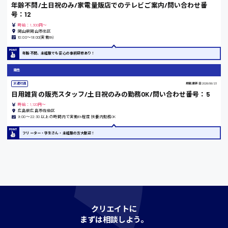
時給1200円〜
年齢不問/土日祝のみ/家電量販店でのテレビご案内/問い合わせ番
号：12
時給：1,300円～
岡山県岡山市北区
島根県
10:00〜19:00(実働8h)
年齢不問、未経験でも安心の事前研修あり！
販売
香川県
派遣社員
掲載更新日
2026/06/23
時給1100円〜
日用雑貨の販売スタッフ/土日祝のみの勤務OK/問い合わせ番号：5
時給：1,120円～
広島県広島市佐伯区
9:00〜22:30 以上の時間内で実働6h程度 扶養内勤務OK
愛知県
フリーター・学生さん・未経験の方大歓迎！
宮城県
時給1000円〜
クリエイトに
神奈川県
まずは相談しよう。