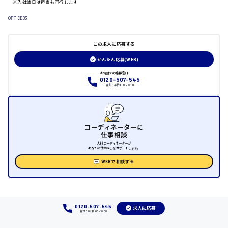
※入社当日は担当も同行します
OFFICE03
日給制すべて
大竹市
この求人に応募する
かんたん応募(WEB)
お電話での応募窓口
0120-507-545
受付：平日9:00 - 18:00
三次市
月給制すべて
コーディネーターに
三原市
仕事相談
人材コーディネーターが
あなたの仕事探しをサポートします。
WEBで相談する
福山市
時給1000円～
0120-507-545
求人に応募
受付：平日9:00 - 18:00
福岡県