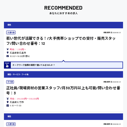
RECOMMENDED
あなたにおすすめの求人
岡山県
販売
時給1100円～
派遣社員
掲載更新日
2026/06/23
若い世代が活躍できる！/大手携帯ショップでの受付・販売スタッ
フ/問い合わせ番号：12
大阪府
時給：1,300円～
広島県東広島市
10:00〜19:00(休憩1h)
チークワーク抜群の環境で働いてみませんか？
竹原市
販売・サービス・フード系
時給1300円〜
正社員
掲載更新日
2026/06/23
正社員/現場資材の営業スタッフ/月30万円以上も可能/問い合わせ番
号：3
熊本県
月給：250,000円～300,000円
広島県大竹市
8:30〜17:00
販売
東京都
派遣社員
掲載更新日
2026/06/23