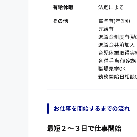
オフィスワーク系
福岡県
有給休暇
法定による
時給1300円〜
貿易事務
熊本県
時給1400円〜
その他
賞与有(年2回)
愛知県
昇給有
総務事務
退職金制度有(勤
千葉県
医療事務
退職金共済加入
鳥取県
育児休業取得実
IT・クリエイティブ
各種手当有(家族
DTPオペレーター
職場見学OK
システムエンジニア
勤務開始日相談O
販売・サービス・フ
経営企画
お仕事を開始するまでの流れ
接客
ラウンダー営業
最短２〜３日で仕事開始
その他の専門職