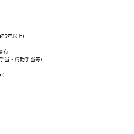
岡山県
大阪府
時給1200円〜
時給1100円〜
データ入力
コールセンターオペレータ
東京都
島根県
ー
日給9000円〜
日給8000円〜
宮城県
神奈川県
経理事務
営業事務
続3年以上)
尾道市
徳島県
翻訳、通訳
績有
系
手当・精勤手当等)
CADオペレーター
WEBデザイナー
プログラマー
カスタマーエンジニア
K
ード系
販売
レジ
調理
洗い場
ルート営業