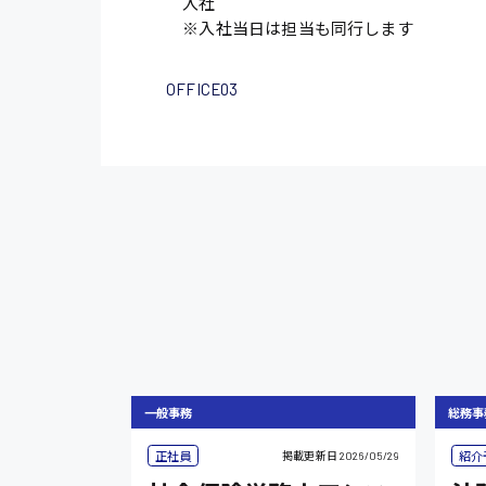
入社
※入社当日は担当も同行します
OFFICE03
一般事務
総務事
正社員
紹介
掲載更新日
2026/05/29