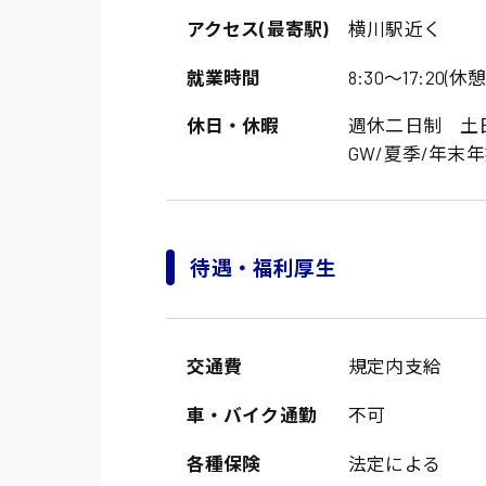
アクセス(最寄駅)
横川駅近く
就業時間
8:30〜17:20(休
休日・休暇
週休二日制 土日
GW/夏季/年末
製造・軽作業・物流
待遇・福利厚生
広島市中区
組立、加工
広島市佐伯区
軽作業
交通費
規定内支給
廿日市市
介護・医療系
時給1200円～
車・バイク通勤
不可
山県郡
時給制すべて
医師
大竹市
各種保険
法定による
日給制すべて