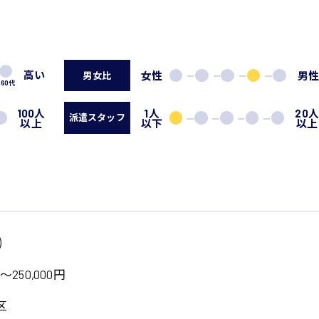
高い
女性
男
男女比
60代
100人
1人
20
派遣スタッフ
以上
以下
以上
)
～250,000円
区