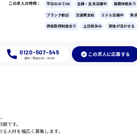
この求人の特徴：
平日のみでOK
主婦・主夫活躍中
長期休暇あり
ブランク歓迎
交通費支給
ミドル活躍中
無
資格取得制度あり
土日祝休み
資格が活かせる
0120-507-545
この
求人に応募
する
受付：平日9:00 - 18:00
く、
好調です。
ける人材を幅広く募集します。