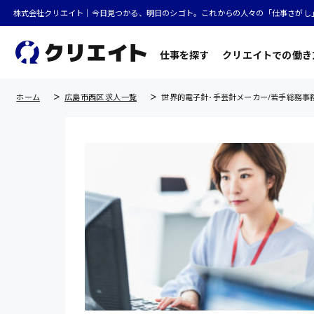
株式会社クリエイト｜今日見つかる、明日のシゴト。これからの人々の「仕事さがし
仕事を探す
クリエイトでの働き
ホーム
広島市西区 求人一覧
世界的電子針･手芸針メーカー/若手総務事