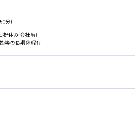
憩50分)
祝休み(会社暦)
年始等の長期休暇有
系
広島市東区
広島市南区
製造オペレーター
検品・包装・箱詰め
広島市安佐南区
広島市安佐北区
フォークリフト
呉市
東広島市
時給1300円～
時給1400円～
安芸太田町
安芸郡
日給8000円～
日給9000円～
介護職
看護助手
三次市
三原市
月給制すべて
時給1000円～