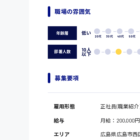
職場の雰囲気
低い
年齢層
20代
30代
40代
50代
10人
部署人数
以下
募集要項
雇用形態
正社員(職業紹介
給与
月給：200,000円
エリア
広島県広島市西