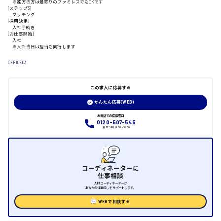
※遠方の方は最寄りのファミレスでもOKです
[ステップ3]
マッチング
[採用決定]
日給制すべて
入社手続き
[お仕事開始]
入社
大竹市
※入社当日は担当も同行します
OFFICE03
三次市
この求人に応募する
かんたん応募(WEB)
月給制すべて
お電話での応募窓口
0120-507-545
受付：平日9:00 - 18:00
三原市
コーディネーターに
福山市
仕事相談
人材コーディネーターが
あなたの仕事探しをサポートします。
時給1000円～
WEBで相談する
福岡県