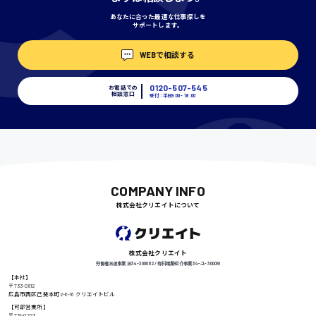
あなたに合った最適な仕事探しを
サポートします。
埼玉県
WEBで相談する
時給1400円〜
0120-507-545
お電話での
相談窓口
受付：平日9:00 - 18:00
千葉県
尾道市
日給9000円〜
COMPANY INFO
株式会社クリエイトについて
徳島県
株式会社クリエイト
労働者派遣事業 派34-300062 / 有料職業紹介事業 34-ユ-300091
【本社】
〒733-0812
広島市西区己斐本町2-6-18 クリエイトビル
高知県
日給8000円〜
【可部営業所】
〒731-0223