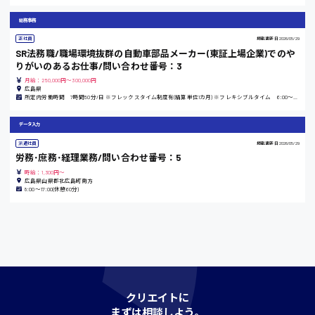
時給1200円〜
総務事務
正社員
掲載更新日
2026/05/29
SR法務職/職場環境抜群の自動車部品メーカー(東証上場企業)でのや
島根県
りがいのあるお仕事/問い合わせ番号：3
月給：250,000円～300,000円
広島県
所定内労働時間 7時間50分/日 ※フレックスタイム制度有(精算単位1カ月) ※フレキシブルタイム 6:00～20:00 ※コアタイム 11:00～14:00
香川県
データ入力
時給1100円〜
派遣社員
掲載更新日
2026/05/29
労務･庶務･経理業務/問い合わせ番号：5
時給：1,300円～
愛知県
広島県山県郡北広島町南方
8:00〜17:00(休憩60分)
宮城県
時給1000円〜
クリエイトに
神奈川県
まずは相談しよう。