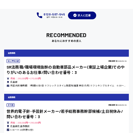
0120-507-545
求人に応募
受付：平日9:00 - 18:00
岡山県
RECOMMENDED
時給1100円～
あなたにおすすめの求人
大阪府
総務事務
紹介予定派遣
掲載更新日
2026/05/29
SR法務職/職場環境抜群の自動車部品メーカー(東証上場企業)でのや
りがいのあるお仕事/問い合わせ番号：3
竹原市
月給：250,000円～270,000円
広島県
所定内労働時間 7時間50分/日 ※フレックスタイム制度有(精算単位1カ月) ※フレキシブルタイム 6:00～20:00 ※コアタイム 11:00～14:00
時給1300円〜
総務事務
熊本県
正社員
掲載更新日
2026/05/29
世界的電子針･手芸針メーカー/若手総務事務幹部候補/土日祝休み/
問い合わせ番号：3
月給：200,000円～250,000円
広島県広島市西区
東京都
8:30〜17:20(休憩50分)