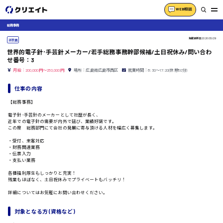
WEB相談
総務事務
掲載更新日
2026/05/29
正社員
世界的電子針･手芸針メーカー/若手総務事務幹部候補/土日祝休み/問い合わ
せ番号：3
月給：200,000円～250,000円
場所：広島県広島市西区
就業時間：8:30〜17:20(休憩50分)
仕事の内容
【総務事務】
電子針･手芸針のメーカーとして社歴が長く、
近年での電子針の需要が内外で延び、業績好調です。
この度 総務部門にて会社の発展に寄与頂ける人材を幅広く募集します。
・受付、来客対応
・財務関連業務
・伝票入力
・支払い業務
各種福利厚生もしっかりと充実！
残業もほぼなく、土日祝休みでプライベートもバッチリ！
詳細についてはお気軽にお問い合わせください。
対象となる方 (資格など)