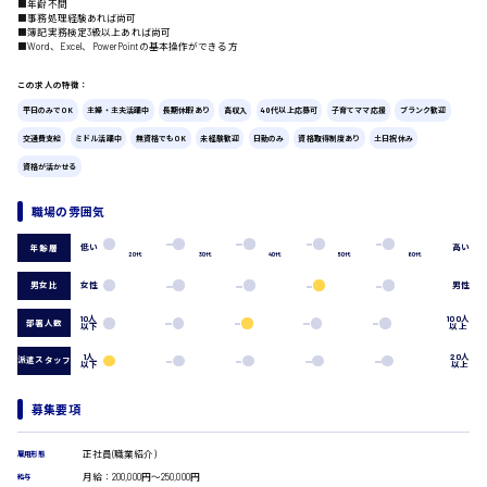
■年齢不問
■事務処理経験あれば尚可
広島市中区
時給1200円～
製造・軽作業・物流系
■簿記実務検定3級以上あれば尚可
■Word、Excel、PowerPointの基本操作ができる方
組立、加工
製造オペレーター
この求人の特徴：
検品・包装・箱詰め
平日のみでOK
主婦・主夫活躍中
長期休暇あり
高収入
40代以上応募可
子育てママ応援
ブランク歓迎
ピッキング・仕分け
広島市東区
軽作業
交通費支給
ミドル活躍中
無資格でもOK
未経験歓迎
日勤のみ
資格取得制度あり
土日祝休み
フォークリフト
資格が活かせる
介護・医療系
時給1300円～
職場の雰囲気
広島市南区
医師
介護職
低い
高い
年齢層
20代
30代
40代
50代
60代
看護助手
看護師
男女比
女性
男性
オフィスワーク系
広島市西区
10人
100人
部署人数
以下
以上
貿易事務
データ入力
1人
20人
派遣スタッフ
以下
以上
コールセンターオペレーター
時給1400円～
一般事務
広島市佐伯区
募集要項
総務事務
経理事務
正社員(職業紹介)
雇用形態
営業事務
月給：200,000円～250,000円
給与
受付事務