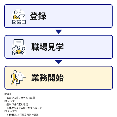
その他の専門職
東広島市
施設管理・整備
清掃
施工管理
自動車整備士
安芸高田市
配送・ドライバー
日給9000円～
山県郡
安芸太田町
日給10000円以上
[応募]
安芸郡
電話か応募フォームで応募
[ステップ1]
担当が折り返し電話
※職歴などをお聞きかせください
[ステップ2]
本社(己斐)か可部営業所で面接
山口県