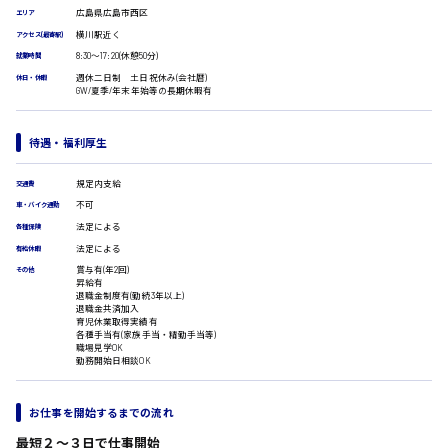
広島県広島市西区
広島市安佐南区
エリア
医療事務
横川駅近く
翻訳、通訳
アクセス(最寄駅)
8:30〜17:20(休憩50分)
就業時間
IT・クリエイティブ系
週休二日制 土日祝休み(会社暦)
休日・休暇
DTPオペレーター
時給1500円以上
GW/夏季/年末年始等の長期休暇有
広島市安佐北区
CADオペレーター
WEBデザイナー
待遇・福利厚生
校正・編集
システムエンジニア
プログラマー
規定内支給
交通費
広島市安芸区
カスタマーエンジニア
不可
車・バイク通勤
法定による
販売・サービス・フード系
各種保険
法定による
有給休暇
経営企画
時給制すべて
賞与有(年2回)
その他
販売
廿日市市
昇給有
レジ
退職金制度有(勤続3年以上)
退職金共済加入
ホール
育児休業取得実績有
接客
各種手当有(家族手当・精勤手当等)
職場見学OK
調理
勤務開始日相談OK
呉市
洗い場
営業
ラウンダー営業
お仕事を開始するまでの流れ
ルート営業
日給8000円～
最短２〜３日で仕事開始