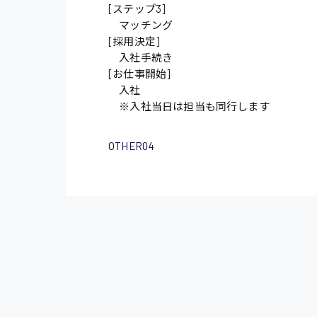
[ステップ3]
マッチング
施設管理・整備
[採用決定]
配送・ドライバー
入社手続き
[お仕事開始]
入社
※入社当日は担当も同行します
OTHER04