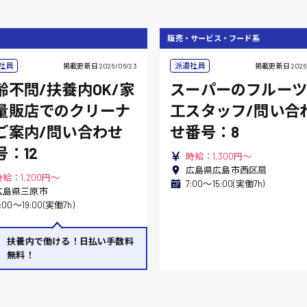
販売・サービス・フード系
社員
派遣社員
掲載更新日
2026/06/23
掲載更新日
2026
齢不問/扶養内OK/家
スーパーのフルーツ
量販店でのクリーナ
工スタッフ/問い合
ご案内/問い合わせ
せ番号：8
号：12
時給：1,300円～
広島県広島市西区扇
時給：1,200円～
7:00〜15:00(実働7h)
広島県三原市
1:00〜19:00(実働7h)
扶養内で働ける！日払い手数料
無料！