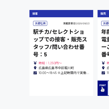
接客
販売
派遣社員
派遣
掲載更新日
2026/06/23
駅チカ/セレクトショ
年
ップでの接客・販売ス
電
タッフ/問い合わせ番
ー
号：5
番
時給：1,250円～
広島県広島市中区堀川町
10:00〜19:45 ※上記時間内で実働8h ※勤務時間の相談OK
1