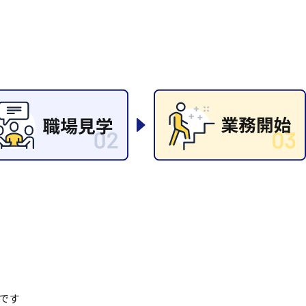
岡山県
大阪府
時給1200円〜
時給1100円〜
データ入力
コールセンターオペレータ
東京都
島根県
ー
日給9000円〜
日給8000円〜
宮城県
神奈川県
経理事務
営業事務
尾道市
徳島県
翻訳、通訳
系
CADオペレーター
WEBデザイナー
プログラマー
カスタマーエンジニア
ード系
販売
レジ
調理
洗い場
ルート営業
です