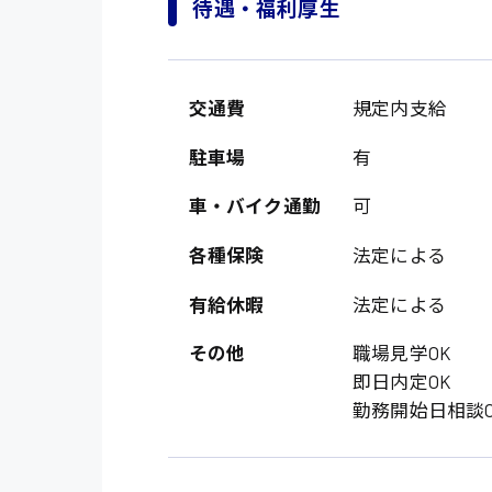
待遇・福利厚生
交通費
規定内支給
駐車場
有
車・バイク通勤
可
各種保険
法定による
製造・軽作業・物流
広島市中区
有給休暇
法定による
組立、加工
広島市佐伯区
軽作業
その他
職場見学OK
廿日市市
即日内定OK
介護・医療系
時給1200円～
勤務開始日相談O
山県郡
時給制すべて
医師
大竹市
日給制すべて