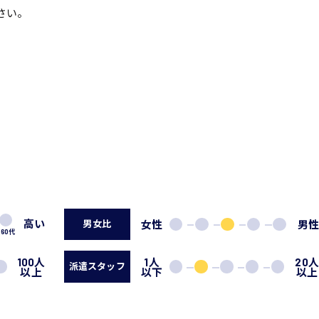
さい。
高い
女性
男
男女比
60代
100人
1人
20
派遣スタッフ
以上
以下
以上