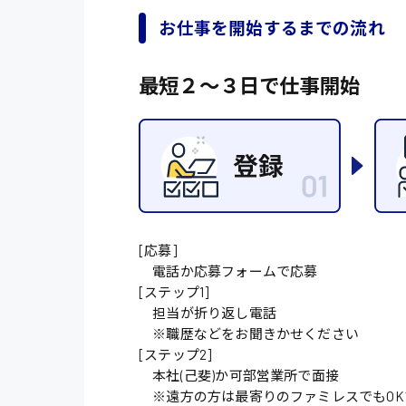
オフィスワーク系
福岡県
時給1300円〜
お仕事を開始するまでの流れ
貿易事務
熊本県
時給1400円〜
愛知県
最短２〜３日で仕事開始
総務事務
千葉県
医療事務
鳥取県
IT・クリエイティブ
DTPオペレーター
システムエンジニア
[応募]
販売・サービス・フ
電話か応募フォームで応募
[ステップ1]
経営企画
担当が折り返し電話
※職歴などをお聞きかせください
接客
[ステップ2]
ラウンダー営業
本社(己斐)か可部営業所で面接
※遠方の方は最寄りのファミレスでもOK
その他の専門職