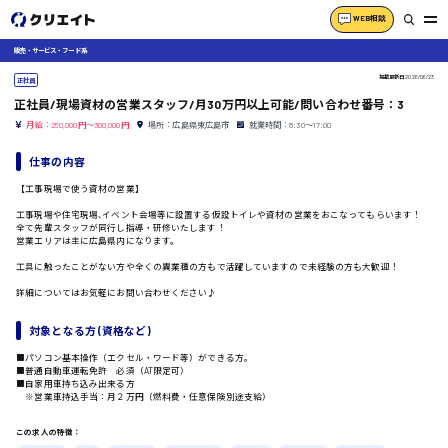
WEB相談
販売・サービス・フード系
掲載更新日
2026/06/23
正社員
正社員/現場資材の営業スタッフ/月30万円以上可能/問い合わせ番号：3
月給：250,000円～300,000円
場所：広島県東広島市
就業時間：8:30〜17:00
仕事の内容
【工事現場で使う資材の営業】
工事現場や住宅現場､イベント会場等に設置する仮設トイレや資材の営業をおこなってもらいます！
全て先輩スタッフが同行し指導・研修いたします！
営業エリアは主に広島県内になります。
工具に触ったことがない方や全くの異業種の方もで活躍していますので未経験の方も大歓迎！
詳細についてはお気軽にお問い合わせください♪
対象となる方 (資格など)
■パソコン基本操作（エクセル・ワード等）ができる方。
■普通自動車運転免許 必須（AT限定可）
■自家用車持ち込み出来る方
※営業車持込手当：月２万円（燃料費・任意保険別途支給）
この求人の特徴：