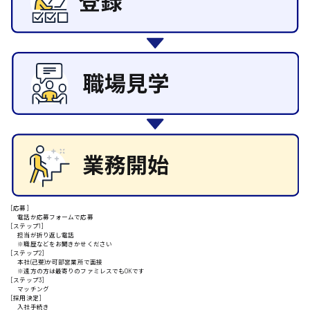
その他の専門職
東広島市
施設管理・整備
清掃
施工管理
自動車整備士
安芸高田市
配送・ドライバー
日給9000円～
山県郡
安芸太田町
[応募]
電話か応募フォームで応募
[ステップ1]
日給10000円以上
担当が折り返し電話
※職歴などをお聞きかせください
安芸郡
[ステップ2]
本社(己斐)か可部営業所で面接
※遠方の方は最寄りのファミレスでもOKです
[ステップ3]
マッチング
[採用決定]
入社手続き