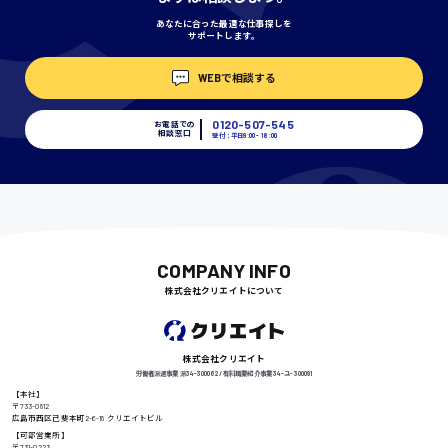
あなたに合った最適な仕事探しを
サポートします。
埼玉県
WEBで相談する
時給1400円〜
0120-507-545
お電話での
相談窓口
受付：平日9:00 - 18:00
千葉県
尾道市
日給9000円〜
COMPANY INFO
株式会社クリエイトについて
徳島県
株式会社クリエイト
労働者派遣事業 派34-300062 / 有料職業紹介事業 34-ユ-300091
【本社】
〒733-0812
広島市西区己斐本町2-6-18 クリエイトビル
高知県
日給8000円〜
【可部営業所】
〒731-0223