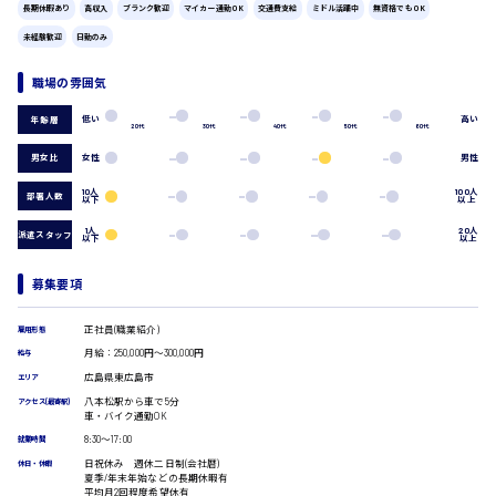
長期休暇あり
高収入
ブランク歓迎
マイカー通勤OK
交通費支給
ミドル活躍中
無資格でもOK
広島市中区
時給1200円～
製造・軽作業・物流系
未経験歓迎
日勤のみ
組立、加工
製造オペレーター
職場の雰囲気
検品・包装・箱詰め
低い
高い
年齢層
ピッキング・仕分け
広島市東区
20代
30代
40代
50代
60代
軽作業
男女比
女性
男性
フォークリフト
介護・医療系
10人
100人
部署人数
以下
以上
時給1300円～
広島市南区
医師
1人
20人
派遣スタッフ
以下
以上
介護職
看護助手
募集要項
看護師
オフィスワーク系
広島市西区
正社員(職業紹介)
雇用形態
貿易事務
月給：250,000円～300,000円
給与
データ入力
広島県東広島市
エリア
コールセンターオペレーター
八本松駅から車で5分
アクセス(最寄駅)
時給1400円～
一般事務
広島市佐伯区
車・バイク通勤OK
総務事務
8:30〜17:00
就業時間
経理事務
日祝休み 週休二日制(会社暦)
休日・休暇
営業事務
夏季/年末年始などの長期休暇有
受付事務
平均月2回程度希望休有