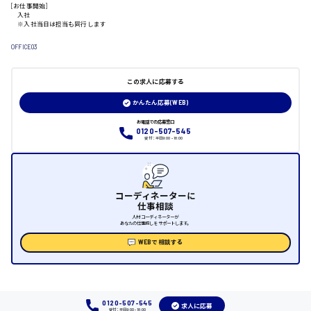
山口県
[お仕事開始]
入社
※入社当日は担当も同行します
日給制すべて
OFFICE03
大竹市
この求人に応募する
かんたん応募(WEB)
三次市
お電話での応募窓口
0120-507-545
受付：平日9:00 - 18:00
月給制すべて
三原市
コーディネーターに
仕事相談
人材コーディネーターが
あなたの仕事探しをサポートします。
WEBで相談する
福山市
時給1000円～
0120-507-545
求人に応募
福岡県
受付：平日9:00 - 18:00