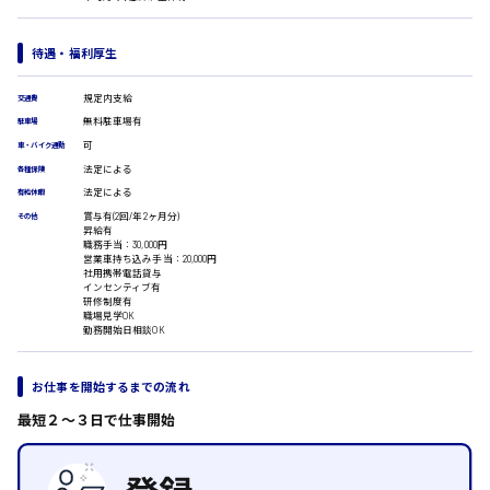
広島市安佐南区
医療事務
翻訳、通訳
待遇・福利厚生
IT・クリエイティブ系
DTPオペレーター
時給1500円以上
規定内支給
交通費
広島市安佐北区
CADオペレーター
無料駐車場有
駐車場
WEBデザイナー
可
車・バイク通勤
校正・編集
法定による
各種保険
システムエンジニア
法定による
有給休暇
プログラマー
広島市安芸区
賞与有(2回/年2ヶ月分)
その他
カスタマーエンジニア
昇給有
職務手当：30,000円
販売・サービス・フード系
営業車持ち込み手当：20,000円
社用携帯電話貸与
経営企画
時給制すべて
インセンティブ有
販売
研修制度有
廿日市市
職場見学OK
レジ
勤務開始日相談OK
ホール
接客
調理
お仕事を開始するまでの流れ
呉市
洗い場
最短２〜３日で仕事開始
営業
ラウンダー営業
ルート営業
日給8000円～