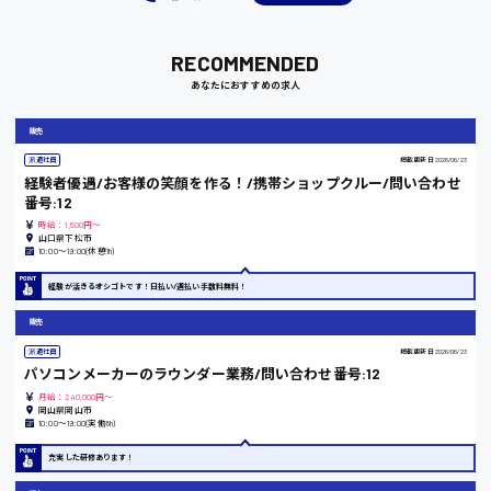
RECOMMENDED
あなたにおすすめの求人
岡山県
時給1100円～
販売
派遣社員
掲載更新日
2026/06/23
経験者優遇/お客様の笑顔を作る！/携帯ショップクルー/問い合わせ
大阪府
番号:12
時給：1,500円～
山口県下松市
10:00〜19:00(休憩1h)
竹原市
経験が活きるオシゴトです！日払い/週払い手数料無料！
時給1300円〜
販売
派遣社員
掲載更新日
2026/06/23
パソコンメーカーのラウンダー業務/問い合わせ番号:12
熊本県
月給：240,000円～
岡山県岡山市
10:00〜19:00(実働8h)
充実した研修あります！
東京都