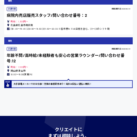
販売
時給1200円〜
派遣社員
掲載更新日
2026/06/23
病院内売店販売スタッフ/問い合わせ番号：2
時給：1,300円～
島根県
広島県広島市南区霞
(1)6:45〜15:45 (2)9:30〜18:30 (3)11:30〜20:30 ※各休憩1h ※土日祝を含む、(1)〜(3)のシフト制
販売
派遣社員
掲載更新日
2026/06/23
香川県
年齢不問/高時給/未経験者も安心の営業ラウンダー/問い合わせ番
時給1100円〜
号:12
時給：1,500円～
岡山県津山市
10:00〜18:00(実働7h)
愛知県
大手家電メーカーでのお仕事！充実の事前研修あり！当社は日払い週払い無料！
宮城県
時給1000円〜
クリエイトに
神奈川県
まずは相談しよう。