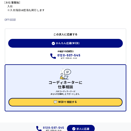
[お仕事開始]
山口県
入社
※入社当日は担当も同行します
OFFICE03
日給制すべて
大竹市
この求人に応募する
かんたん応募(WEB)
お電話での応募窓口
0120-507-545
三次市
受付：平日9:00 - 18:00
月給制すべて
コーディネーターに
三原市
仕事相談
人材コーディネーターが
あなたの仕事探しをサポートします。
WEBで相談する
福山市
時給1000円～
0120-507-545
求人に応募
受付：平日9:00 - 18:00