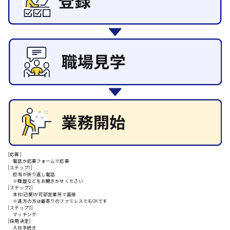
その他の専門職
東広島市
施設管理・整備
清掃
施工管理
自動車整備士
安芸高田市
配送・ドライバー
日給9000円～
山県郡
安芸太田町
[応募]
電話か応募フォームで応募
[ステップ1]
担当が折り返し電話
日給10000円以上
※職歴などをお聞きかせください
[ステップ2]
安芸郡
本社(己斐)か可部営業所で面接
※遠方の方は最寄りのファミレスでもOKです
[ステップ3]
マッチング
[採用決定]
入社手続き