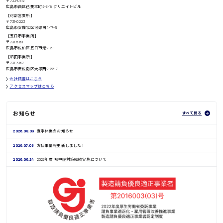
〒733-0812
高知県
広島市西区己斐本町2-6-18 クリエイトビル
日給8000円〜
【可部営業所】
〒731-0223
広島市安佐北区可部南4-17-5
【五日市事業所】
〒731-5161
広島市佐伯区五日市港2-2-1
鳥取県
【沼田事業所】
〒731-3167
広島市安佐南区大塚西2-22-7
会社概要はこちら
アクセスマップはこちら
お知らせ
すべて見る
2026.08.03
夏季休業のお知らせ
2026.07.06
お仕事情報更新しました！
2026.06.24
2026年度 熱中症対策継続実施について