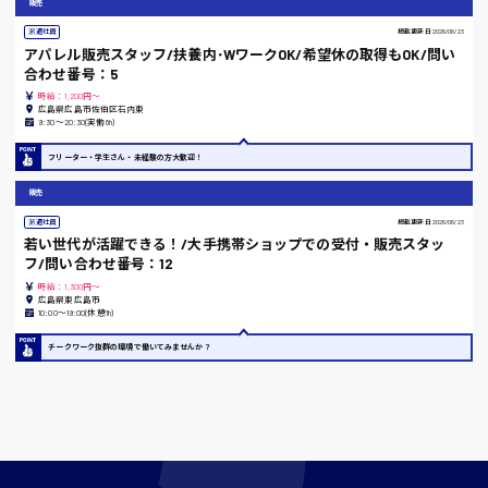
販売
東京都
派遣社員
掲載更新日
2026/06/23
時給1200円〜
アパレル販売スタッフ/扶養内･WワークOK/希望休の取得もOK/問い
合わせ番号：5
時給：1,200円～
広島県広島市佐伯区石内東
島根県
9:30〜20:30(実働8h)
フリーター・学生さん・未経験の方大歓迎！
販売
香川県
派遣社員
掲載更新日
2026/06/23
時給1100円〜
若い世代が活躍できる！/大手携帯ショップでの受付・販売スタッ
フ/問い合わせ番号：12
時給：1,300円～
広島県東広島市
愛知県
10:00〜19:00(休憩1h)
チークワーク抜群の環境で働いてみませんか？
宮城県
時給1000円〜