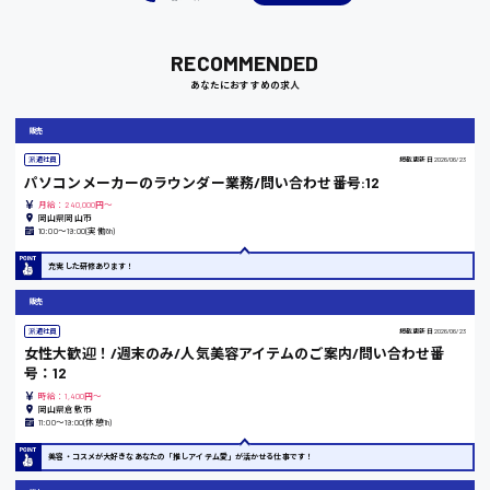
福岡県
RECOMMENDED
あなたにおすすめの求人
岡山県
販売
時給1100円～
派遣社員
掲載更新日
2026/06/23
パソコンメーカーのラウンダー業務/問い合わせ番号:12
月給：240,000円～
大阪府
岡山県岡山市
10:00〜19:00(実働8h)
充実した研修あります！
販売
竹原市
派遣社員
掲載更新日
2026/06/23
時給1300円〜
女性大歓迎！/週末のみ/人気美容アイテムのご案内/問い合わせ番
号：12
時給：1,400円～
熊本県
岡山県倉敷市
11:00〜19:00(休憩1h)
美容・コスメが大好きなあなたの「推しアイテム愛」が活かせる仕事です！