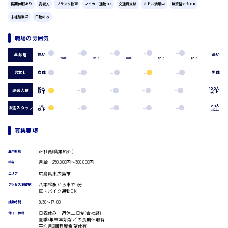
長期休暇あり
高収入
ブランク歓迎
マイカー通勤OK
交通費支給
ミドル活躍中
無資格でもOK
広島市中区
時給1200円～
製造・軽作業・物流系
未経験歓迎
日勤のみ
組立、加工
製造オペレーター
職場の雰囲気
検品・包装・箱詰め
低い
高い
年齢層
ピッキング・仕分け
広島市東区
20代
30代
40代
50代
60代
軽作業
男女比
女性
男性
フォークリフト
10人
100人
部署人数
介護・医療系
以下
以上
時給1300円～
医師
広島市南区
1人
20人
派遣スタッフ
以下
以上
介護職
看護助手
募集要項
看護師
オフィスワーク系
広島市西区
正社員(職業紹介)
雇用形態
貿易事務
月給：250,000円～300,000円
給与
データ入力
広島県東広島市
エリア
コールセンターオペレーター
八本松駅から車で5分
アクセス(最寄駅)
一般事務
時給1400円～
車・バイク通勤OK
広島市佐伯区
総務事務
8:30〜17:00
就業時間
経理事務
日祝休み 週休二日制(会社暦)
休日・休暇
営業事務
夏季/年末年始などの長期休暇有
平均月2回程度希望休有
受付事務