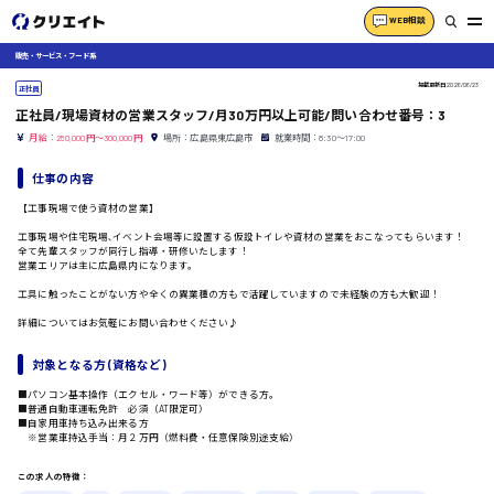
WEB相談
販売・サービス・フード系
掲載更新日
2026/06/23
正社員
正社員/現場資材の営業スタッフ/月30万円以上可能/問い合わせ番号：3
月給：250,000円～300,000円
場所：広島県東広島市
就業時間：8:30〜17:00
仕事の内容
【工事現場で使う資材の営業】
工事現場や住宅現場､イベント会場等に設置する仮設トイレや資材の営業をおこなってもらいます！
全て先輩スタッフが同行し指導・研修いたします！
営業エリアは主に広島県内になります。
工具に触ったことがない方や全くの異業種の方もで活躍していますので未経験の方も大歓迎！
詳細についてはお気軽にお問い合わせください♪
対象となる方 (資格など)
■パソコン基本操作（エクセル・ワード等）ができる方。
■普通自動車運転免許 必須（AT限定可）
■自家用車持ち込み出来る方
※営業車持込手当：月２万円（燃料費・任意保険別途支給）
この求人の特徴：