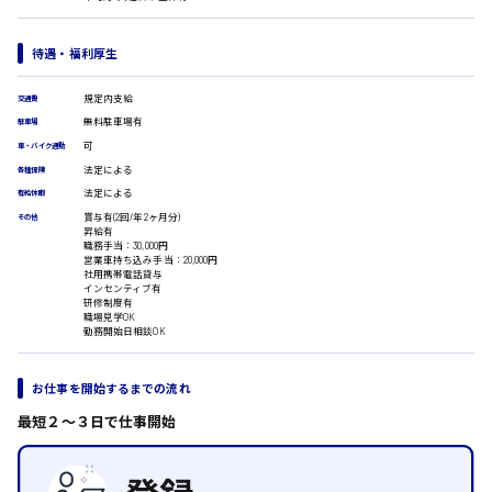
医療事務
広島市安佐南区
翻訳、通訳
待遇・福利厚生
IT・クリエイティブ系
規定内支給
DTPオペレーター
交通費
時給1500円以上
CADオペレーター
無料駐車場有
広島市安佐北区
駐車場
WEBデザイナー
可
車・バイク通勤
校正・編集
法定による
各種保険
システムエンジニア
法定による
有給休暇
プログラマー
賞与有(2回/年2ヶ月分)
その他
広島市安芸区
カスタマーエンジニア
昇給有
職務手当：30,000円
販売・サービス・フード系
営業車持ち込み手当：20,000円
社用携帯電話貸与
経営企画
インセンティブ有
時給制すべて
研修制度有
販売
職場見学OK
廿日市市
レジ
勤務開始日相談OK
ホール
接客
お仕事を開始するまでの流れ
調理
洗い場
呉市
最短２〜３日で仕事開始
営業
ラウンダー営業
ルート営業
日給8000円～