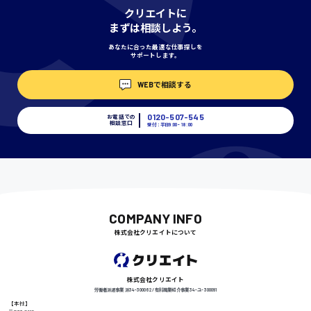
神奈川県
クリエイトに
まずは相談しよう。
あなたに合った最適な仕事探しを
サポートします。
埼玉県
時給1400円〜
WEBで相談する
0120-507-545
お電話での
相談窓口
受付：平日9:00 - 18:00
千葉県
尾道市
日給9000円〜
COMPANY INFO
株式会社クリエイトについて
徳島県
株式会社クリエイト
労働者派遣事業 派34-300062 / 有料職業紹介事業 34-ユ-300091
【本社】