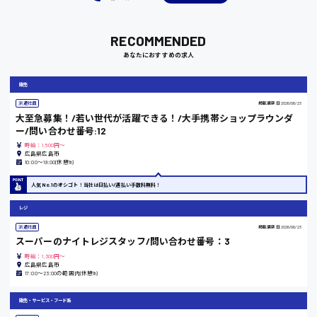
RECOMMENDED
岡山県
あなたにおすすめの求人
時給1100円～
販売
派遣社員
掲載更新日
2026/06/23
大阪府
大至急募集！/若い世代が活躍できる！/大手携帯ショップラウンダ
ー/問い合わせ番号:12
時給：1,500円～
広島県広島市
10:00〜19:00(休憩1h)
竹原市
人気No.1のオシゴト！当社は日払い/週払い手数料無料！
時給1300円〜
レジ
派遣社員
掲載更新日
2026/06/23
熊本県
スーパーのナイトレジスタッフ/問い合わせ番号：3
時給：1,300円～
広島県広島市
17:00～23:00の範囲内(休憩1h)
東京都
販売・サービス・フード系
時給1200円〜