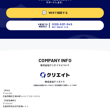
サポートします。
埼玉県
WEBで相談する
時給1400円〜
0120-507-545
お電話での
相談窓口
受付：平日9:00 - 18:00
千葉県
尾道市
日給9000円〜
COMPANY INFO
株式会社クリエイトについて
徳島県
株式会社クリエイト
労働者派遣事業 派34-300062 / 有料職業紹介事業 34-ユ-300091
【本社】
〒733-0812
広島市西区己斐本町2-6-18 クリエイトビル
高知県
日給8000円〜
【可部営業所】
〒731-0223
広島市安佐北区可部南4-17-5