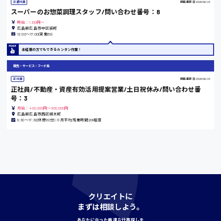
派遣社員
掲載更新日
2026/06/23
スーパーのお惣菜調理スタッフ/問い合わせ番号：8
時給：1,100円～
広島県広島市中区袋町
島根県
12:00〜17:00(実働5h)
未経験の方でもできるカンタン作業！
販売・サービス・フード系
香川県
正社員
掲載更新日
2026/06/23
時給1100円〜
正社員/不動産・資産有効活用提案営業/土日祝休み/問い合わせ番
号：3
月給：400,000円～900,000円
広島県広島市西区楠木町
愛知県
8:30〜17:30(休憩60分) ※月平均残業時間20h程度
宮城県
時給1000円〜
クリエイトに
神奈川県
まずは相談しよう。
あなたに合った最適な仕事探しを