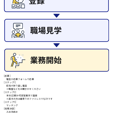
その他の専門職
施設管理・整備
清掃
施工管理
安芸高田市
自動車整備士
配送・ドライバー
日給9000円～
山県郡
安芸太田町
[応募]
電話か応募フォームで応募
日給10000円以上
[ステップ1]
担当が折り返し電話
安芸郡
※職歴などをお聞きかせください
[ステップ2]
本社(己斐)か可部営業所で面接
※遠方の方は最寄りのファミレスでもOKです
[ステップ3]
マッチング
[採用決定]
山口県
入社手続き