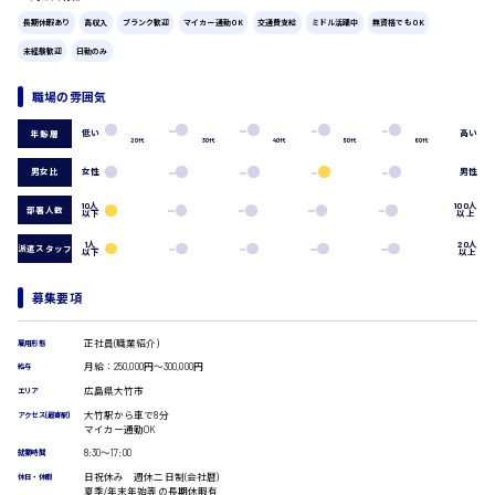
広島市中区
時給1200円～
長期休暇あり
高収入
ブランク歓迎
マイカー通勤OK
交通費支給
ミドル活躍中
無資格でもOK
製造・軽作業・物流系
組立、加工
未経験歓迎
日勤のみ
製造オペレーター
検品・包装・箱詰め
職場の雰囲気
広島市東区
ピッキング・仕分け
低い
高い
年齢層
軽作業
20代
30代
40代
50代
60代
フォークリフト
男女比
女性
男性
介護・医療系
10人
100人
時給1300円～
部署人数
広島市南区
以下
以上
医師
介護職
1人
20人
派遣スタッフ
以下
以上
看護助手
看護師
募集要項
オフィスワーク系
広島市西区
貿易事務
正社員(職業紹介)
雇用形態
データ入力
月給：250,000円～300,000円
給与
コールセンターオペレーター
広島県大竹市
エリア
時給1400円～
一般事務
広島市佐伯区
大竹駅から車で8分
アクセス(最寄駅)
総務事務
マイカー通勤OK
経理事務
8:30〜17:00
就業時間
営業事務
日祝休み 週休二日制(会社暦)
休日・休暇
受付事務
夏季/年末年始等の長期休暇有