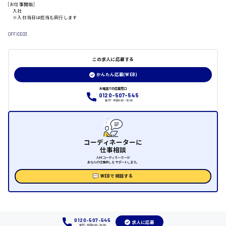
[お仕事開始]
入社
※入社当日は担当も同行します
日給制すべて
OFFICE03
大竹市
この求人に応募する
かんたん応募(WEB)
三次市
お電話での応募窓口
0120-507-545
受付：平日9:00 - 18:00
月給制すべて
三原市
コーディネーターに
仕事相談
人材コーディネーターが
あなたの仕事探しをサポートします。
福山市
WEBで相談する
時給1000円～
福岡県
0120-507-545
求人に応募
受付：平日9:00 - 18:00