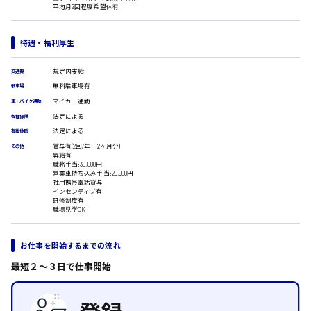
広島市安佐南区
平均月2回程度希望休有
医療事務
翻訳、通訳
IT・クリエイティブ系
待遇・福利厚生
時給1500円以上
DTPオペレーター
広島市安佐北区
規定内支給
CADオペレーター
交通費
WEBデザイナー
無料駐車場有
駐車場
校正・編集
マイカー通勤
車・バイク通勤
システムエンジニア
法定による
各種保険
プログラマー
広島市安芸区
法定による
有給休暇
カスタマーエンジニア
賞与有(2回/年 2ヶ月分)
その他
昇給有
販売・サービス・フード系
職務手当:30,000円
営業車持ち込み手当:20,000円
経営企画
時給制すべて
社用携帯電話貸与
販売
廿日市市
インセンティブ有
研修制度有
レジ
職場見学OK
ホール
接客
調理
お仕事を開始するまでの流れ
呉市
洗い場
最短２〜３日で仕事開始
営業
ラウンダー営業
日給8000円～
ルート営業
東広島市