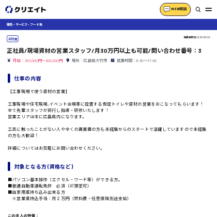
WEB相談
販売・サービス・フード系
掲載更新日
2026/06/23
正社員
正社員/現場資材の営業スタッフ/月30万円以上も可能/問い合わせ番号：3
月給：250,000円～300,000円
場所：広島県大竹市
就業時間：8:30〜17:00
仕事の内容
【工事現場で使う資材の営業】
工事現場や住宅現場､イベント会場等に設置する仮設トイレや資材の営業をおこなってもらいます！
全て先輩スタッフが同行し指導・研修いたします！
営業エリアは主に広島県内になります。
工具に触ったことがない人や全くの異業種の方も未経験からのスタートで活躍していますので未経験
の方も大歓迎！
詳細についてはお気軽にお問い合わせください。
対象となる方 (資格など)
■パソコン基本操作（エクセル・ワード等）ができる方。
■普通自動車運転免許 必須（AT限定可）
■自家用車持ち込み出来る方
※営業車持込手当：月２万円（燃料費・任意保険別途支給）
この求人の特徴：