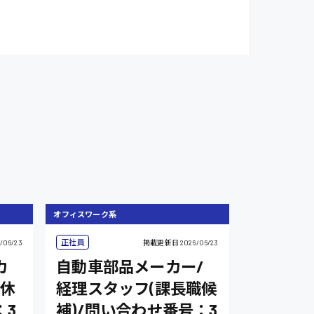
オフィスワーク系
正社員
/06/23
掲載更新日
2026/06/23
カ
自動車部品メーカー/
祝休
経理スタッフ(課長職候
：3
補)/問い合わせ番号：3