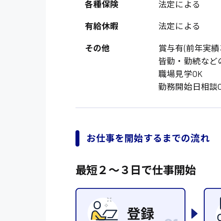
オフィスワーク系
各種保険
法定による
福岡県
時給1300円〜
貿易事務
熊本県
有給休暇
法定による
時給1400円〜
愛知県
総務事務
その他
賞与有(前年実績
千葉県
皆勤・勤続など
医療事務
職場見学OK
鳥取県
IT・クリエイティブ
勤務開始日相談O
DTPオペレーター
システムエンジニア
お仕事を開始するまでの流れ
販売・サービス・フ
経営企画
最短２〜３日で仕事開始
接客
ラウンダー営業
その他の専門職