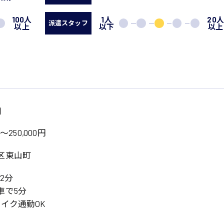
100人
1人
20
派遣スタッフ
以上
以下
以上
)
～250,000円
区東山町
2分
車で5分
イク通勤OK