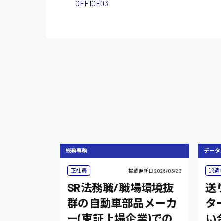
OFFICE03
総務事務
データ
正社員
派遣
掲載更新日
2026/06/23
SR法務職/職場環境抜
送
群の自動車部品メーカ
タ
ー(東証上場企業)での
い