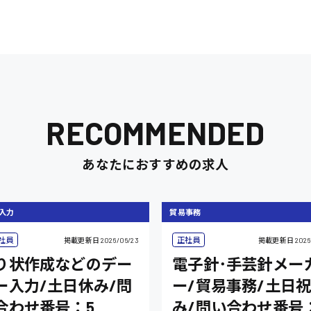
RECOMMENDED
あなたにおすすめの求人
入力
貿易事務
社員
正社員
掲載更新日
2026/06/23
掲載更新日
2026
り状作成などのデー
電子針･手芸針メー
ー入力/土日休み/問
ー/貿易事務/土日
合わせ番号：5
み/問い合わせ番号