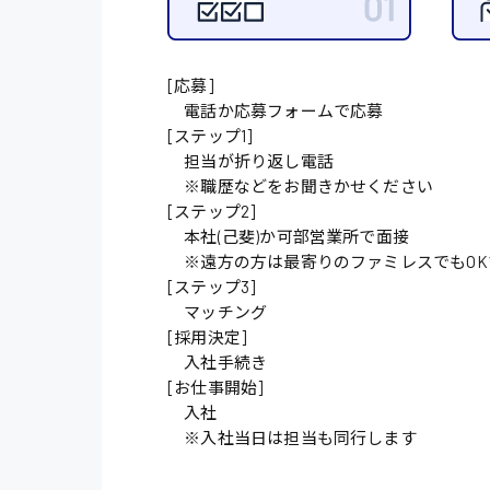
施設管理・整備
配送・ドライバー
[応募]
電話か応募フォームで応募
[ステップ1]
担当が折り返し電話
※職歴などをお聞きかせください
[ステップ2]
本社(己斐)か可部営業所で面接
※遠方の方は最寄りのファミレスでもOK
[ステップ3]
マッチング
[採用決定]
入社手続き
[お仕事開始]
入社
※入社当日は担当も同行します