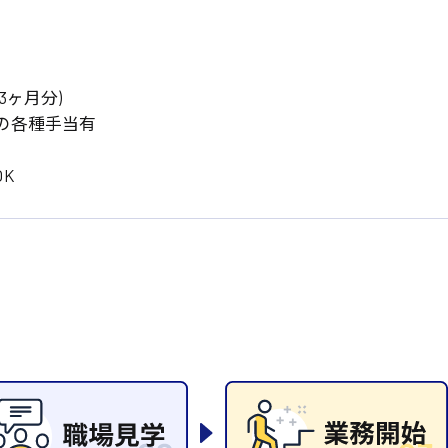
岡山県
大阪府
時給1200円〜
時給1100円〜
データ入力
コールセンターオペレータ
東京都
島根県
ー
日給9000円〜
日給8000円〜
宮城県
神奈川県
経理事務
営業事務
3ヶ月分)
尾道市
徳島県
の各種手当有
翻訳、通訳
系
K
CADオペレーター
WEBデザイナー
プログラマー
カスタマーエンジニア
ード系
販売
レジ
調理
洗い場
ルート営業