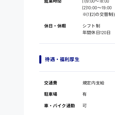
就業時間
(1)9:00〜18:00
(2)10:00〜19:00
※(1)(2)の交替制
休日・休暇
シフト制
年間休日120日
待遇・福利厚生
製造・軽作業・物流
広島市中区
組立、加工
広島市佐伯区
軽作業
交通費
規定内支給
廿日市市
介護・医療系
時給1200円～
駐車場
有
山県郡
時給制すべて
医師
車・バイク通勤
可
大竹市
日給制すべて