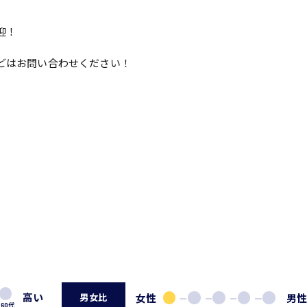
迎！
。
どはお問い合わせください！
高い
女性
男
男女比
60代