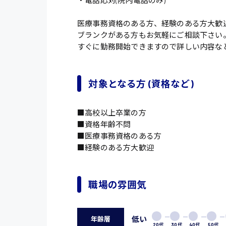
・電話応対(院内電話のみ)
医療事務資格のある方、経験のある方大歓
ブランクがある方もお気軽にご相談下さい
すぐに勤務開始できますので詳しい内容な
対象となる方 (資格など)
■高校以上卒業の方
■資格年齢不問
■医療事務資格のある方
■経験のある方大歓迎
職場の雰囲気
低い
年齢層
20代
30代
40代
50代