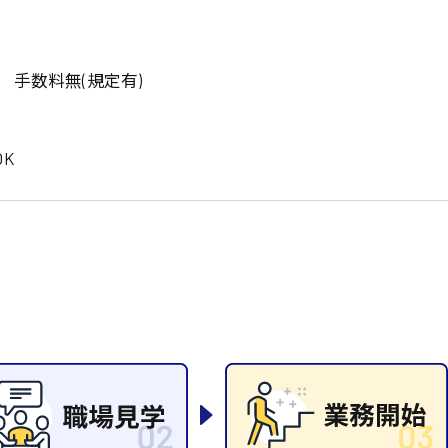
岡山県
大阪府
時給1200円〜
時給1100円〜
データ入力
コールセンターオペレータ
東京都
島根県
ー
日給9000円〜
日給8000円〜
 手数料無(規定有)
宮城県
神奈川県
経理事務
営業事務
尾道市
徳島県
翻訳、通訳
K
系
CADオペレーター
WEBデザイナー
プログラマー
カスタマーエンジニア
ード系
販売
レジ
調理
洗い場
ルート営業