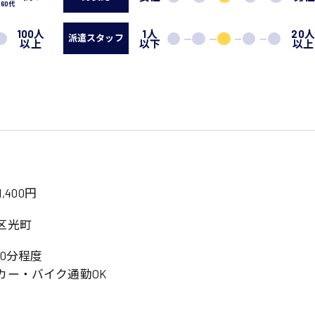
60代
100人
1人
20
派遣スタッフ
以上
以下
以上
,400円
区光町
0分程度
カー・バイク通勤OK