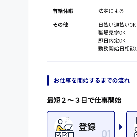
オフィスワーク系
福岡県
時給1300円〜
有給休暇
法定による
貿易事務
熊本県
時給1400円〜
その他
日払い週払いOK
愛知県
総務事務
職場見学OK
千葉県
医療事務
即日内定OK
勤務開始日相談O
鳥取県
IT・クリエイティブ
DTPオペレーター
システムエンジニア
お仕事を開始するまでの流れ
販売・サービス・フ
最短２〜３日で仕事開始
経営企画
接客
ラウンダー営業
その他の専門職