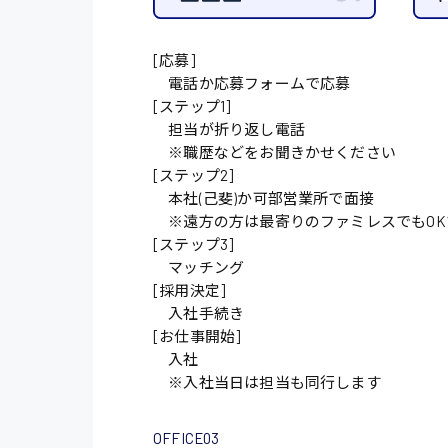
施設管理・整備
[応募]
配送・ドライバー
電話か応募フォームで応募
[ステップ1]
担当が折り返し電話
※職歴などをお聞きかせください
[ステップ2]
本社(己斐)か可部営業所で面接
※遠方の方は最寄りのファミレスでもOK
[ステップ3]
マッチング
[採用決定]
入社手続き
[お仕事開始]
入社
※入社当日は担当も同行します
OFFICE03