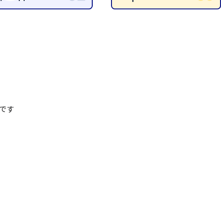
清掃
施工管理
です