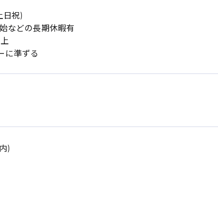
土日祝)
年始などの長期休暇有
以上
ーに準ずる
系
広島市東区
広島市南区
製造オペレーター
検品・包装・箱詰め
内)
広島市安佐南区
広島市安佐北区
フォークリフト
呉市
東広島市
時給1300円～
時給1400円～
安芸太田町
安芸郡
日給8000円～
日給9000円～
介護職
看護助手
三次市
三原市
月給制すべて
時給1000円～