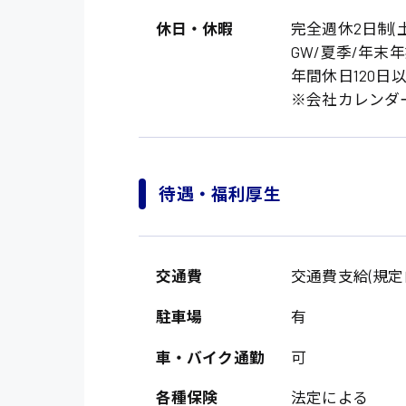
休日・休暇
完全週休2日制(
GW/夏季/年末
年間休日120日
※会社カレンダ
待遇・福利厚生
製造・軽作業・物流
広島市中区
組立、加工
交通費
交通費支給(規定
広島市佐伯区
軽作業
廿日市市
駐車場
有
介護・医療系
時給1200円～
山県郡
車・バイク通勤
可
時給制すべて
医師
大竹市
各種保険
法定による
日給制すべて