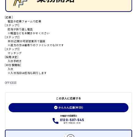
山口県
[応募]
電話か応募フォームで応募
[ステップ1]
担当が折り返し電話
日給制すべて
※職歴などをお聞きかせください
[ステップ2]
本社(己斐)か可部営業所で面接
大竹市
※遠方の方は最寄りのファミレスでもOKです
[ステップ3]
マッチング
[採用決定]
入社手続き
[お仕事開始]
入社
三次市
※入社当日は担当も同行します
OFFICE03
月給制すべて
この求人に応募する
三原市
かんたん応募(WEB)
お電話での応募窓口
0120-507-545
受付：平日9:00 - 18:00
福山市