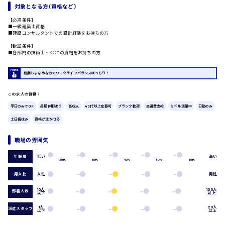
対象となる方 (資格など)
広島市中区
時給1200円～
製造・軽作業・物流系
【必須条件】
■一級建築士資格
組立、加工
■建設コンサルタントでの設計経験をお持ちの方
製造オペレーター
【歓迎条件】
検品・包装・箱詰め
■各部門の技術士・RCCMの資格をお持ちの方
ピッキング・仕分け
広島市東区
軽作業
残業も少なめなのでワークライフバランスばっちり！
フォークリフト
介護・医療系
この求人の特徴：
時給1300円～
医師
平日のみでOK
長期休暇あり
高収入
40代以上応募可
ブランク歓迎
交通費支給
ミドル活躍中
日勤のみ
広島市南区
介護職
土日祝休み
資格が活かせる
看護助手
看護師
職場の雰囲気
オフィスワーク系
広島市西区
低い
高い
年齢層
貿易事務
20代
30代
40代
50代
60代
データ入力
男女比
女性
男性
コールセンターオペレーター
10人
100人
一般事務
部署人数
以下
以上
時給1400円～
広島市佐伯区
総務事務
1人
20人
派遣スタッフ
経理事務
以下
以上
営業事務