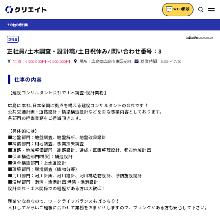
WEB相談
その他の専門職
掲載更新日
2026/06/23
正社員
正社員/土木調査・設計職/土日祝休み/問い合わせ番号：3
年収：4,500,000円～6,500,000円
場所：広島県広島市東区光町
就業時間：9:00〜17:30
仕事の内容
【建設コンサルタント会社で土木調査･設計業務】
広島に本社､日本全国に拠点を構える建設コンサルタントの会社です！
公共交通計画・道路設計・橋梁構造設計などを主な事業内容としております。
各部門の担当業務をご担当頂きます。
【具体的には】
■地盤部門：地盤調査、地盤解析、地盤改良設計
■補償部門：用地調査、事業損失調査
■道路・地域整備部門：道路設計、造成・区画整理設計、都市地域計画
■保全構造部門(橋梁)：構造設計
■保全構造部門：上水道設計
■環境部門：環境調査（植物分野）
■河川部門：河川計画、河川設計、河川構造物設計、砂防施設設計
■沿岸部門：港湾・漁港計画,港湾・漁港設計
設計会社・土木関係での経歴がある方は大歓迎！
残業少なめなので、ワークライフバランスもばっちり！
入社してからはご経験に合わせて業務をおまかせしますので、ブランクがある方も安心して下さい。