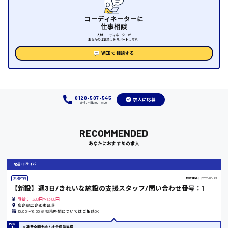
時給1000円～
コーディネーターに
仕事相談
福岡県
人材コーディネーターが
あなたの仕事探しをサポートします。
WEBで相談する
岡山県
時給1100円～
0120-507-545
求人に応募
受付：平日9:00 - 18:00
大阪府
RECOMMENDED
あなたにおすすめの求人
配送・ドライバー
竹原市
派遣社員
掲載更新日
2026/06/23
時給1300円〜
【新設】週3日/きれいな施設の支援スタッフ/問い合わせ番号：1
時給：1,300円～1,500円
広島県広島市東区曙
10:00〜16:00 ※勤務時間についてはご相談OK
熊本県
交通費全額支給！社会保険完備！