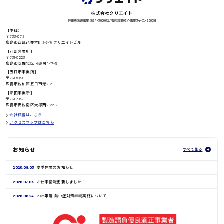
株式会社クリエイト
労働者派遣事業 派34-300062 / 有料職業紹介事業 34-ユ-300091
【本社】
〒733-0812
高知県
日給8000円〜
広島市西区己斐本町2-6-18 クリエイトビル
【可部営業所】
〒731-0223
広島市安佐北区可部南4-17-5
【五日市事業所】
〒731-5161
鳥取県
広島市佐伯区五日市港2-2-1
【沼田事業所】
〒731-3167
広島市安佐南区大塚西2-22-7
会社概要はこちら
アクセスマップはこちら
お知らせ
すべて見る
2026.08.03
夏季休業のお知らせ
2026.07.06
お仕事情報更新しました！
2026.06.24
2026年度 熱中症対策継続実施について