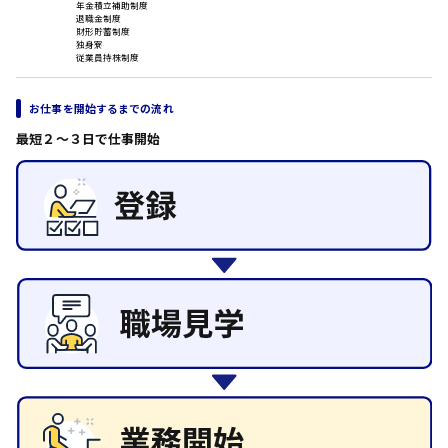
年金積立補助制度
退職金制度
その他の専門職
日給8000円～
財形貯蓄制度
施設管理・整備
独身寮
東広島市
従業員持株制度
清掃
施工管理
自動車整備士
お仕事を開始するまでの流れ
配送・ドライバー
安芸高田市
最短２〜３日で仕事開始
日給9000円～
山県郡
安芸太田町
日給10000円以上
安芸郡