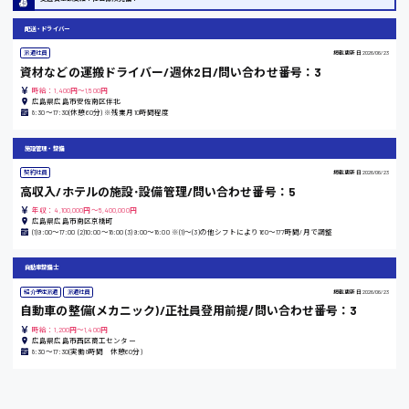
配送・ドライバー
派遣社員
掲載更新日
2026/06/23
東京都
資材などの運搬ドライバー/週休2日/問い合わせ番号：3
時給1200円〜
時給：1,400円～1,500円
広島県広島市安佐南区伴北
8:30〜17:30(休憩60分) ※残業月10時間程度
島根県
施設管理・整備
契約社員
掲載更新日
2026/06/23
高収入/ホテルの施設･設備管理/問い合わせ番号：5
年収：4,100,000円～5,400,000円
広島県広島市南区京橋町
香川県
(1)9:00〜17:00 (2)10:00〜18:00 (3)9:00〜18:00 ※(1)〜(3)の他シフトにより160〜177時間/月で調整
時給1100円〜
自動車整備士
紹介予定派遣
派遣社員
掲載更新日
2026/06/23
愛知県
自動車の整備(メカニック)/正社員登用前提/問い合わせ番号：3
時給：1,200円～1,400円
広島県広島市西区商工センター
8:30〜17:30(実働8時間 休憩60分)
宮城県
時給1000円〜