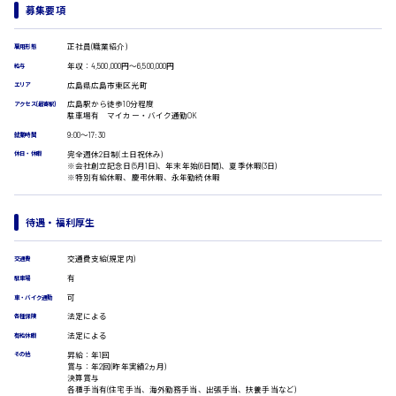
受付事務
募集要項
医療事務
広島市安佐南区
翻訳、通訳
正社員(職業紹介)
雇用形態
IT・クリエイティブ系
年収：4,500,000円～6,500,000円
給与
広島県広島市東区光町
DTPオペレーター
エリア
時給1500円以上
CADオペレーター
広島駅から徒歩10分程度
アクセス(最寄駅)
広島市安佐北区
駐車場有 マイカー・バイク通勤OK
WEBデザイナー
9:00〜17:30
就業時間
校正・編集
完全週休2日制(土日祝休み)
システムエンジニア
休日・休暇
※会社創立記念日(5月1日)、年末年始(6日間)、夏季休暇(3日)
プログラマー
※特別有給休暇、慶弔休暇、永年勤続休暇
カスタマーエンジニア
広島市安芸区
販売・サービス・フード系
待遇・福利厚生
経営企画
販売
時給制すべて
交通費支給(規定内)
交通費
レジ
廿日市市
有
駐車場
ホール
可
車・バイク通勤
接客
法定による
各種保険
調理
法定による
有給休暇
洗い場
昇給：年1回
営業
呉市
その他
賞与：年2回(昨年実績2ヵ月)
ラウンダー営業
決算賞与
各種手当有(住宅手当、海外勤務手当、出張手当、扶養手当など)
ルート営業