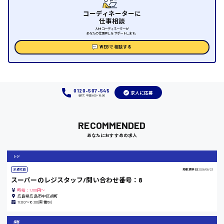
時給1000円～
コーディネーターに
仕事相談
福岡県
人材コーディネーターが
あなたの仕事探しをサポートします。
WEBで相談する
岡山県
0120-507-545
求人に応募
時給1100円～
受付：平日9:00 - 18:00
大阪府
RECOMMENDED
あなたにおすすめの求人
レジ
竹原市
派遣社員
掲載更新日
2026/06/23
スーパーのレジスタッフ/問い合わせ番号：8
時給1300円〜
時給：1,100円～
広島県広島市中区胡町
11:00〜16:00(実働5h)
熊本県
接客