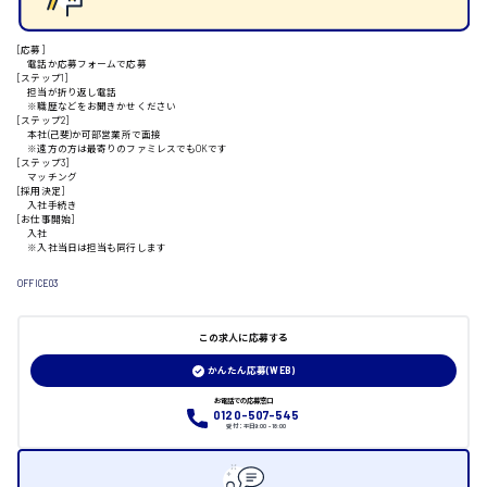
[応募]
山口県
電話か応募フォームで応募
[ステップ1]
担当が折り返し電話
※職歴などをお聞きかせください
日給制すべて
[ステップ2]
本社(己斐)か可部営業所で面接
※遠方の方は最寄りのファミレスでもOKです
大竹市
[ステップ3]
マッチング
[採用決定]
入社手続き
[お仕事開始]
入社
※入社当日は担当も同行します
三次市
OFFICE03
月給制すべて
この求人に応募する
三原市
かんたん応募(WEB)
お電話での応募窓口
0120-507-545
受付：平日9:00 - 18:00
福山市