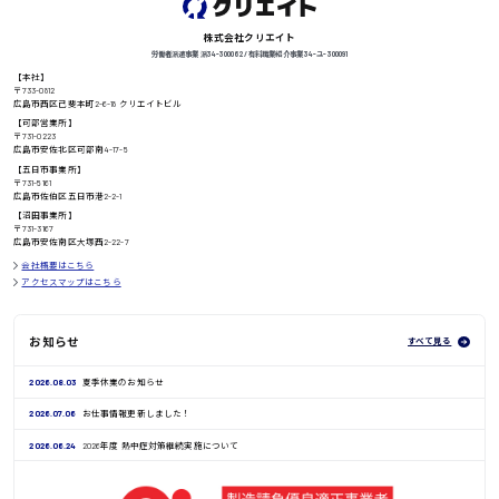
株式会社クリエイト
労働者派遣事業 派34-300062 / 有料職業紹介事業 34-ユ-300091
【本社】
高知県
〒733-0812
日給8000円〜
広島市西区己斐本町2-6-18 クリエイトビル
【可部営業所】
〒731-0223
広島市安佐北区可部南4-17-5
【五日市事業所】
〒731-5161
鳥取県
広島市佐伯区五日市港2-2-1
【沼田事業所】
〒731-3167
広島市安佐南区大塚西2-22-7
会社概要はこちら
アクセスマップはこちら
お知らせ
すべて見る
2026.08.03
夏季休業のお知らせ
2026.07.06
お仕事情報更新しました！
2026.06.24
2026年度 熱中症対策継続実施について