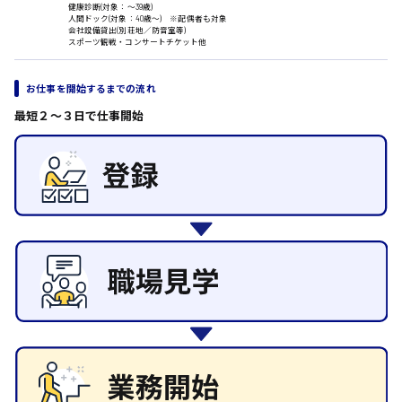
健康診断(対象：〜39歳)
その他の専門職
人間ドック(対象：40歳〜) ※配偶者も対象
日給8000円～
会社設備貸出(別荘地／防音室等)
施設管理・整備
東広島市
スポーツ観戦・コンサートチケット他
清掃
施工管理
お仕事を開始するまでの流れ
自動車整備士
配送・ドライバー
最短２〜３日で仕事開始
安芸高田市
日給9000円～
山県郡
安芸太田町
日給10000円以上
安芸郡