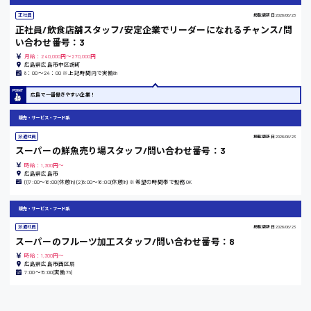
正社員
掲載更新日
2026/06/23
正社員/飲食店舗スタッフ/安定企業でリーダーになれるチャンス/問
い合わせ番号：3
東京都
月給：240,000円～270,000円
広島県広島市中区胡町
時給1200円〜
8：00〜24：00 ※上記時間内で実働8h
広島で一番働きやすい企業！
島根県
販売・サービス・フード系
派遣社員
掲載更新日
2026/06/23
スーパーの鮮魚売り場スタッフ/問い合わせ番号：3
時給：1,300円～
香川県
広島県広島市
(1)7:00〜16:00(休憩1h) (2)8:00〜16:00(休憩1h) ※希望の時間帯で勤務OK
時給1100円〜
販売・サービス・フード系
派遣社員
掲載更新日
2026/06/23
愛知県
スーパーのフルーツ加工スタッフ/問い合わせ番号：8
時給：1,300円～
広島県広島市西区扇
7:00〜15:00(実働7h)
宮城県