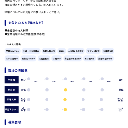
社内カウンセリング、育児休暇制度の強化等
社員の働きやすい環境作りにも力を入れています。
広島市中区
時給1200円～
製造・軽作業・物流系
詳細についてはお気軽にお問い合わせください。
組立、加工
対象となる方 (資格など)
製造オペレーター
検品・包装・箱詰め
■未経験の方大歓迎
■営業経験がある方優遇(業界不問)
ピッキング・仕分け
広島市東区
軽作業
この求人の特徴：
フォークリフト
平日のみでOK
主婦・主夫活躍中
長期休暇あり
高収入
40代以上応募可
ブランク歓迎
交通費支給
介護・医療系
ミドル活躍中
無資格でもOK
未経験歓迎
日勤のみ
資格取得制度あり
土日祝休み
資格が活かせる
時給1300円～
医師
広島市南区
介護職
職場の雰囲気
看護助手
看護師
低い
高い
年齢層
20代
30代
40代
50代
60代
オフィスワーク系
広島市西区
男女比
女性
男性
貿易事務
データ入力
10人
100人
部署人数
以下
以上
コールセンターオペレーター
一般事務
1人
20人
派遣スタッフ
以下
以上
時給1400円～
広島市佐伯区
総務事務
経理事務
募集要項
営業事務