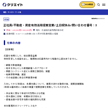
WEB相談
販売・サービス・フード系
掲載更新日
2026/06/23
正社員
正社員/不動産・資産有効活用提案営業/土日祝休み/問い合わせ番号：3
月給：400,000円～900,000円
場所：広島県広島市西区楠木町
就業時間：8:30〜17:30(休憩60分) ※月平均残業時間20h程度
仕事の内容
【営業職】
広島を地場とした、総合建設企業
例年安定した収益を出し、勤務地は広島市内から転勤の心配はありません。
・顧客対象者調査
・地主を中心とした新規顧客へのアプローチ
・鉄筋コンクリート造ビル新築工事契約、調整
・地鎮祭等準備、運営
・その他営業に係る付帯業務全般
入社してから1年目は、先輩社員について、業務の流れを取得の後、提案営業開始
2年目は基本的にご自身の裁量で提案営業を実施していただきます。
・歩合制と賞与で年収1000万円以上も可能
・完全週休二日制 年間休日120日以上
・資格支援や住宅手当等の福利厚生も充実
本社事務所のフリーアドレス化や