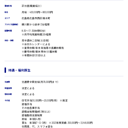
受付事務
正社員(職業紹介)
雇用形態
医療事務
広島市安佐南区
月給：400,000円～900,000円
給与
翻訳、通訳
広島県広島市西区楠木町
エリア
IT・クリエイティブ系
横川駅から徒歩13分程度
アクセス(最寄駅)
DTPオペレーター
8:30〜17:30(休憩60分)
就業時間
時給1500円以上
CADオペレーター
※月平均残業時間20h程度
広島市安佐北区
WEBデザイナー
完全週休二日制(土日祝)
休日・休暇
※会社カレンダーによる
校正・編集
※夏季休暇/年末年始等の長期休暇有
システムエンジニア
※慶弔休暇/産休育休/介護休暇
※年間休日120日以上
プログラマー
カスタマーエンジニア
広島市安芸区
販売・サービス・フード系
待遇・福利厚生
経営企画
販売
交通費全額支給(月35,000円まで)
交通費
時給制すべて
レジ
法定による
各種保険
廿日市市
ホール
法定による
有給休暇
接客
住宅手当(10,000円〜20,000円/月) ※規定
その他
調理
資格手当
その他各種手当
洗い場
退職金制度(勤続3年以上)
営業
呉市
資格取得支援制度
昇給 年1回(4月)
ラウンダー営業
賞与 年3回(7･12･3月) ※2023年度実績:300,000円〜3,048,000円
ルート営業
社用車、PC、スマフォ貸与