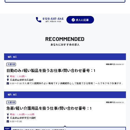
福岡県
0120-507-545
求人に応募
受付：平日9:00 - 18:00
岡山県
RECOMMENDED
時給1100円～
あなたにおすすめの求人
大阪府
組立、加工
派遣社員
掲載更新日
2026/06/23
日勤のみ/軽い製品を扱うお仕事/問い合わせ番号：1
時給：1,300円～
竹原市
広島県山県郡北広島町
8:00〜17:00 少人数で人間関係のよい職場です♪長期間安心して勤務できる環境！一人でモクモク作業がすきな方にピッタリ！
時給1300円〜
組立、加工
派遣社員
掲載更新日
2026/06/23
熊本県
急募/軽い介護用品を扱う仕事/問い合わせ番号：1
時給：1,350円～1,400円
広島県山県郡安芸太田町
8:00〜17:00
東京都