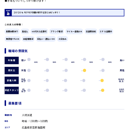
■手当もついてしっかり稼げます！
広島市中区
時給1200円～
製造・軽作業・物流系
コツコツ＆モクモク作業が好きな方にはピッタリ！
組立、加工
製造オペレーター
この求人の特徴：
検品・包装・箱詰め
ピッキング・仕分け
広島市東区
長期休暇あり
高収入
40代以上応募可
ブランク歓迎
マイカー通勤OK
交通費支給
ミドル活躍中
軽作業
無資格でもOK
未経験歓迎
日払い・週払いOK
土日休み
フォークリフト
介護・医療系
職場の雰囲気
時給1300円～
広島市南区
医師
低い
高い
年齢層
20代
30代
40代
50代
60代
介護職
看護助手
男女比
女性
男性
看護師
10人
100人
部署人数
以下
以上
オフィスワーク系
広島市西区
貿易事務
1人
20人
派遣スタッフ
以下
以上
データ入力
コールセンターオペレーター
募集要項
時給1400円～
一般事務
広島市佐伯区
総務事務
人材派遣
雇用形態
経理事務
時給：1,300円～1,625円
給与
営業事務
広島県安芸郡海田町
エリア
受付事務