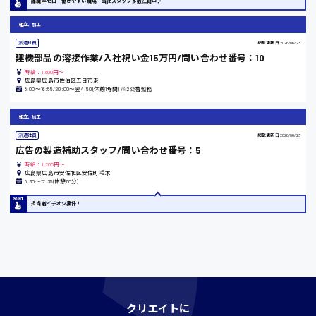
離職率ゼロ！働きやすい職場！当社スタッフ多数在籍中♪
時給1200円〜
組立、加工
派遣社員
掲載更新日
2026/06/23
建機部品の溶接作業/入社祝い金15万円/問い合わせ番号：10
島根県
時給：1,800円～
広島県広島市佐伯区五日市港
8:00〜16:55/20:00〜翌4:50(休憩1時間) ※2交替勤務
組立、加工
香川県
派遣社員
掲載更新日
2026/06/23
時給1100円〜
広告の製造補助スタッフ/問い合わせ番号：5
時給：1,200円～
広島県広島市安佐北区安佐町毛木
8:30〜17:35(休憩80分)
愛知県
担当者イチオシ案件！
宮城県
時給1000円〜
クリエイトに
神奈川県