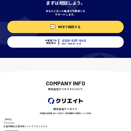
まずは相談しよう。
あなたに合った最適な仕事探しを
サポートします。
埼玉県
WEBで相談する
時給1400円〜
0120-507-545
お電話での
相談窓口
受付：平日9:00 - 18:00
千葉県
尾道市
日給9000円〜
COMPANY INFO
株式会社クリエイトについて
徳島県
株式会社クリエイト
労働者派遣事業 派34-300062 / 有料職業紹介事業 34-ユ-300091
【本社】
〒733-0812
広島市西区己斐本町2-6-18 クリエイトビル
高知県
日給8000円〜