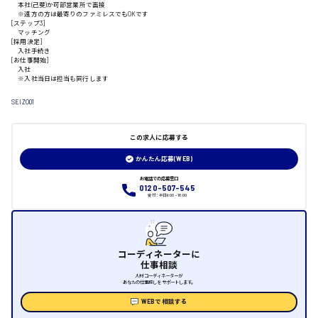
本社(己斐)か可部営業所で面接
山口県
※遠方の方は最寄りのファミレスでもOKです
[ステップ3]
マッチング
日給制すべて
[採用決定]
入社手続き
[お仕事開始]
大竹市
入社
※入社当日は担当も同行します
SEIZO01
三次市
この求人に応募する
かんたん応募(WEB)
月給制すべて
お電話での応募窓口
0120-507-545
三原市
受付：平日9:00 - 18:00
コーディネーターに
福山市
仕事相談
人材コーディネーターが
あなたの仕事探しをサポートします。
時給1000円～
WEBで相談する