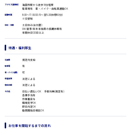
海田市駅から徒歩18分程度
医療事務
広島市安佐南区
アクセス(最寄駅)
駐車場有 車・バイク・自転車通勤OK
翻訳、通訳
8:00〜17:00/20:15〜翌5:20(休憩60分)
就業時間
IT・クリエイティブ系
※交替制
土日休み(会社暦)
DTPオペレーター
休日・休暇
時給1500円以上
GW/夏季/年末年始等の長期休暇有
広島市安佐北区
CADオペレーター
年間休日120日以上
WEBデザイナー
校正・編集
待遇・福利厚生
システムエンジニア
プログラマー
広島市安芸区
カスタマーエンジニア
規定内支給
交通費
有
駐車場
販売・サービス・フード系
可
車・バイク通勤
経営企画
時給制すべて
法定による
各種保険
販売
廿日市市
法定による
有給休暇
レジ
日払い週払いOK 手数料無(規定有)
ホール
その他
各種手当有
接客
作業着貸与
職場見学OK
調理
即日内定OK
呉市
洗い場
勤務開始日相談OK
営業
ラウンダー営業
お仕事を開始するまでの流れ
ルート営業
日給8000円～