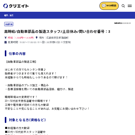
WEB相談
組立、加工
掲載更新日
2026/06/23
派遣社員
高時給/自動車部品の製造スタッフ/土日休み/問い合わせ番号：3
時給：1,300円～1,625円
場所：広島県安芸郡海田町
就業時間：8:00〜17:00/20:15〜翌5:20(休憩60分) ※交替制
仕事の内容
【自動車部品の製造工場】
はじめての方でもカンタン作業♪
指導者がつきますので誰でも覚えれます！
未経験からでも時給もしっかりあるので稼げます！
・自動車部品のプレス加工・積込み
・各種溶接機を用いての自動車部品溶接、組付け、製造
職場環境は大変良好です！
20〜50代前半男性活躍中の職場です！
工場や軽作業が初めての方も大歓迎
不安なことや気になることがあれば、お気軽にお問い合わせ下さい！
対象となる方 (資格など)
■未経験の方大歓迎
■20代〜50代前半スタッフ活躍中