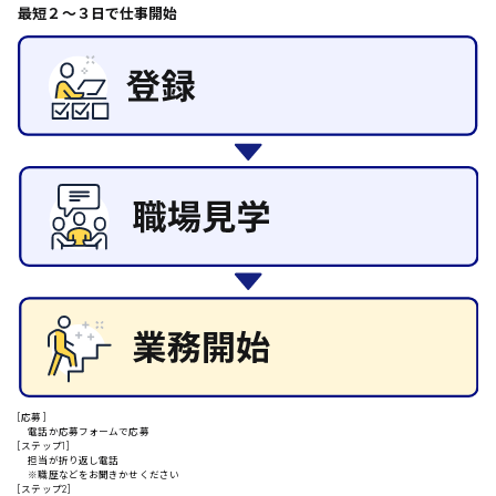
その他の専門職
最短２〜３日で仕事開始
東広島市
施設管理・整備
清掃
施工管理
自動車整備士
安芸高田市
配送・ドライバー
日給9000円～
山県郡
安芸太田町
日給10000円以上
安芸郡
[応募]
電話か応募フォームで応募
[ステップ1]
担当が折り返し電話
※職歴などをお聞きかせください
[ステップ2]