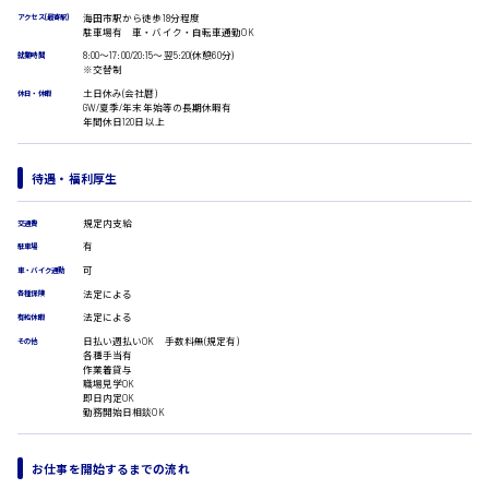
海田市駅から徒歩18分程度
アクセス(最寄駅)
医療事務
広島市安佐南区
駐車場有 車・バイク・自転車通勤OK
翻訳、通訳
8:00〜17:00/20:15〜翌5:20(休憩60分)
就業時間
※交替制
IT・クリエイティブ系
土日休み(会社暦)
休日・休暇
DTPオペレーター
時給1500円以上
GW/夏季/年末年始等の長期休暇有
CADオペレーター
広島市安佐北区
年間休日120日以上
WEBデザイナー
校正・編集
待遇・福利厚生
システムエンジニア
プログラマー
広島市安芸区
規定内支給
交通費
カスタマーエンジニア
有
駐車場
販売・サービス・フード系
可
車・バイク通勤
経営企画
法定による
時給制すべて
各種保険
販売
廿日市市
法定による
有給休暇
レジ
日払い週払いOK 手数料無(規定有)
その他
ホール
各種手当有
接客
作業着貸与
職場見学OK
調理
即日内定OK
洗い場
勤務開始日相談OK
呉市
営業
ラウンダー営業
お仕事を開始するまでの流れ
ルート営業
日給8000円～