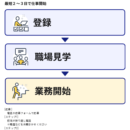
最短２〜３日で仕事開始
その他の専門職
東広島市
施設管理・整備
清掃
施工管理
自動車整備士
安芸高田市
配送・ドライバー
日給9000円～
山県郡
安芸太田町
日給10000円以上
安芸郡
[応募]
電話か応募フォームで応募
[ステップ1]
担当が折り返し電話
※職歴などをお聞きかせください
[ステップ2]