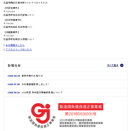
高知県
広島市西区己斐本町2-6-18 クリエイトビル
日給8000円〜
【可部営業所】
〒731-0223
広島市安佐北区可部南4-17-5
【五日市事業所】
〒731-5161
広島市佐伯区五日市港2-2-1
鳥取県
【沼田事業所】
〒731-3167
広島市安佐南区大塚西2-22-7
会社概要はこちら
アクセスマップはこちら
お知らせ
すべて見る
2026.08.03
夏季休業のお知らせ
2026.07.06
お仕事情報更新しました！
2026.06.24
2026年度 熱中症対策継続実施について