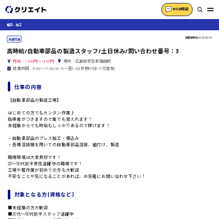
WEB相談
組立、加工
掲載更新日
2026/06/23
派遣社員
高時給/自動車部品の製造スタッフ/土日休み/問い合わせ番号：3
時給：1,300円～1,625円
場所：広島県安芸郡海田町
就業時間：8:00〜17:00/20:15〜翌5:20(休憩60分) ※交替制
仕事の内容
【自動車部品の製造工場】
はじめての方でもカンタン作業♪
指導者がつきますので誰でも覚えれます！
未経験からでも時給もしっかりあるので稼げます！
・自動車部品のプレス加工・積込み
・各種溶接機を用いての自動車部品溶接、組付け、製造
職場環境は大変良好です！
20〜50代前半男性活躍中の職場です！
工場や軽作業が初めての方も大歓迎
不安なことや気になることがあれば、お気軽にお問い合わせ下さい！
対象となる方 (資格など)
■未経験の方大歓迎
■20代〜50代前半スタッフ活躍中