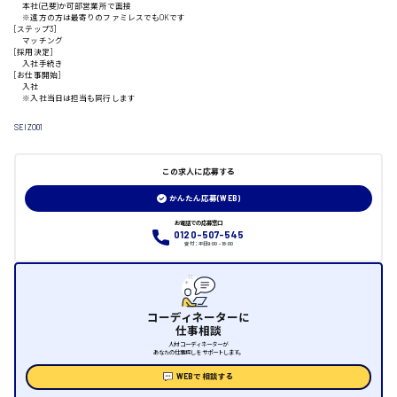
本社(己斐)か可部営業所で面接
山口県
※遠方の方は最寄りのファミレスでもOKです
[ステップ3]
マッチング
[採用決定]
日給制すべて
入社手続き
[お仕事開始]
入社
大竹市
※入社当日は担当も同行します
SEIZO01
この求人に応募する
三次市
かんたん応募(WEB)
月給制すべて
お電話での応募窓口
0120-507-545
受付：平日9:00 - 18:00
三原市
コーディネーターに
仕事相談
福山市
人材コーディネーターが
あなたの仕事探しをサポートします。
時給1000円～
WEBで相談する