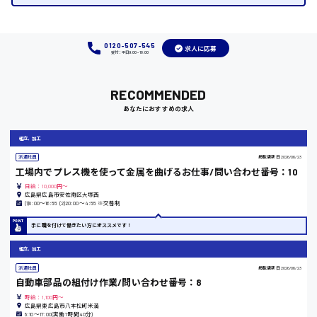
福岡県
0120-507-545
求人に応募
受付：平日9:00 - 18:00
岡山県
RECOMMENDED
時給1100円～
あなたにおすすめの求人
大阪府
組立、加工
派遣社員
掲載更新日
2026/06/23
工場内でプレス機を使って金属を曲げるお仕事/問い合わせ番号：10
日給：10,000円～
広島県広島市安佐南区大塚西
竹原市
(1)8:00〜16:55 (2)20:00〜4:55 ※交替制
時給1300円〜
手に職を付けて働きたい方にオススメです！
組立、加工
熊本県
派遣社員
掲載更新日
2026/06/23
自動車部品の組付け作業/問い合わせ番号：8
時給：1,100円～
広島県東広島市八本松町米満
8:10〜17:00(実働7時間40分)