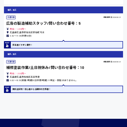
東京都
組立、加工
時給1200円〜
派遣社員
掲載更新日
2026/06/23
広告の製造補助スタッフ/問い合わせ番号：5
島根県
時給：1,200円～
広島県広島市安佐北区安佐町毛木
8:30〜17:35(休憩80分)
担当者イチオシ案件！
香川県
組立、加工
時給1100円〜
派遣社員
掲載更新日
2026/06/23
補修塗装作業/土日祝休み/問い合わせ番号：10
時給：1,500円～
広島県広島市佐伯区五日市港
愛知県
8:00〜16:55(実働7時間55分休憩1時間) ※早出・夜勤はありません。
無料送迎有！初心者から活躍中の方多数！
宮城県
時給1000円〜