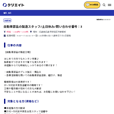
WEB相談
組立、加工
掲載更新日
2026/06/23
派遣社員
自動車部品の製造スタッフ/土日休み/問い合わせ番号：3
時給：1,300円～1,625円
場所：広島県広島市安芸区矢野新町
就業時間：8:00〜17:00/20:15〜翌5:20(休憩60分) ※週単位での2交替制
仕事の内容
【自動車部品の製造工場】
はじめての方でもカンタン作業♪
指導者がつきますので誰でも覚えれます！
未経験からでも時給もしっかりあるので稼げます！
・自動車部品のプレス加工・積込み
・各種溶接機を用いての自動車部品溶接、組付け、製造
職場環境は大変良好です！
20〜50代前半男性活躍中の職場です！
工場や軽作業が初めての方も大歓迎
不安なことや気になることがあれば、お気軽にお問い合わせ下さい！
対象となる方 (資格など)
■未経験の方大歓迎
■20代〜50代前半男性女性スタッフ活躍中