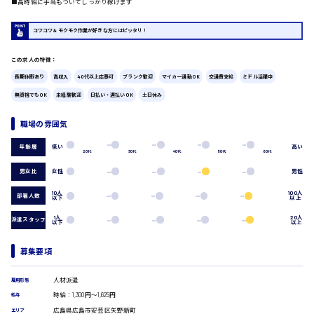
■高時給に手当もついてしっかり稼げます
広島市中区
時給1200円～
製造・軽作業・物流系
コツコツ＆モクモク作業が好きな方にはピッタリ！
組立、加工
製造オペレーター
この求人の特徴：
検品・包装・箱詰め
長期休暇あり
高収入
40代以上応募可
ブランク歓迎
マイカー通勤OK
交通費支給
ミドル活躍中
ピッキング・仕分け
広島市東区
軽作業
無資格でもOK
未経験歓迎
日払い・週払いOK
土日休み
フォークリフト
職場の雰囲気
介護・医療系
時給1300円～
医師
広島市南区
低い
高い
年齢層
20代
30代
40代
50代
60代
介護職
看護助手
男女比
女性
男性
看護師
10人
100人
部署人数
以下
以上
オフィスワーク系
広島市西区
1人
20人
貿易事務
派遣スタッフ
以下
以上
データ入力
コールセンターオペレーター
募集要項
一般事務
時給1400円～
広島市佐伯区
総務事務
人材派遣
雇用形態
経理事務
時給：1,300円～1,625円
給与
営業事務
広島県広島市安芸区矢野新町
エリア