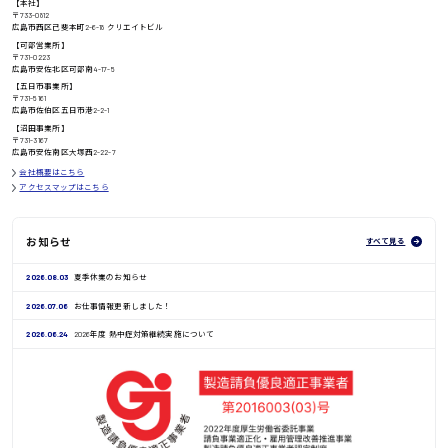
【本社】
〒733-0812
高知県
広島市西区己斐本町2-6-18 クリエイトビル
日給8000円〜
【可部営業所】
〒731-0223
広島市安佐北区可部南4-17-5
【五日市事業所】
〒731-5161
広島市佐伯区五日市港2-2-1
鳥取県
【沼田事業所】
〒731-3167
広島市安佐南区大塚西2-22-7
会社概要はこちら
アクセスマップはこちら
お知らせ
すべて見る
2026.08.03
夏季休業のお知らせ
2026.07.06
お仕事情報更新しました！
2026.06.24
2026年度 熱中症対策継続実施について