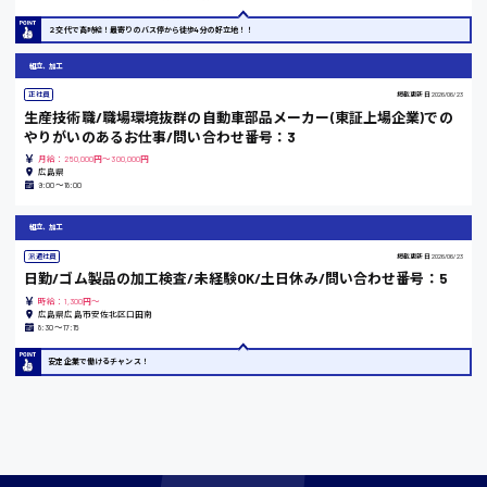
東京都
２交代で高時給！最寄りのバス停から徒歩4分の好立地！！
時給1200円〜
組立、加工
正社員
掲載更新日
2026/06/23
生産技術職/職場環境抜群の自動車部品メーカー(東証上場企業)での
島根県
やりがいのあるお仕事/問い合わせ番号：3
月給：250,000円～300,000円
広島県
9:00～18:00
香川県
組立、加工
時給1100円〜
派遣社員
掲載更新日
2026/06/23
日勤/ゴム製品の加工検査/未経験OK/土日休み/問い合わせ番号：5
時給：1,300円～
広島県広島市安佐北区口田南
愛知県
8:30〜17:15
安定企業で働けるチャンス！
宮城県
時給1000円〜