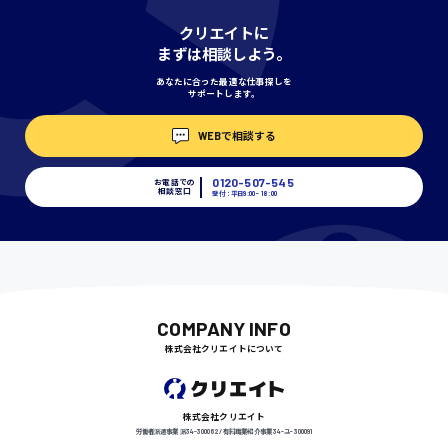
神奈川県
クリエイトに
まずは相談しよう。
あなたに合った最適な仕事探しを
サポートします。
埼玉県
時給1400円〜
WEBで相談する
0120-507-545
お電話での
相談窓口
受付：平日9:00 - 18:00
千葉県
尾道市
日給9000円〜
COMPANY INFO
株式会社クリエイトについて
徳島県
株式会社クリエイト
労働者派遣事業 派34-300062 / 有料職業紹介事業 34-ユ-300091