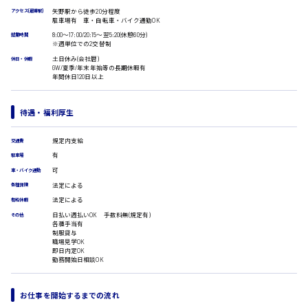
受付事務
矢野駅から徒歩20分程度
アクセス(最寄駅)
医療事務
広島市安佐南区
駐車場有 車・自転車・バイク通勤OK
翻訳、通訳
8:00〜17:00/20:15〜翌5:20(休憩60分)
就業時間
※週単位での2交替制
IT・クリエイティブ系
土日休み(会社暦)
休日・休暇
DTPオペレーター
GW/夏季/年末年始等の長期休暇有
時給1500円以上
CADオペレーター
年間休日120日以上
広島市安佐北区
WEBデザイナー
校正・編集
待遇・福利厚生
システムエンジニア
プログラマー
規定内支給
広島市安芸区
交通費
カスタマーエンジニア
有
駐車場
販売・サービス・フード系
可
車・バイク通勤
経営企画
法定による
各種保険
時給制すべて
販売
法定による
有給休暇
廿日市市
レジ
日払い週払いOK 手数料無(規定有)
その他
ホール
各種手当有
接客
制服貸与
職場見学OK
調理
即日内定OK
洗い場
勤務開始日相談OK
呉市
営業
ラウンダー営業
お仕事を開始するまでの流れ
ルート営業