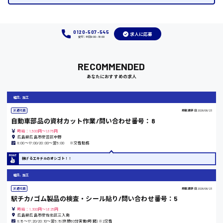
福岡県
0120-507-545
求人に応募
受付：平日9:00 - 18:00
岡山県
RECOMMENDED
時給1100円～
あなたにおすすめの求人
組立、加工
大阪府
派遣社員
掲載更新日
2026/06/23
自動車部品の資材カット作業/問い合わせ番号：8
時給：1,500円～1,875円
広島県広島市安芸区中野
8:00〜17:00/20:00〜翌5:00 ※交替勤務
竹原市
稼げるエキチカのオシゴト！！
時給1300円〜
組立、加工
派遣社員
掲載更新日
2026/06/23
熊本県
駅チカ/ゴム製品の検査・シール貼り/問い合わせ番号：5
時給：1,300円～1,625円
広島県広島市安佐北区三入南
8:15〜17:20/20:10〜翌5:15(休憩60分実働8時間) ※2交替