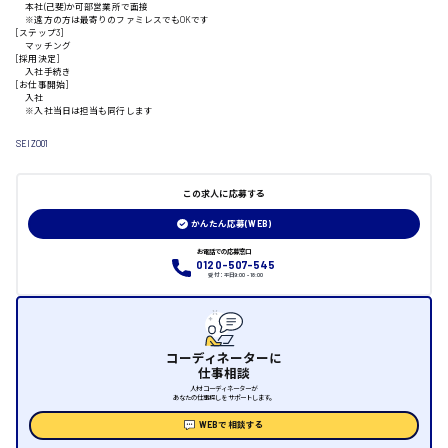
本社(己斐)か可部営業所で面接
※遠方の方は最寄りのファミレスでもOKです
山口県
[ステップ3]
マッチング
[採用決定]
入社手続き
日給制すべて
[お仕事開始]
入社
※入社当日は担当も同行します
大竹市
SEIZO01
この求人に応募する
三次市
かんたん応募(WEB)
月給制すべて
お電話での応募窓口
0120-507-545
受付：平日9:00 - 18:00
三原市
コーディネーターに
仕事相談
福山市
人材コーディネーターが
あなたの仕事探しをサポートします。
WEBで相談する
時給1000円～