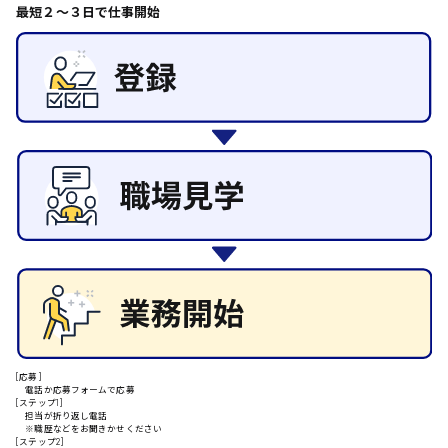
日給8000円～
最短２〜３日で仕事開始
その他の専門職
東広島市
施設管理・整備
清掃
施工管理
自動車整備士
安芸高田市
配送・ドライバー
日給9000円～
山県郡
安芸太田町
日給10000円以上
[応募]
安芸郡
電話か応募フォームで応募
[ステップ1]
担当が折り返し電話
※職歴などをお聞きかせください
[ステップ2]