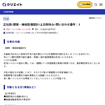
WEB相談
その他の専門職
掲載更新日
2026/06/23
正社員
正社員/建築・機械設備設計/土日祝休み/問い合わせ番号：3
月給：550,000円～750,000円
場所：広島県広島市中区
就業時間：9:00〜18:00(休憩60分) ※月平均時間外労働時間20h
仕事の内容
【建築・機械設備設計】
広島県内を中心に地域の庁舎や道の駅などの公共建築物の設計をおこなっている会社です。
年に1〜2案件程度の設計(基本・実施)〜設計監理業務を担当いただきます。
※JWCAD使用
担当いただいた設計に関しては、2週間に1〜2日程度施工現場の視察へ行き、進捗確認等をおこないま
す。
20名の設計士が在籍しており、そのうち13名が1級建築士の有資格者です。
時間管理や担当案件の進捗管理などは調整いただきながら、
長く働いていただける環境づくりをしていただくことが可能です。
対象となる方 (資格など)
【必須条件】
■建築設計の経験2年以上
■普通自動車免許(AT限定可)