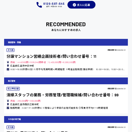
0120-507-545
求人に応募
受付：平日9:00 - 18:00
岡山県
RECOMMENDED
時給1100円～
あなたにおすすめの求人
大阪府
施設管理・整備
正社員
掲載更新日
2026/06/23
分譲マンション営繕企画技術者/問い合わせ番号：11
月給：449,500円～500,040円年収：5,400,000円～6,000,000円
竹原市
広島県広島市中区中町
9:00〜18:00(休憩60分) ※月平均残業時間42時間程度 ※時差出勤制度(事前申請) 10:00〜19:00、11:00〜20:00、12:00〜21:00での勤務可能
時給1300円〜
施工管理
紹介予定派遣
掲載更新日
2026/06/23
熊本県
清掃スタッフの業務・労務管理/管理職候補/問い合わせ番号：99
月給：250,000円～300,000円
広島県広島市西区己斐本町
勤務時間：8:00〜17:00(休憩1h) ※現場により早目の出勤可能性有 ◎残業月平均5〜10時間程度
東京都
その他の専門職
時給1200円〜
正社員
掲載更新日
2026/06/23