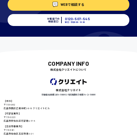
WEBで相談する
埼玉県
時給1400円〜
0120-507-545
お電話での
相談窓口
受付：平日9:00 - 18:00
千葉県
尾道市
COMPANY INFO
日給9000円〜
株式会社クリエイトについて
徳島県
株式会社クリエイト
労働者派遣事業 派34-300062 / 有料職業紹介事業 34-ユ-300091
【本社】
〒733-0812
広島市西区己斐本町2-6-18 クリエイトビル
高知県
【可部営業所】
日給8000円〜
〒731-0223
広島市安佐北区可部南4-17-5
【五日市事業所】
〒731-5161
広島市佐伯区五日市港2-2-1