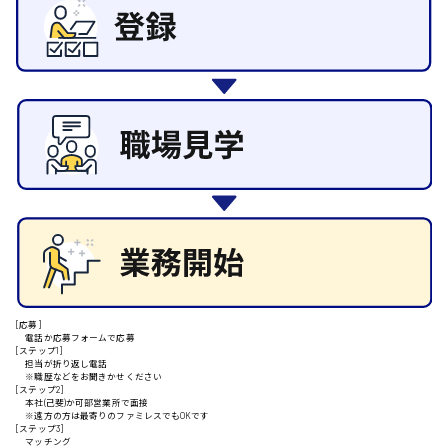
その他の専門職
施設管理・整備
清掃
施工管理
安芸高田市
自動車整備士
配送・ドライバー
日給9000円～
山県郡
安芸太田町
日給10000円以上
[応募]
安芸郡
電話か応募フォームで応募
[ステップ1]
担当が折り返し電話
※職歴などをお聞きかせください
[ステップ2]
本社(己斐)か可部営業所で面接
※遠方の方は最寄りのファミレスでもOKです
山口県
[ステップ3]
マッチング