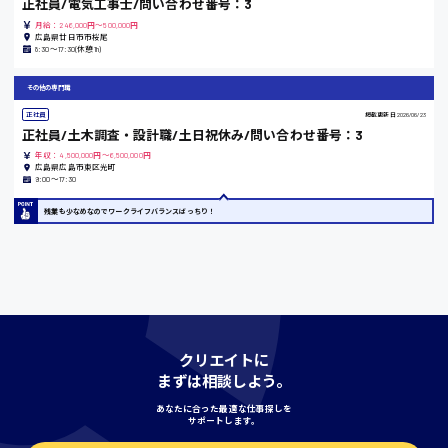
正社員/電気工事士/問い合わせ番号：3
月給：246,000円～500,000円
島根県
広島県廿日市市桜尾
8:30〜17:30(休憩1h)
その他の専門職
正社員
掲載更新日
2026/06/23
香川県
正社員/土木調査・設計職/土日祝休み/問い合わせ番号：3
時給1100円〜
年収：4,500,000円～6,500,000円
広島県広島市東区光町
9:00〜17:30
愛知県
残業も少なめなのでワークライフバランスばっちり！
宮城県
時給1000円〜
クリエイトに
まずは相談しよう。
神奈川県
あなたに合った最適な仕事探しを
サポートします。