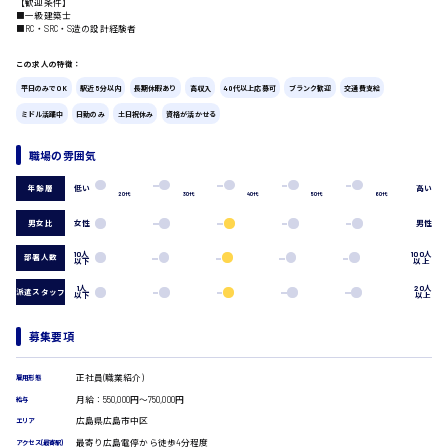
【歓迎条件】
広島市中区
時給1200円～
■一級建築士
製造・軽作業・物流系
■RC・SRC・S造の設計経験者
組立、加工
製造オペレーター
この求人の特徴：
検品・包装・箱詰め
平日のみでOK
駅近5分以内
長期休暇あり
高収入
40代以上応募可
ブランク歓迎
交通費支給
広島市東区
ピッキング・仕分け
ミドル活躍中
日勤のみ
土日祝休み
資格が活かせる
軽作業
フォークリフト
職場の雰囲気
介護・医療系
時給1300円～
広島市南区
低い
高い
年齢層
医師
20代
30代
40代
50代
60代
介護職
男女比
女性
男性
看護助手
看護師
10人
100人
部署人数
以下
以上
広島市西区
オフィスワーク系
1人
20人
派遣スタッフ
以下
以上
貿易事務
データ入力
募集要項
コールセンターオペレーター
時給1400円～
一般事務
広島市佐伯区
正社員(職業紹介)
総務事務
雇用形態
経理事務
月給：550,000円～750,000円
給与
営業事務
広島県広島市中区
エリア
受付事務
最寄り広島電停から徒歩4分程度
アクセス(最寄駅)