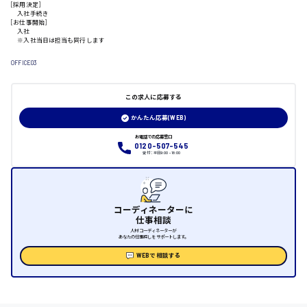
[採用決定]
入社手続き
日給制すべて
[お仕事開始]
入社
※入社当日は担当も同行します
大竹市
OFFICE03
この求人に応募する
三次市
かんたん応募(WEB)
月給制すべて
お電話での応募窓口
0120-507-545
受付：平日9:00 - 18:00
三原市
コーディネーターに
仕事相談
福山市
人材コーディネーターが
あなたの仕事探しをサポートします。
時給1000円～
WEBで相談する
福岡県