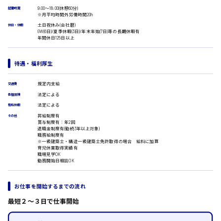
広島市安佐南区
医療事務
9:00〜18:00(休憩60分)
就業時間
翻訳、通訳
※月平均時間外労働時間20h
土日祝休み(会社暦)
休日・休暇
IT・クリエイティブ系
GW(6日)/夏季休暇(3日)/年末年始(7日)等の長期休暇有
時給1500円以上
年間休日125日以上
DTPオペレーター
広島市安佐北区
CADオペレーター
WEBデザイナー
待遇・福利厚生
校正・編集
システムエンジニア
規定内支給
交通費
広島市安芸区
プログラマー
法定による
各種保険
カスタマーエンジニア
法定による
有給休暇
販売・サービス・フード系
昇給制度有
その他
時給制すべて
経営企画
賞与制度有：年2回
退職金制度有(勤続3年以上対象)
廿日市市
販売
職務給制度有
レジ
※一級建築士・構造一級建築士免許取得の場合 給料に加算
育児休業取得実績有
ホール
職場見学OK
接客
勤務開始日相談OK
調理
呉市
洗い場
お仕事を開始するまでの流れ
営業
ラウンダー営業
最短２〜３日で仕事開始
日給8000円～
ルート営業
東広島市