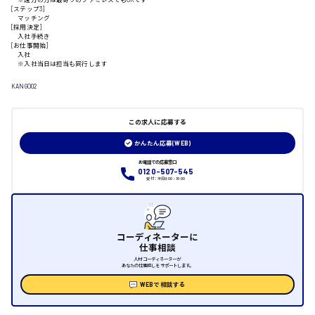
[ステップ3]
マッチング
[採用決定]
山口県
入社手続き
[お仕事開始]
入社
※入社当日は担当も同行します
日給制すべて
KANGO02
大竹市
この求人に応募する
かんたん応募(WEB)
三次市
お電話での応募窓口
0120-507-545
受付：平日9:00 - 18:00
月給制すべて
三原市
コーディネーターに
仕事相談
人材コーディネーターが
あなたの仕事探しをサポートします。
WEBで相談する
福山市
時給1000円～