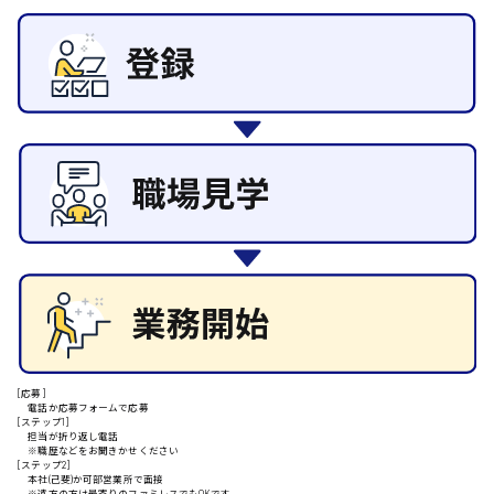
日給8000円～
その他の専門職
東広島市
施設管理・整備
清掃
施工管理
自動車整備士
配送・ドライバー
安芸高田市
日給9000円～
山県郡
安芸太田町
[応募]
日給10000円以上
電話か応募フォームで応募
[ステップ1]
担当が折り返し電話
安芸郡
※職歴などをお聞きかせください
[ステップ2]
本社(己斐)か可部営業所で面接
※遠方の方は最寄りのファミレスでもOKです