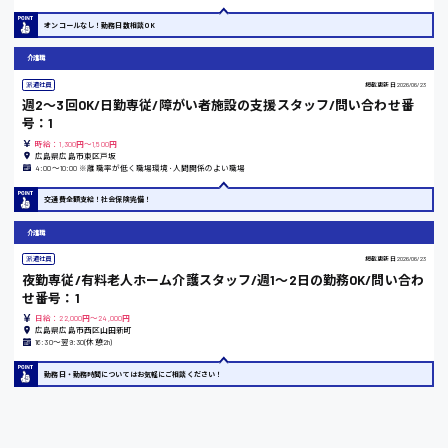
オンコールなし！勤務日数相談OK
東京都
介護職
時給1200円〜
派遣社員
掲載更新日
2026/06/23
週2〜3回OK/日勤専従/障がい者施設の支援スタッフ/問い合わせ番
号：1
島根県
時給：1,300円～1,500円
広島県広島市東区戸坂
4:00〜10:00 ※離職率が低く職場環境･人間関係のよい職場
交通費全額支給！社会保険完備！
香川県
介護職
時給1100円〜
派遣社員
掲載更新日
2026/06/23
夜勤専従/有料老人ホーム介護スタッフ/週1〜2日の勤務OK/問い合わ
せ番号：1
日給：22,000円～24,000円
愛知県
広島県広島市西区山田新町
16:30〜翌9:30(休憩2h)
勤務日・勤務時間についてはお気軽にご相談ください！
宮城県
時給1000円〜