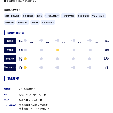
■普通自動車運転免許(AT限定可)
広島市中区
時給1200円～
製造・軽作業・物流系
この求人の特徴：
組立、加工
主婦・主夫活躍中
長期休暇あり
高収入
40代以上応募可
子育てママ応援
ブランク歓迎
マイカー通勤OK
製造オペレーター
交通費支給
ミドル活躍中
日勤のみ
資格が活かせる
検品・包装・箱詰め
ピッキング・仕分け
広島市東区
職場の雰囲気
軽作業
フォークリフト
低い
高い
年齢層
20代
30代
40代
50代
60代
介護・医療系
男女比
女性
男性
時給1300円～
医師
広島市南区
介護職
10人
100人
部署人数
以下
以上
看護助手
1人
20人
看護師
派遣スタッフ
以下
以上
オフィスワーク系
広島市西区
募集要項
貿易事務
データ入力
正社員(職業紹介)
雇用形態
コールセンターオペレーター
月給：260,000円～320,000円
一般事務
給与
時給1400円～
広島市佐伯区
総務事務
広島県廿日市市上平良
エリア
経理事務
宮内串戸駅から車で6分程度
アクセス(最寄駅)
駐車場有 車・バイク通勤OK
営業事務