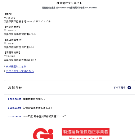
株式会社クリエイト
労働者派遣事業 派34-300062 / 有料職業紹介事業 34-ユ-300091
【本社】
〒733-0812
高知県
日給8000円〜
広島市西区己斐本町2-6-18 クリエイトビル
【可部営業所】
〒731-0223
広島市安佐北区可部南4-17-5
【五日市事業所】
〒731-5161
鳥取県
広島市佐伯区五日市港2-2-1
【沼田事業所】
〒731-3167
広島市安佐南区大塚西2-22-7
会社概要はこちら
アクセスマップはこちら
お知らせ
すべて見る
2026.08.03
夏季休業のお知らせ
2026.07.06
お仕事情報更新しました！
2026.06.24
2026年度 熱中症対策継続実施について