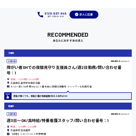
0120-507-545
福岡県
求人に応募
受付：平日9:00 - 18:00
RECOMMENDED
あなたにおすすめの求人
岡山県
時給1100円～
介護職
派遣社員
掲載更新日
2026/06/23
障がい者GHでの夜間見守り支援員さん/週2日勤務/問い合わせ番
大阪府
号：1
日給：21,000円～22,000円
広島県広島市安佐南区沼田
16:00〜翌9:30(休憩3h以上) ※基本的に夜間は仮眠有 ※シャワーも利用可能
資格が無くても、夜勤介護の実務経験1年以上あればOK
竹原市
看護師
時給1300円〜
派遣社員
掲載更新日
2026/06/23
週3日〜OK/高時給/特養看護スタッフ/問い合わせ番号：1
熊本県
時給：1,600円～2,000円
広島県安芸高田市
【日勤】8:30〜17:00 ※休憩1時間