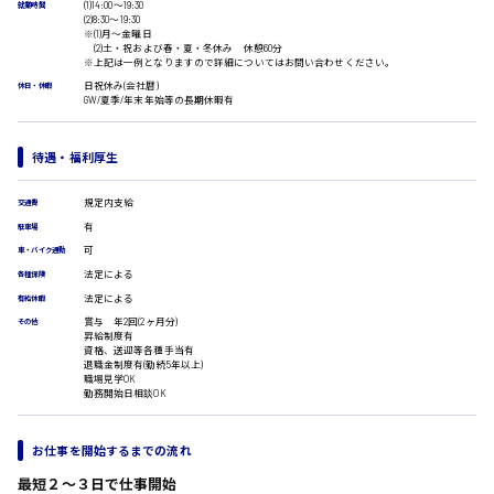
(1)14:00〜19:30
受付事務
就業時間
(2)8:30〜19:30
医療事務
※(1)月〜金曜日
広島市安佐南区
(2)土・祝および春・夏・冬休み 休憩60分
翻訳、通訳
※上記は一例となりますので詳細についてはお問い合わせください。
IT・クリエイティブ系
日祝休み(会社暦)
休日・休暇
GW/夏季/年末年始等の長期休暇有
DTPオペレーター
時給1500円以上
CADオペレーター
広島市安佐北区
WEBデザイナー
待遇・福利厚生
校正・編集
システムエンジニア
規定内支給
交通費
プログラマー
有
駐車場
カスタマーエンジニア
広島市安芸区
可
車・バイク通勤
販売・サービス・フード系
法定による
各種保険
経営企画
法定による
有給休暇
販売
時給制すべて
賞与 年2回(2ヶ月分)
その他
レジ
昇給制度有
廿日市市
資格、送迎等各種手当有
ホール
退職金制度有(勤続5年以上)
接客
職場見学OK
勤務開始日相談OK
調理
洗い場
呉市
営業
お仕事を開始するまでの流れ
ラウンダー営業
最短２〜３日で仕事開始
ルート営業