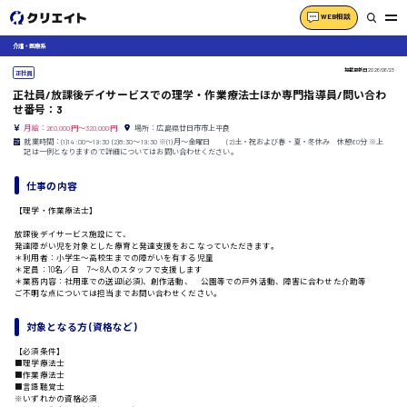
WEB相談
介護・医療系
掲載更新日
2026/06/23
正社員
正社員/放課後デイサービスでの理学・作業療法士ほか専門指導員/問い合わ
せ番号：3
月給：260,000円～320,000円
場所：広島県廿日市市上平良
就業時間：(1)14:00〜19:30 (2)8:30〜19:30 ※(1)月〜金曜日 (2)土・祝および春・夏・冬休み 休憩60分 ※上
記は一例となりますので詳細についてはお問い合わせください。
仕事の内容
【理学・作業療法士】
放課後デイサービス施設にて、
発達障がい児を対象とした療育と発達支援をおこなっていただきます。
＊利用者：小学生〜高校生までの障がいを有する児童
＊定員：10名／日 7〜8人のスタッフで支援します
＊業務内容：社用車での送迎(必須)、創作活動、 公園等での戸外活動、障害に合わせた介助等
ご不明な点については担当までお問い合わせください。
対象となる方 (資格など)
【必須条件】
■理学療法士
■作業療法士
■言語聴覚士
※いずれかの資格必須