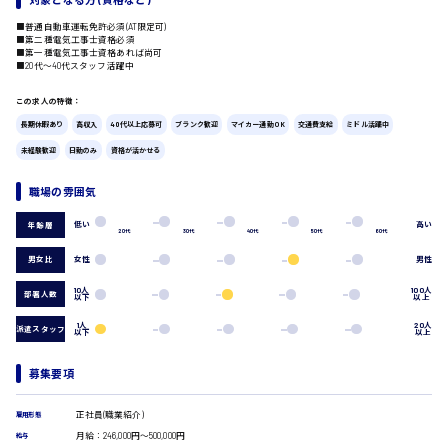
広島市中区
時給1200円～
■普通自動車運転免許必須(AT限定可)
製造・軽作業・物流系
■第二種電気工事士資格必須
■第一種電気工事士資格あれば尚可
組立、加工
■20代〜40代スタッフ活躍中
製造オペレーター
検品・包装・箱詰め
この求人の特徴：
ピッキング・仕分け
広島市東区
長期休暇あり
高収入
40代以上応募可
ブランク歓迎
マイカー通勤OK
交通費支給
ミドル活躍中
軽作業
未経験歓迎
日勤のみ
資格が活かせる
フォークリフト
介護・医療系
職場の雰囲気
時給1300円～
医師
広島市南区
介護職
低い
高い
年齢層
20代
30代
40代
50代
60代
看護助手
男女比
女性
男性
看護師
オフィスワーク系
10人
100人
広島市西区
部署人数
以下
以上
貿易事務
1人
20人
派遣スタッフ
データ入力
以下
以上
コールセンターオペレーター
一般事務
募集要項
時給1400円～
広島市佐伯区
総務事務
経理事務
正社員(職業紹介)
雇用形態
営業事務
月給：246,000円～500,000円
給与