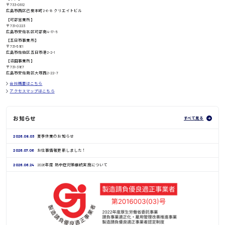
〒733-0812
高知県
広島市西区己斐本町2-6-18 クリエイトビル
日給8000円〜
【可部営業所】
〒731-0223
広島市安佐北区可部南4-17-5
【五日市事業所】
〒731-5161
広島市佐伯区五日市港2-2-1
鳥取県
【沼田事業所】
〒731-3167
広島市安佐南区大塚西2-22-7
会社概要はこちら
アクセスマップはこちら
お知らせ
すべて見る
2026.08.03
夏季休業のお知らせ
2026.07.06
お仕事情報更新しました！
2026.06.24
2026年度 熱中症対策継続実施について