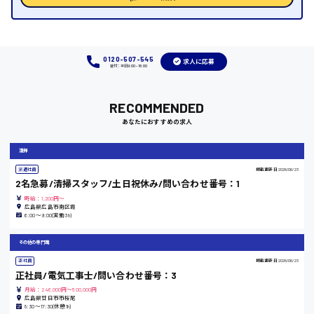
福岡県
0120-507-545
求人に応募
受付：平日9:00 - 18:00
岡山県
RECOMMENDED
時給1100円～
あなたにおすすめの求人
大阪府
清掃
派遣社員
掲載更新日
2026/06/23
2名急募/清掃スタッフ/土日祝休み/問い合わせ番号：1
時給：1,200円～
竹原市
広島県広島市南区霞
6:00〜9:00(実働3h)
時給1300円〜
その他の専門職
正社員
掲載更新日
2026/06/23
熊本県
正社員/電気工事士/問い合わせ番号：3
月給：246,000円～500,000円
広島県廿日市市桜尾
8:30〜17:30(休憩1h)