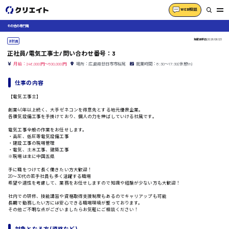
WEB相談
その他の専門職
掲載更新日
2026/06/23
正社員
正社員/電気工事士/問い合わせ番号：3
月給：246,000円～500,000円
場所：広島県廿日市市桜尾
就業時間：8:30〜17:30(休憩1h)
仕事の内容
【電気工事士】
創業40年以上続く、大手ゼネコンを得意先とする地元優良企業。
各種気設備工事を手掛けており、個人の力を伸ばしていける社風です。
電気工事全般の作業をお任せします。
・高圧、低圧等電気設備工事
・建設工事の現場管理
・電気、土木工事、建築工事
※現場は主に中国五県
手に職をつけて長く働きたい方大歓迎！
20〜30代の若手社員も多く活躍する職場
希望や適性を考慮して、業務をお任せしますので知識や経験が少ない方も大歓迎！
社内での研修、技能講習や資格取得支援制度もあるのでキャリアップも可能
長期で勤務したい方には安心できる職場環境が整っております。
その他ご不明な点がございましたらお気軽にご相談ください！
対象となる方 (資格など)