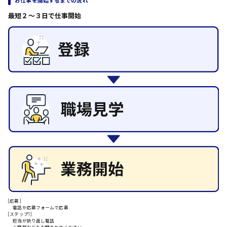
お仕事を開始するまでの流れ
その他の専門職
東広島市
最短２〜３日で仕事開始
施設管理・整備
清掃
施工管理
自動車整備士
安芸高田市
配送・ドライバー
日給9000円～
山県郡
安芸太田町
日給10000円以上
安芸郡
[応募]
電話か応募フォームで応募
[ステップ1]
担当が折り返し電話