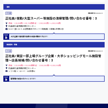
東京都
清掃
時給1200円〜
正社員
掲載更新日
2026/06/23
正社員/夜勤/大型スーパー等施設の清掃管理/問い合わせ番号：3
月給：228,000円～285,700円年収：3,300,000円～4,000,000円
広島県広島市西区商工センター
島根県
18:00〜翌6:00 ※上記時間内でのシフト制勤務 ※実働8h休憩60分
大手企業で福利厚生抜群の待遇が期待できます！
施設管理・整備
香川県
正社員
掲載更新日
2026/06/23
時給1100円〜
正社員/東証一部上場グループ企業・大手ショッピングモール施設管
理〜店長候補/問い合わせ番号：3
月給：220,000円～320,000円年収：3,500,000円～5,000,000円
広島県広島市西区商工センター
愛知県
シフト制 8：00〜17：00(休憩1h)
管理職が目指せるチャンスです！
宮城県
時給1000円〜