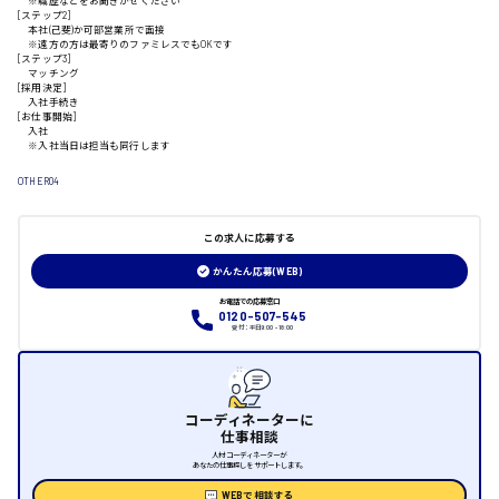
※職歴などをお聞きかせください
[ステップ2]
山口県
本社(己斐)か可部営業所で面接
※遠方の方は最寄りのファミレスでもOKです
[ステップ3]
マッチング
日給制すべて
[採用決定]
入社手続き
[お仕事開始]
大竹市
入社
※入社当日は担当も同行します
OTHER04
三次市
この求人に応募する
かんたん応募(WEB)
月給制すべて
お電話での応募窓口
0120-507-545
三原市
受付：平日9:00 - 18:00
コーディネーターに
福山市
仕事相談
人材コーディネーターが
あなたの仕事探しをサポートします。
時給1000円～
WEBで相談する