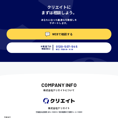
神奈川県
クリエイトに
まずは相談しよう。
あなたに合った最適な仕事探しを
サポートします。
埼玉県
時給1400円〜
WEBで相談する
0120-507-545
お電話での
相談窓口
受付：平日9:00 - 18:00
千葉県
尾道市
日給9000円〜
COMPANY INFO
株式会社クリエイトについて
徳島県
株式会社クリエイト
労働者派遣事業 派34-300062 / 有料職業紹介事業 34-ユ-300091
【本社】