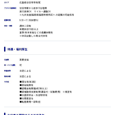
受付事務
広島県廿日市市桜尾
エリア
医療事務
広島市安佐南区
廿日市駅から徒歩15分程度
アクセス(最寄駅)
翻訳、通訳
直行直帰OK マイカー通勤OK
※九州支店(福岡県福岡市博多区)への配属の可能性有
IT・クリエイティブ系
8:30〜17:30(休憩1h)
就業時間
DTPオペレーター
時給1500円以上
週休二日制
休日・休暇
CADオペレーター
年間休日119日以上
広島市安佐北区
夏季/年末年始などの長期休暇有
WEBデザイナー
※休日出勤した場合代休有
校正・編集
システムエンジニア
プログラマー
待遇・福利厚生
広島市安芸区
カスタマーエンジニア
実費支給
販売・サービス・フード系
交通費
可
車・バイク通勤
経営企画
時給制すべて
法定による
各種保険
販売
廿日市市
法定による
レジ
有給休暇
ホール
■賞与有(年2回)
その他
■昇給制度有
接客
■退職金制度(勤続3年以上)
調理
■資格取得支援制度(講習代・試験費用) ※規定有
■社員研修会・外部研修有
洗い場
呉市
■社用車貸与
営業
■転居費用一部負担
ラウンダー営業
ルート営業
日給8000円～