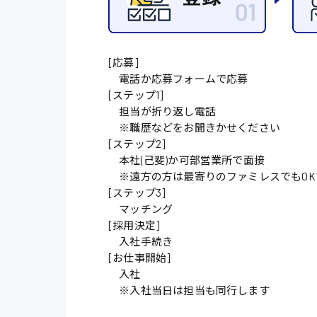
施設管理・整備
配送・ドライバー
[応募]
電話か応募フォームで応募
[ステップ1]
担当が折り返し電話
※職歴などをお聞きかせください
[ステップ2]
本社(己斐)か可部営業所で面接
※遠方の方は最寄りのファミレスでもOK
[ステップ3]
マッチング
[採用決定]
入社手続き
[お仕事開始]
入社
※入社当日は担当も同行します