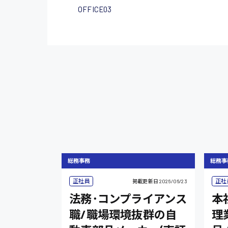
OFFICE03
総務事務
総務事
正社員
正社
掲載更新日
2026/06/23
法務･コンプライアンス
本
職/職場環境抜群の自
理