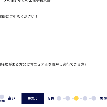
lデータの集計などの営業事務業務
気軽にご相談ください！
p等の使用経験がある方又はマニュアルを理解し実行できる方)
高い
女性
男
男女比
60代