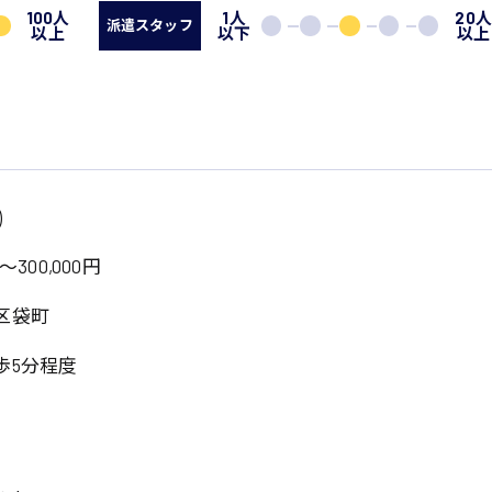
100人
1人
20
派遣スタッフ
以上
以下
以上
)
～300,000円
区袋町
歩5分程度