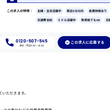
この求人の特徴：
主婦・主夫活躍中
駅近5分以内
長期休暇あり
交通費支給
ミドル活躍中
無資格でもOK
日
0120-507-545
この
求人に応募
する
受付：平日9:00 - 18:00
ていただきます。