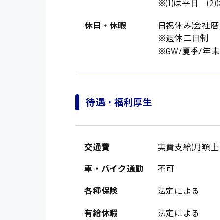
※(1)は平日 (2
休日・休暇
日祝休み(会社暦
※週休二日制
※GW/夏季/年
待遇・福利厚生
製造・軽作業・物流
広島市中区
組立、加工
交通費
実費支給(月額上限5
広島市佐伯区
軽作業
車・バイク通勤
不可
廿日市市
介護・医療系
時給1200円～
山県郡
各種保険
法定による
時給制すべて
医師
大竹市
有給休暇
法定による
日給制すべて