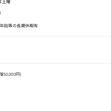
)は土曜
)
末年始等の長期休暇有
系
広島市東区
広島市南区
製造オペレーター
検品・包装・箱詰め
0,000円)
広島市安佐南区
広島市安佐北区
フォークリフト
呉市
東広島市
時給1300円～
時給1400円～
安芸太田町
安芸郡
日給8000円～
日給9000円～
介護職
看護助手
三次市
三原市
月給制すべて
時給1000円～