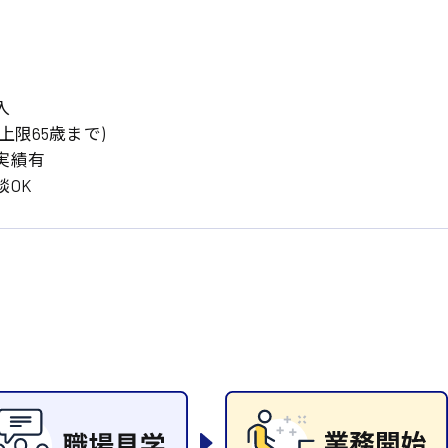
岡山県
大阪府
時給1200円〜
時給1100円〜
データ入力
コールセンターオペレータ
東京都
島根県
ー
日給9000円〜
日給8000円〜
宮城県
神奈川県
経理事務
営業事務
入
尾道市
徳島県
翻訳、通訳
上限65歳まで)
実績有
系
OK
CADオペレーター
WEBデザイナー
プログラマー
カスタマーエンジニア
ード系
販売
レジ
調理
洗い場
ルート営業