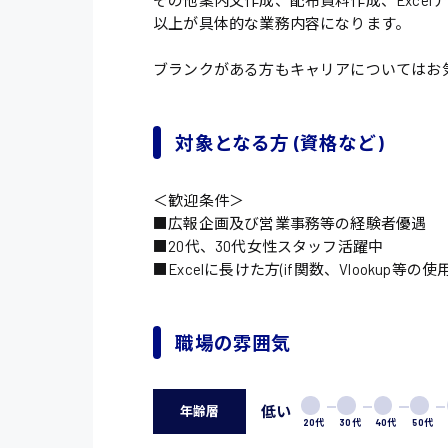
その他案内文作成、配布資料作成、Exce
以上が具体的な業務内容になります。
ブランクがある方もキャリアについてはお
対象となる方 (資格など)
＜歓迎条件＞
■広報企画及び営業事務等の経験者優遇
■20代、30代女性スタッフ活躍中
■Excelに長けた方(if関数、Vlooku
職場の雰囲気
低い
年齢層
20代
30代
40代
50代