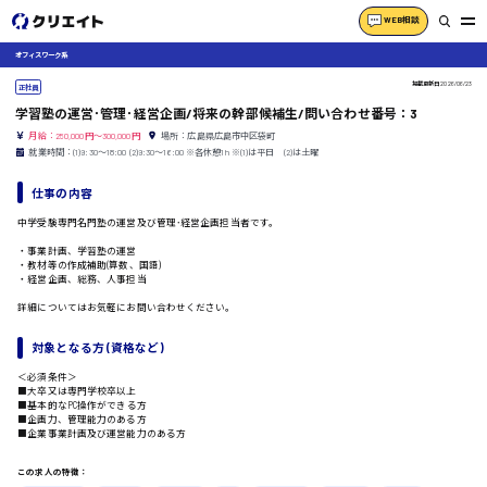
WEB相談
オフィスワーク系
掲載更新日
2026/06/23
正社員
学習塾の運営･管理･経営企画/将来の幹部候補生/問い合わせ番号：3
月給：250,000円～300,000円
場所：広島県広島市中区袋町
就業時間：(1)9:30〜18:00 (2)9:30〜16:00 ※各休憩1h ※(1)は平日 (2)は土曜
仕事の内容
中学受験専門名門塾の運営及び管理･経営企画担当者です。
・事業計画、学習塾の運営
・教材等の作成補助(算数、国語)
・経営企画、総務、人事担当
詳細についてはお気軽にお問い合わせください。
対象となる方 (資格など)
＜必須条件＞
■大卒又は専門学校卒以上
■基本的なPC操作ができる方
■企画力、管理能力のある方
■企業事業計画及び運営能力のある方
この求人の特徴：