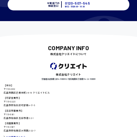
0120-507-545
お電話での
相談窓口
受付：平日9:00 - 18:00
千葉県
COMPANY INFO
尾道市
日給9000円〜
株式会社クリエイトについて
徳島県
株式会社クリエイト
労働者派遣事業 派34-300062 / 有料職業紹介事業 34-ユ-300091
【本社】
〒733-0812
広島市西区己斐本町2-6-18 クリエイトビル
【可部営業所】
高知県
日給8000円〜
〒731-0223
広島市安佐北区可部南4-17-5
【五日市事業所】
〒731-5161
広島市佐伯区五日市港2-2-1
【沼田事業所】
鳥取県
〒731-3167
広島市安佐南区大塚西2-22-7
会社概要はこちら