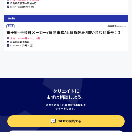
広島県広島市中区加古町
8:45〜17:30(休憩45分)
貿易事務
香川県
正社員
掲載更新日
2026/06/23
電子針･手芸針メーカー/貿易事務/土日祝休み/問い合わせ番号：3
時給1100円〜
月給：165,000円～250,000円
広島県広島市西区
8:30〜17:20(休憩50分)
愛知県
宮城県
時給1000円〜
クリエイトに
まずは相談しよう。
神奈川県
あなたに合った最適な仕事探しを
サポートします。
WEBで相談する
埼玉県
時給1400円〜