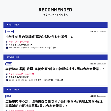
岡山県
RECOMMENDED
時給1100円～
あなたにおすすめの求人
オフィスワーク系
大阪府
派遣社員
掲載更新日
2026/06/23
小学生対象の塾講師(算数)/問い合わせ番号：3
時給：1,300円～1,400円
広島県東広島市西条朝日町
竹原市
(1)17:30〜21:00 (2)9:00〜12:30 (3)9:00〜18:00 ※各休憩1h
時給1300円〜
オフィスワーク系
正社員
掲載更新日
2026/06/23
学習塾の運営･管理･経営企画/将来の幹部候補生/問い合わせ番号：3
熊本県
月給：250,000円～300,000円
広島県広島市中区袋町
(1)9:30〜18:00 (2)9:30〜16:00 ※各休憩1h ※(1)は平日 (2)は土曜
東京都
オフィスワーク系
時給1200円〜
正社員
掲載更新日
2026/06/23
広島市内中心部、環境抜群の働き易い会計事務所/税理士業務･経理
事務補助の正社員募集/問い合わせ番号：3
島根県
月給：220,000円～320,000円