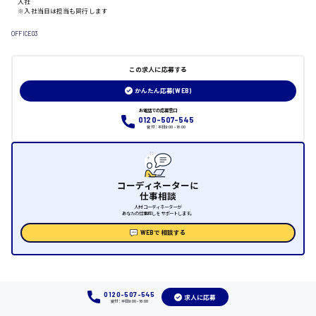
日給制すべて
入社
※入社当日は担当も同行します
大竹市
OFFICE03
この求人に応募する
三次市
かんたん応募(WEB)
お電話での応募窓口
0120-507-545
月給制すべて
受付：平日9:00 - 18:00
三原市
コーディネーターに
仕事相談
福山市
人材コーディネーターが
あなたの仕事探しをサポートします。
WEBで相談する
時給1000円～
福岡県
0120-507-545
求人に応募
受付：平日9:00 - 18:00