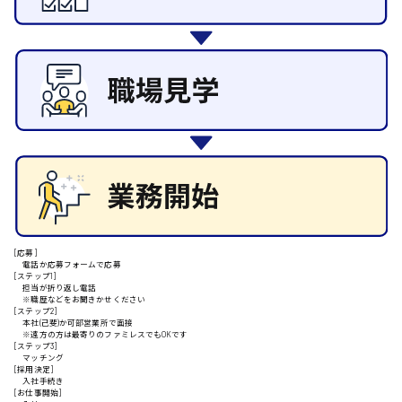
施設管理・整備
清掃
安芸高田市
施工管理
自動車整備士
配送・ドライバー
日給9000円～
山県郡
安芸太田町
[応募]
日給10000円以上
電話か応募フォームで応募
[ステップ1]
安芸郡
担当が折り返し電話
※職歴などをお聞きかせください
[ステップ2]
本社(己斐)か可部営業所で面接
※遠方の方は最寄りのファミレスでもOKです
[ステップ3]
マッチング
山口県
[採用決定]
入社手続き
[お仕事開始]