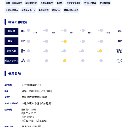
広島市中区
時給1200円～
主婦・主夫活躍中
駅近5分以内
長期休暇あり
高収入
子育てママ応援
ブランク歓迎
交通費支給
製造・軽作業・物流系
ミドル活躍中
無資格でもOK
未経験歓迎
日勤のみ
資格が活かせる
組立、加工
製造オペレーター
職場の雰囲気
検品・包装・箱詰め
広島市東区
ピッキング・仕分け
低い
高い
年齢層
軽作業
20代
30代
40代
50代
60代
フォークリフト
男女比
女性
男性
介護・医療系
時給1300円～
10人
100人
部署人数
広島市南区
以下
以上
医師
介護職
1人
20人
派遣スタッフ
以下
以上
看護助手
看護師
募集要項
広島市西区
オフィスワーク系
貿易事務
正社員(職業紹介)
雇用形態
データ入力
月給：250,000円～300,000円
給与
コールセンターオペレーター
広島県広島市中区袋町
時給1400円～
エリア
広島市佐伯区
一般事務
本通り駅から徒歩5分程度
アクセス(最寄駅)
総務事務
(1)9:30〜18:00
就業時間
経理事務
(2)9:30〜16:00
※各休憩1h
営業事務
※(1)は平日 (2)は土曜
受付事務
広島市安佐南区
日祝休み(会社暦)
休日・休暇