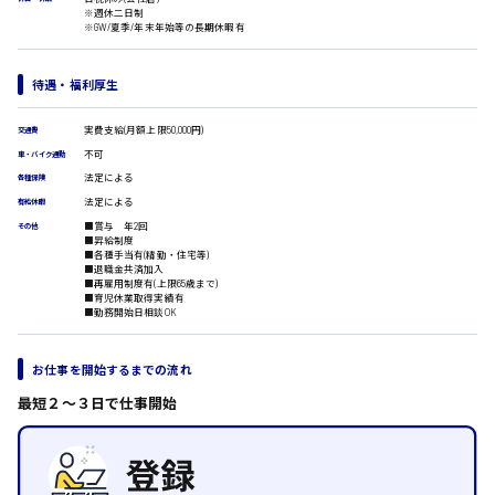
医療事務
※週休二日制
翻訳、通訳
※GW/夏季/年末年始等の長期休暇有
IT・クリエイティブ系
時給1500円以上
DTPオペレーター
待遇・福利厚生
広島市安佐北区
CADオペレーター
WEBデザイナー
実費支給(月額上限50,000円)
交通費
校正・編集
不可
車・バイク通勤
システムエンジニア
法定による
広島市安芸区
各種保険
プログラマー
法定による
有給休暇
カスタマーエンジニア
■賞与 年2回
その他
販売・サービス・フード系
■昇給制度
時給制すべて
■各種手当有(精勤・住宅等)
経営企画
■退職金共済加入
廿日市市
■再雇用制度有(上限65歳まで)
販売
■育児休業取得実績有
レジ
■勤務開始日相談OK
ホール
接客
お仕事を開始するまでの流れ
呉市
調理
洗い場
最短２〜３日で仕事開始
営業
日給8000円～
ラウンダー営業
ルート営業
東広島市
その他の専門職