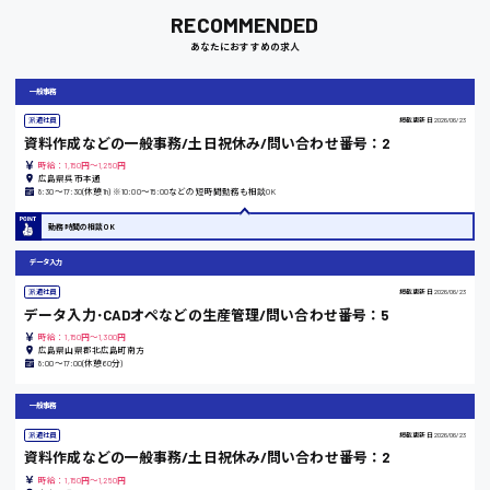
RECOMMENDED
あなたにおすすめの求人
岡山県
時給1100円～
一般事務
派遣社員
掲載更新日
2026/06/23
資料作成などの一般事務/土日祝休み/問い合わせ番号：2
大阪府
時給：1,150円～1,250円
広島県呉市本通
8:30〜17:30(休憩1h) ※10:00〜15:00などの短時間勤務も相談OK
勤務時間の相談OK
竹原市
データ入力
時給1300円〜
派遣社員
掲載更新日
2026/06/23
データ入力･CADオペなどの生産管理/問い合わせ番号：5
熊本県
時給：1,150円～1,300円
広島県山県郡北広島町南方
8:00〜17:00(休憩60分)
一般事務
東京都
派遣社員
掲載更新日
2026/06/23
資料作成などの一般事務/土日祝休み/問い合わせ番号：2
時給1200円〜
時給：1,150円～1,250円