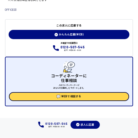
日給制すべて
OFFICE03
大竹市
この求人に応募する
かんたん応募(WEB)
お電話での応募窓口
三次市
0120-507-545
受付：平日9:00 - 18:00
月給制すべて
三原市
コーディネーターに
仕事相談
人材コーディネーターが
あなたの仕事探しをサポートします。
WEBで相談する
福山市
時給1000円～
0120-507-545
福岡県
求人に応募
受付：平日9:00 - 18:00