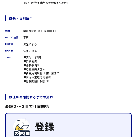
医療事務
※GW/夏季/年末年始等の長期休暇有
翻訳、通訳
IT・クリエイティブ系
待遇・福利厚生
時給1500円以上
DTPオペレーター
広島市安佐北区
CADオペレーター
実費支給(月額上限50,000円)
交通費
WEBデザイナー
不可
車・バイク通勤
校正・編集
法定による
各種保険
システムエンジニア
法定による
有給休暇
広島市安芸区
プログラマー
■賞与 年2回
その他
カスタマーエンジニア
■昇給制度
■各種手当有
販売・サービス・フード系
■退職金共済加入
■再雇用制度有(上限65歳まで)
時給制すべて
経営企画
■育児休業取得実績有
廿日市市
販売
■勤務開始日相談OK
レジ
ホール
お仕事を開始するまでの流れ
接客
調理
最短２〜３日で仕事開始
呉市
洗い場
営業
ラウンダー営業
日給8000円～
ルート営業
東広島市
その他の専門職