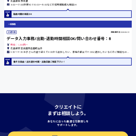
広島県呉市本通
9:00〜17:00(休憩1h) ※10:00〜15:00などの短時間勤務も相談OK
島根県
勤務時間の相談OK
一般事務
派遣社員
掲載更新日
2026/06/23
香川県
データ入力事務/出勤･退勤時間相談OK/問い合わせ番号：8
時給1100円〜
時給：1,200円～
広島県安芸高田市吉田町山手
8:30〜17:30 お子さんの送り迎えで9:00から出社したい、家庭の都合で17:00に退社したいなどのご相談もOKです！
愛知県
働き方自由！出社退社時間・出勤日数ご相談下さい！
宮城県
時給1000円〜
クリエイトに
まずは相談しよう。
神奈川県
あなたに合った最適な仕事探しを
サポートします。