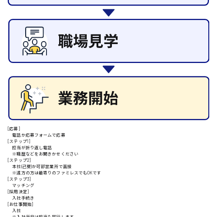
施設管理・整備
清掃
施工管理
安芸高田市
自動車整備士
配送・ドライバー
日給9000円～
山県郡
安芸太田町
[応募]
電話か応募フォームで応募
[ステップ1]
日給10000円以上
担当が折り返し電話
※職歴などをお聞きかせください
[ステップ2]
安芸郡
本社(己斐)か可部営業所で面接
※遠方の方は最寄りのファミレスでもOKです
[ステップ3]
マッチング
[採用決定]
入社手続き
山口県
[お仕事開始]
入社
※入社当日は担当も同行します