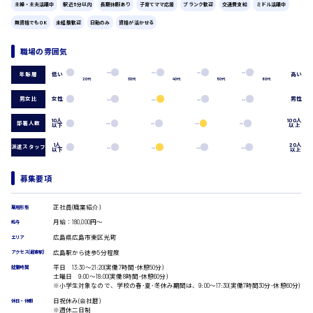
主婦・主夫活躍中
駅近5分以内
長期休暇あり
子育てママ応援
ブランク歓迎
交通費支給
ミドル活躍中
広島市中区
時給1200円～
製造・軽作業・物流系
無資格でもOK
未経験歓迎
日勤のみ
資格が活かせる
組立、加工
製造オペレーター
職場の雰囲気
検品・包装・箱詰め
広島市東区
ピッキング・仕分け
低い
高い
年齢層
20代
30代
40代
50代
60代
軽作業
フォークリフト
男女比
女性
男性
介護・医療系
10人
100人
部署人数
以下
以上
時給1300円～
広島市南区
医師
1人
20人
介護職
派遣スタッフ
以下
以上
看護助手
看護師
募集要項
広島市西区
オフィスワーク系
正社員(職業紹介)
雇用形態
貿易事務
月給：180,000円～
給与
データ入力
コールセンターオペレーター
広島県広島市東区光町
エリア
時給1400円～
一般事務
広島市佐伯区
広島駅から徒歩5分程度
アクセス(最寄駅)
総務事務
平日 13:30〜21:20(実働7時間･休憩50分)
就業時間
土曜日 9:00〜18:00(実働8時間･休憩60分)
経理事務
※小学生対象なので、学校の春･夏･冬休み期間は、9:00〜17:30(実働7時間30分･休憩60分)
営業事務
日祝休み(会社暦)
休日・休暇
受付事務
※週休二日制
広島市安佐南区