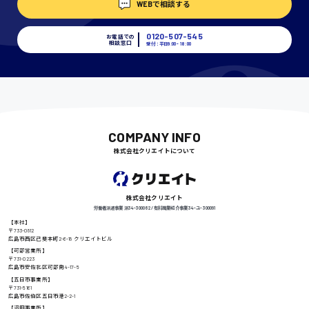
WEBで相談する
埼玉県
時給1400円〜
0120-507-545
お電話での
相談窓口
受付：平日9:00 - 18:00
千葉県
尾道市
COMPANY INFO
日給9000円〜
株式会社クリエイトについて
徳島県
株式会社クリエイト
労働者派遣事業 派34-300062 / 有料職業紹介事業 34-ユ-300091
【本社】
〒733-0812
広島市西区己斐本町2-6-18 クリエイトビル
高知県
【可部営業所】
日給8000円〜
〒731-0223
広島市安佐北区可部南4-17-5
【五日市事業所】
〒731-5161
広島市佐伯区五日市港2-2-1
【沼田事業所】
鳥取県