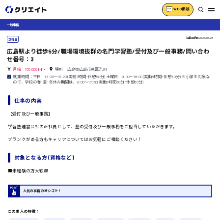
WEB相談
一般事務
掲載更新日
2026/06/23
正社員
広島駅より徒歩5分/職場環境抜群の名門学習塾/受付及び一般事務/問い合わ
せ番号：3
月給：180,000円～
場所：広島県広島市東区光町
就業時間：平日 13:30〜21:20(実働7時間･休憩50分) 土曜日 9:00〜18:00(実働8時間･休憩60分) ※小学生対象な
ので、学校の春･夏･冬休み期間は、9:00〜17:30(実働7時間30分･休憩60分)
仕事の内容
【受付及び一般事務】
学習塾運営会社の正社員として、塾の受付及び一般事務をご担当していただきます。
ブランクがある方もキャリアについてはお気軽にご相談ください！
対象となる方 (資格など)
■未経験の方大歓迎
人気の事務のオシゴト！
この求人の特徴：